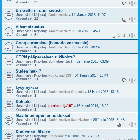
Vastaukset:
21
1
2
Uri Gellerin uusi sivusto
Uusin viesti Kirjoittaja
Andromeda
«
14 Marras 2018, 11:07
Vastaukset:
22
1
2
Aikamatkustus
Uusin viesti Kirjoittaja
Andromeda
«
29 Elo 2018, 14:40
Vastaukset:
61
1
2
3
4
Google translate (hämäriä vastauksia)
Uusin viesti Kirjoittaja
Andromeda
«
22 Elo 2018, 08:24
Vastaukset:
1
CERN pääperkeleen tukikohta?
Uusin viesti Kirjoittaja
Springheel Jack
«
02 Heinä 2018, 03:09
Vastaukset:
11
Suden hetki?
Uusin viesti Kirjoittaja
kuukorppi333
«
04 Tammi 2017, 15:49
Vastaukset:
23
1
2
kysymyksiä
Uusin viesti Kirjoittaja
Andromedan Council
«
13 Huhti 2016, 13:16
Vastaukset:
1
Kohtalo
Uusin viesti Kirjoittaja
portinetsija197
«
16 Helmi 2016, 16:20
Vastaukset:
1
Maailmanlopun ennustukset
Uusin viesti Kirjoittaja
Andromedan Star Nation
«
28 Joulu 2015, 21:48
Vastaukset:
49
1
2
3
Kuoleman jälkeen
Uusin viesti Kirjoittaja
Ziblomax
«
18 Joulu 2015, 23:23
Vastaukset:
340