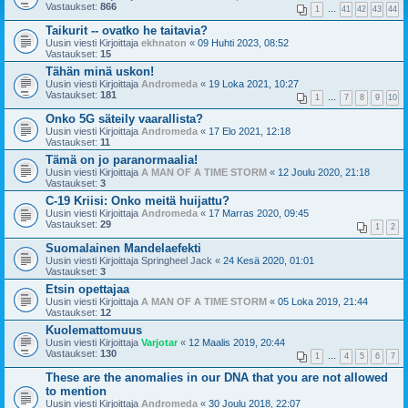
Vastaukset:
866
1
…
41
42
43
44
Taikurit -- ovatko he taitavia?
Uusin viesti Kirjoittaja
ekhnaton
«
09 Huhti 2023, 08:52
Vastaukset:
15
Tähän minä uskon!
Uusin viesti Kirjoittaja
Andromeda
«
19 Loka 2021, 10:27
Vastaukset:
181
1
…
7
8
9
10
Onko 5G säteily vaarallista?
Uusin viesti Kirjoittaja
Andromeda
«
17 Elo 2021, 12:18
Vastaukset:
11
Tämä on jo paranormaalia!
Uusin viesti Kirjoittaja
A MAN OF A TIME STORM
«
12 Joulu 2020, 21:18
Vastaukset:
3
C-19 Kriisi: Onko meitä huijattu?
Uusin viesti Kirjoittaja
Andromeda
«
17 Marras 2020, 09:45
Vastaukset:
29
1
2
Suomalainen Mandelaefekti
Uusin viesti Kirjoittaja
Springheel Jack
«
24 Kesä 2020, 01:01
Vastaukset:
3
Etsin opettajaa
Uusin viesti Kirjoittaja
A MAN OF A TIME STORM
«
05 Loka 2019, 21:44
Vastaukset:
12
Kuolemattomuus
Uusin viesti Kirjoittaja
Varjotar
«
12 Maalis 2019, 20:44
Vastaukset:
130
1
…
4
5
6
7
These are the anomalies in our DNA that you are not allowed
to mention
Uusin viesti Kirjoittaja
Andromeda
«
30 Joulu 2018, 22:07