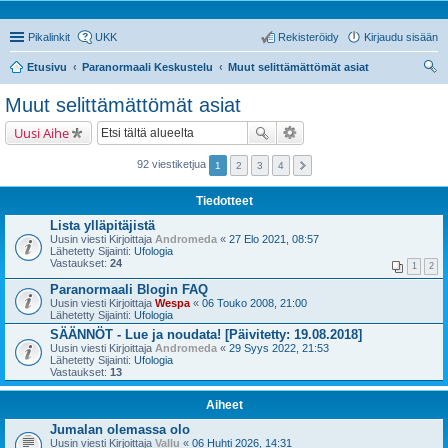
Pikalinkit
UKK
Rekisteröidy
Kirjaudu sisään
Etusivu
Paranormaali Keskustelu
Muut selittämättömät asiat
tsi
Muut selittämättömät asiat
Uusi Aihe
92 viestiketjua
1
2
3
4
Tiedotteet
Lista ylläpitäjistä
Uusin viesti Kirjoittaja
Andromeda
«
27 Elo 2021, 08:57
Lähetetty Sijainti:
Ufologia
Vastaukset:
24
1
2
Paranormaali Blogin FAQ
Uusin viesti Kirjoittaja
Wespa
«
06 Touko 2008, 21:00
Lähetetty Sijainti:
Ufologia
SÄÄNNÖT - Lue ja noudata! [Päivitetty: 19.08.2018]
Uusin viesti Kirjoittaja
Andromeda
«
29 Syys 2022, 21:53
Lähetetty Sijainti:
Ufologia
Vastaukset:
13
Aiheet
Jumalan olemassa olo
Uusin viesti Kirjoittaja
Vallu
«
06 Huhti 2026, 14:31