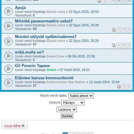
1
…
15
16
17
18
Apuja
Uusin viesti Kirjoittaja
Elävää vettä
«
22 Syys 2015, 20:50
Vastaukset:
5
Mihinkä paranormaaliin uskot?
Uusin viesti Kirjoittaja
Elävää vettä
«
22 Syys 2015, 20:28
Vastaukset:
59
1
2
3
Muistot säilyvät sydämissämme?
Uusin viesti Kirjoittaja
Elävää vettä
«
22 Syys 2015, 20:25
Vastaukset:
57
1
2
3
mikä.mulla on?
Uusin viesti Kirjoittaja
GreenCrow
«
06 Elo 2015, 22:38
Vastaukset:
5
Gil Perezin Tapaus
Uusin viesti Kirjoittaja
thebel
«
07 Huhti 2015, 19:21
Eläinten kanssa kommunikointi
Uusin viesti Kirjoittaja
Andromedan Star Nation
«
12 Joulu 2014, 15:04
Vastaukset:
27
1
2
Näytä viestit ajalta:
Järjestä
Uusi Aihe