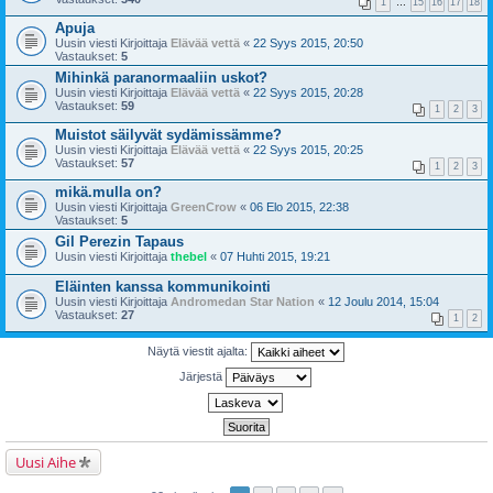
1
…
15
16
17
18
Apuja
Uusin viesti Kirjoittaja
Elävää vettä
«
22 Syys 2015, 20:50
Vastaukset:
5
Mihinkä paranormaaliin uskot?
Uusin viesti Kirjoittaja
Elävää vettä
«
22 Syys 2015, 20:28
Vastaukset:
59
1
2
3
Muistot säilyvät sydämissämme?
Uusin viesti Kirjoittaja
Elävää vettä
«
22 Syys 2015, 20:25
Vastaukset:
57
1
2
3
mikä.mulla on?
Uusin viesti Kirjoittaja
GreenCrow
«
06 Elo 2015, 22:38
Vastaukset:
5
Gil Perezin Tapaus
Uusin viesti Kirjoittaja
thebel
«
07 Huhti 2015, 19:21
Eläinten kanssa kommunikointi
Uusin viesti Kirjoittaja
Andromedan Star Nation
«
12 Joulu 2014, 15:04
Vastaukset:
27
1
2
Näytä viestit ajalta:
Järjestä
Uusi Aihe