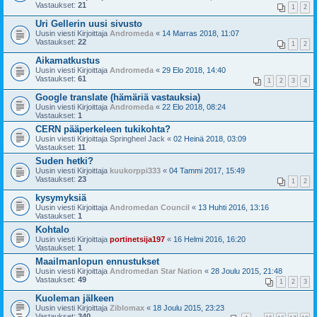
Vastaukset:
21
1
2
Uri Gellerin uusi sivusto
Uusin viesti Kirjoittaja
Andromeda
«
14 Marras 2018, 11:07
Vastaukset:
22
1
2
Aikamatkustus
Uusin viesti Kirjoittaja
Andromeda
«
29 Elo 2018, 14:40
Vastaukset:
61
1
2
3
4
Google translate (hämäriä vastauksia)
Uusin viesti Kirjoittaja
Andromeda
«
22 Elo 2018, 08:24
Vastaukset:
1
CERN pääperkeleen tukikohta?
Uusin viesti Kirjoittaja
Springheel Jack
«
02 Heinä 2018, 03:09
Vastaukset:
11
Suden hetki?
Uusin viesti Kirjoittaja
kuukorppi333
«
04 Tammi 2017, 15:49
Vastaukset:
23
1
2
kysymyksiä
Uusin viesti Kirjoittaja
Andromedan Council
«
13 Huhti 2016, 13:16
Vastaukset:
1
Kohtalo
Uusin viesti Kirjoittaja
portinetsija197
«
16 Helmi 2016, 16:20
Vastaukset:
1
Maailmanlopun ennustukset
Uusin viesti Kirjoittaja
Andromedan Star Nation
«
28 Joulu 2015, 21:48
Vastaukset:
49
1
2
3
Kuoleman jälkeen
Uusin viesti Kirjoittaja
Ziblomax
«
18 Joulu 2015, 23:23
Vastaukset:
340