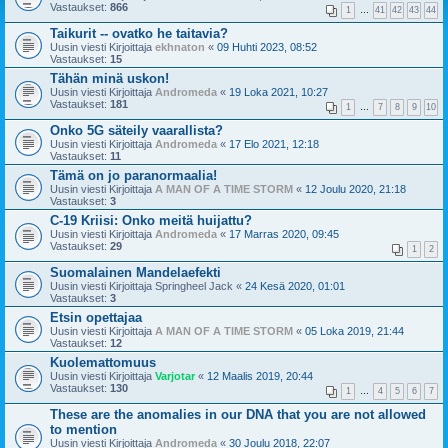
Vastaukset:
866
1
…
41
42
43
44
Taikurit -- ovatko he taitavia?
Uusin viesti Kirjoittaja
ekhnaton
«
09 Huhti 2023, 08:52
Vastaukset:
15
Tähän minä uskon!
Uusin viesti Kirjoittaja
Andromeda
«
19 Loka 2021, 10:27
Vastaukset:
181
1
…
7
8
9
10
Onko 5G säteily vaarallista?
Uusin viesti Kirjoittaja
Andromeda
«
17 Elo 2021, 12:18
Vastaukset:
11
Tämä on jo paranormaalia!
Uusin viesti Kirjoittaja
A MAN OF A TIME STORM
«
12 Joulu 2020, 21:18
Vastaukset:
3
C-19 Kriisi: Onko meitä huijattu?
Uusin viesti Kirjoittaja
Andromeda
«
17 Marras 2020, 09:45
Vastaukset:
29
1
2
Suomalainen Mandelaefekti
Uusin viesti Kirjoittaja
Springheel Jack
«
24 Kesä 2020, 01:01
Vastaukset:
3
Etsin opettajaa
Uusin viesti Kirjoittaja
A MAN OF A TIME STORM
«
05 Loka 2019, 21:44
Vastaukset:
12
Kuolemattomuus
Uusin viesti Kirjoittaja
Varjotar
«
12 Maalis 2019, 20:44
Vastaukset:
130
1
…
4
5
6
7
These are the anomalies in our DNA that you are not allowed
to mention
Uusin viesti Kirjoittaja
Andromeda
«
30 Joulu 2018, 22:07