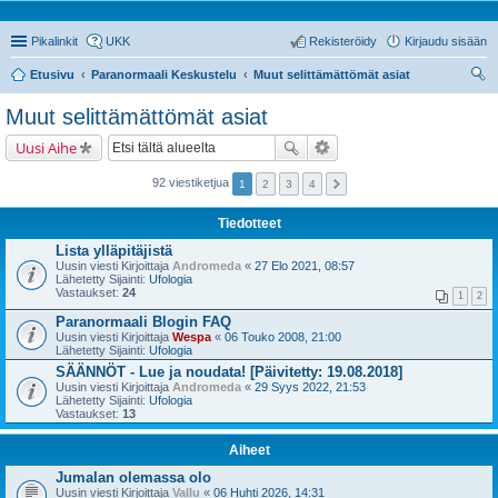
Pikalinkit
UKK
Rekisteröidy
Kirjaudu sisään
Etusivu
Paranormaali Keskustelu
Muut selittämättömät asiat
tsi
Muut selittämättömät asiat
Uusi Aihe
92 viestiketjua
1
2
3
4
Tiedotteet
Lista ylläpitäjistä
Uusin viesti Kirjoittaja
Andromeda
«
27 Elo 2021, 08:57
Lähetetty Sijainti:
Ufologia
Vastaukset:
24
1
2
Paranormaali Blogin FAQ
Uusin viesti Kirjoittaja
Wespa
«
06 Touko 2008, 21:00
Lähetetty Sijainti:
Ufologia
SÄÄNNÖT - Lue ja noudata! [Päivitetty: 19.08.2018]
Uusin viesti Kirjoittaja
Andromeda
«
29 Syys 2022, 21:53
Lähetetty Sijainti:
Ufologia
Vastaukset:
13
Aiheet
Jumalan olemassa olo
Uusin viesti Kirjoittaja
Vallu
«
06 Huhti 2026, 14:31