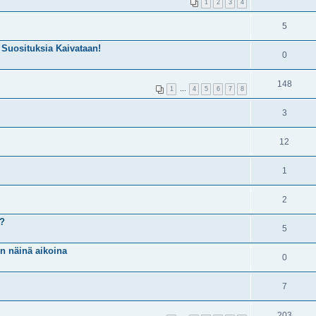
1
2
3
4
5
 Suosituksia Kaivataan!
0
148
1
…
4
5
6
7
8
3
12
1
2
ä?
5
en näinä aikoina
0
7
203