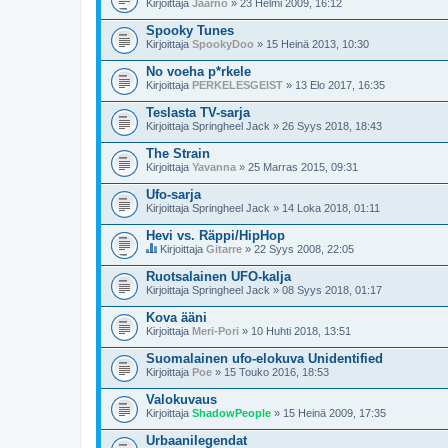
Kirjoittaja
Jaarno
» 23 Helmi 2009, 16:12
Spooky Tunes
Kirjoittaja
SpookyDoo
» 15 Heinä 2013, 10:30
No voeha p*rkele
Kirjoittaja
PERKELESGEIST
» 13 Elo 2017, 16:35
Teslasta TV-sarja
Kirjoittaja
Springheel Jack
» 26 Syys 2018, 18:43
The Strain
Kirjoittaja
Yavanna
» 25 Marras 2015, 09:31
Ufo-sarja
Kirjoittaja
Springheel Jack
» 14 Loka 2018, 01:11
Hevi vs. Räppi/HipHop
Kirjoittaja
Gitarre
» 22 Syys 2008, 22:05
T
ä
Ruotsalainen UFO-kalja
m
Kirjoittaja
Springheel Jack
» 08 Syys 2018, 01:17
ä
k
Kova ääni
e
Kirjoittaja
t
Meri-Pori
» 10 Huhti 2018, 13:51
j
u
Suomalainen ufo-elokuva Unidentified
o
Kirjoittaja
Poe
» 15 Touko 2016, 18:53
n
l
Valokuvaus
u
Kirjoittaja
ShadowPeople
» 15 Heinä 2009, 17:35
e
t
Urbaanilegendat
t