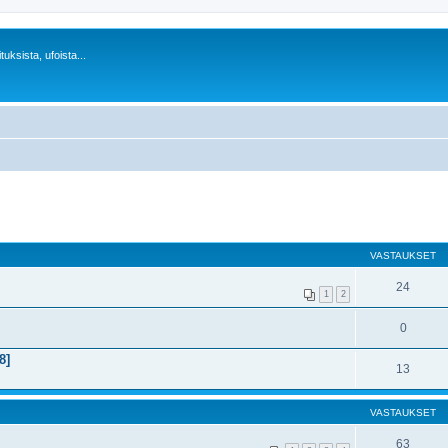
uksista, ufoista...
VASTAUKSET
24
1
2
0
8]
13
VASTAUKSET
63