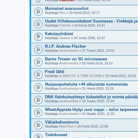
Kirjoittaja
Calemran
» 20 Heinä 2008, 02:09
Muinaiset avaruusoliot
Kirjoittaja
Poe
» 20 Huhti 2013, 20:17
Uudet Viihdesuositukset Suomessa - Vinkkejä ja
Kirjoittaja
Felix91
» 19 Kesä 2024, 15:41
Kaksipyöräiset
Kirjoittaja
Jaarno
» 04 Joulu 2008, 16:47
R.I.P. Andrew Flecher
Kirjoittaja
Andromeda
» 27 Touko 2022, 23:02
Barrie Trower on 5G microwaves
Kirjoittaja
Andromeda
» 05 Huhti 2018, 16:52
Fredi lähti
Kirjoittaja
A MAN OF A TIME STORM
» 25 Huhti 2021, 20:51
Huijauspuheluita +44 alkuisista numeroista
Kirjoittaja
Andromeda
» 31 Heinä 2020, 15:26
DNA Valokuituyhteys hidastellut jo monta päivä
Kirjoittaja
Andromeda
» 16 Touko 2020, 12:04
WhatsAppista löytyi uusi nappi – tulisi tarpeese
Kirjoittaja
Andromeda
» 31 Maalis 2020, 11:20
Väliaikahuumoria
Kirjoittaja
Meri-Pori
» 25 Huhti 2018, 12:06
Tietokoneet