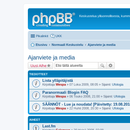
Keskustelua yliluonnollisesta, kummit
Pikalinkit
UKK
Etusivu
Normaali Keskustelu
Ajanviete ja media
Ajanviete ja media
Uusi Aihe
TIEDOTTEET
Lista ylläpitäjistä
Kirjoittaja
Wespa
» 07 Loka 2009, 08:05 » Sijainti:
Ufologia
Paranormaali Blogin FAQ
Kirjoittaja
Wespa
» 06 Touko 2008, 21:00 » Sijainti:
Ufologia
SÄÄNNÖT - Lue ja noudata! [Päivitetty: 19.08.201
Kirjoittaja
Wespa
» 22 Huhti 2008, 20:30 » Sijainti:
Ufologia
AIHEET
Last.fm