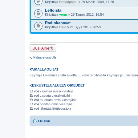
u
Kirjoittaja
Friikkipupu
» 29 Maalis 2009, 17:28
Leffoista
Kirjoittaja
yenn
» 29 Tammi 2012, 16:54
Radiokanavat
Kirjoittaja
Usla
» 21 Syys 2015, 20:59
Uusi Aihe
Palaa etusivulle
PAIKALLAOLIJAT
Käyttäjiä lukemassa tätä aluetta: Ei rekisteröityneitä käyttäjiä ja 5 vierailij
KESKUSTELUALUEEN OIKEUDET
Et voi
kirjoittaa uusia viestejä
Et voi
vastata viestiketjuihin
Et voi
muokata omia viestejäsi
Et voi
poistaa omia viestejäsi
Et voi
lähettää liitetiedostoja
Etusivu