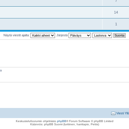
7
14
1
Näytä viestit ajalta:
Järjestä
aa
Viesti Yll
Keskustelufoorumin ohjelmisto
phpBB
® Forum Software © phpBB Limited
Käännös: phpBB Suomi (lurttinen, harritapio, Pettis)