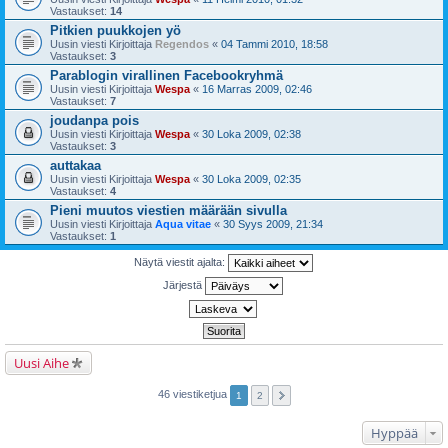
Vastaukset:
14
Pitkien puukkojen yö
Uusin viesti Kirjoittaja
Regendos
«
04 Tammi 2010, 18:58
Vastaukset:
3
Parablogin virallinen Facebookryhmä
Uusin viesti Kirjoittaja
Wespa
«
16 Marras 2009, 02:46
Vastaukset:
7
joudanpa pois
Uusin viesti Kirjoittaja
Wespa
«
30 Loka 2009, 02:38
Vastaukset:
3
auttakaa
Uusin viesti Kirjoittaja
Wespa
«
30 Loka 2009, 02:35
Vastaukset:
4
Pieni muutos viestien määrään sivulla
Uusin viesti Kirjoittaja
Aqua vitae
«
30 Syys 2009, 21:34
Vastaukset:
1
Näytä viestit ajalta:
Järjestä
Uusi Aihe
46 viestiketjua
1
2
Hyppää