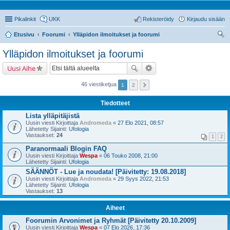
Pikalinkit
UKK
Rekisteröidy
Kirjaudu sisään
Etusivu
Foorumi
Ylläpidon ilmoitukset ja foorumi
tsi
Ylläpidon ilmoitukset ja foorumi
Uusi Aihe
46 viestiketjua
1
2
Tiedotteet
Lista ylläpitäjistä
Uusin viesti Kirjoittaja
Andromeda
«
27 Elo 2021, 08:57
Lähetetty Sijainti:
Ufologia
Vastaukset:
24
1
2
Paranormaali Blogin FAQ
Uusin viesti Kirjoittaja
Wespa
«
06 Touko 2008, 21:00
Lähetetty Sijainti:
Ufologia
SÄÄNNÖT - Lue ja noudata! [Päivitetty: 19.08.2018]
Uusin viesti Kirjoittaja
Andromeda
«
29 Syys 2022, 21:53
Lähetetty Sijainti:
Ufologia
Vastaukset:
13
Aiheet
Foorumin Arvonimet ja Ryhmät [Päivitetty 20.10.2009]
Uusin viesti Kirjoittaja
Wespa
«
07 Elo 2026, 17:36