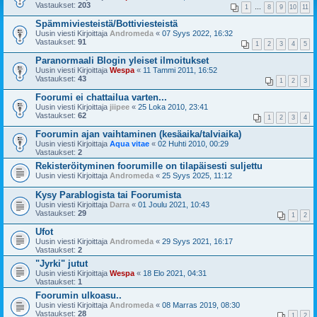
Vastaukset:
203
1
…
8
9
10
11
Spämmiviesteistä/Bottiviesteistä
Uusin viesti Kirjoittaja
Andromeda
«
07 Syys 2022, 16:32
Vastaukset:
91
1
2
3
4
5
Paranormaali Blogin yleiset ilmoitukset
Uusin viesti Kirjoittaja
Wespa
«
11 Tammi 2011, 16:52
Vastaukset:
43
1
2
3
Foorumi ei chattailua varten...
Uusin viesti Kirjoittaja
jiipee
«
25 Loka 2010, 23:41
Vastaukset:
62
1
2
3
4
Foorumin ajan vaihtaminen (kesäaika/talviaika)
Uusin viesti Kirjoittaja
Aqua vitae
«
02 Huhti 2010, 00:29
Vastaukset:
2
Rekisteröityminen foorumille on tilapäisesti suljettu
Uusin viesti Kirjoittaja
Andromeda
«
25 Syys 2025, 11:12
Kysy Parablogista tai Foorumista
Uusin viesti Kirjoittaja
Darra
«
01 Joulu 2021, 10:43
Vastaukset:
29
1
2
Ufot
Uusin viesti Kirjoittaja
Andromeda
«
29 Syys 2021, 16:17
Vastaukset:
2
"Jyrki" jutut
Uusin viesti Kirjoittaja
Wespa
«
18 Elo 2021, 04:31
Vastaukset:
1
Foorumin ulkoasu..
Uusin viesti Kirjoittaja
Andromeda
«
08 Marras 2019, 08:30
Vastaukset:
28
1
2