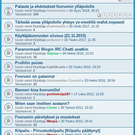
Palaute ja ehdotukset foorumin ylläpidolle
Uusin viesti Kirjoittaja
Andromeda
«
16 Syys 2018, 20:21
Vastaukset:
104
1
2
3
4
5
6
Tärkeää asiaa ylläpidolle yhteys yv-viestillä mahd.nopeasti
Uusin viesti Kirjoittaja
Andromeda
«
30 Joulu 2017, 11:15
Vastaukset:
5
Käyttäjätunnusten siivous (21.11.2015)
Uusin viesti Kirjoittaja
andyson
«
16 Touko 2017, 11:35
Vastaukset:
3
Paranormaali Blogin IRC-Chatti avattiin
Uusin viesti Kirjoittaja
Varjotar
«
04 Heinä 2016, 22:23
Vastaukset:
10
Profiilin poisto
Uusin viesti Kirjoittaja
KatieMicaela
«
20 Touko 2016, 19:24
Vastaukset:
2
Foorumi on palannut
Uusin viesti Kirjoittaja
Andromedan Council
«
20 Helmi 2016, 18:54
Vastaukset:
15
Banneri kisa foorumille!
Uusin viesti Kirjoittaja
portinetsija197
«
17 Loka 2012, 13:25
Vastaukset:
1
Miten saan itselleni avatarin?
Uusin viesti Kirjoittaja
Clover
«
30 Tammi 2012, 15:32
Vastaukset:
3
Foorumin päivitykset ja muutokset
Uusin viesti Kirjoittaja
Wespa
«
20 Touko 2010, 19:41
Vastaukset:
10
Kilpailu - Piirustuskilpailu [Kilpailu päättynyt]
Uusin viesti Kirjoittaja
Wespa
«
11 Helmi 2010, 01:32