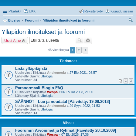
Pikalinkit
UKK
Rekisteröidy
Kirjaudu sisään
Etusivu
Foorumi
Ylläpidon ilmoitukset ja foorumi
tsi
Ylläpidon ilmoitukset ja foorumi
Uusi Aihe
46 viestiketjua
1
2
Tiedotteet
Lista ylläpitäjistä
Uusin viesti Kirjoittaja
Andromeda
«
27 Elo 2021, 08:57
Lähetetty Sijainti:
Ufologia
Vastaukset:
24
1
2
Paranormaali Blogin FAQ
Uusin viesti Kirjoittaja
Wespa
«
06 Touko 2008, 21:00
Lähetetty Sijainti:
Ufologia
SÄÄNNÖT - Lue ja noudata! [Päivitetty: 19.08.2018]
Uusin viesti Kirjoittaja
Andromeda
«
29 Syys 2022, 21:53
Lähetetty Sijainti:
Ufologia
Vastaukset:
13
Aiheet
Foorumin Arvonimet ja Ryhmät [Päivitetty 20.10.2009]
Uusin viesti Kirjoittaja
Wespa
«
07 Elo 2026, 17:36