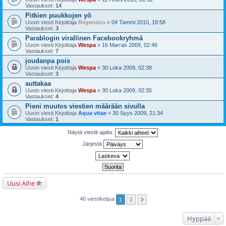
Vastaukset:
14
Pitkien puukkojen yö
Uusin viesti Kirjoittaja
Regendos
«
04 Tammi 2010, 18:58
Vastaukset:
3
Parablogin virallinen Facebookryhmä
Uusin viesti Kirjoittaja
Wespa
«
16 Marras 2009, 02:46
Vastaukset:
7
joudanpa pois
Uusin viesti Kirjoittaja
Wespa
«
30 Loka 2009, 02:38
Vastaukset:
3
auttakaa
Uusin viesti Kirjoittaja
Wespa
«
30 Loka 2009, 02:35
Vastaukset:
4
Pieni muutos viestien määrään sivulla
Uusin viesti Kirjoittaja
Aqua vitae
«
30 Syys 2009, 21:34
Vastaukset:
1
Näytä viestit ajalta:
Järjestä
Uusi Aihe
46 viestiketjua
1
2
Hyppää