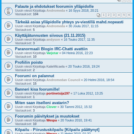
Palaute ja ehdotukset foorumin ylläpidolle
Uusin viesti Kirjoittaja
Andromeda
«
16 Syys 2018, 20:21
Vastaukset:
104
1
2
3
4
5
6
Tärkeää asiaa ylläpidolle yhteys yv-viestillä mahd.nopeasti
Uusin viesti Kirjoittaja
Andromeda
«
30 Joulu 2017, 11:15
Vastaukset:
5
Käyttäjätunnusten siivous (21.11.2015)
Uusin viesti Kirjoittaja
andyson
«
16 Touko 2017, 11:35
Vastaukset:
3
Paranormaali Blogin IRC-Chatti avattiin
Uusin viesti Kirjoittaja
Varjotar
«
04 Heinä 2016, 22:23
Vastaukset:
10
Profiilin poisto
Uusin viesti Kirjoittaja
KatieMicaela
«
20 Touko 2016, 19:24
Vastaukset:
2
Foorumi on palannut
Uusin viesti Kirjoittaja
Andromedan Council
«
20 Helmi 2016, 18:54
Vastaukset:
15
Banneri kisa foorumille!
Uusin viesti Kirjoittaja
portinetsija197
«
17 Loka 2012, 13:25
Vastaukset:
1
Miten saan itselleni avatarin?
Uusin viesti Kirjoittaja
Clover
«
30 Tammi 2012, 15:32
Vastaukset:
3
Foorumin päivitykset ja muutokset
Uusin viesti Kirjoittaja
Wespa
«
20 Touko 2010, 19:41
Vastaukset:
10
Kilpailu - Piirustuskilpailu [Kilpailu päättynyt]
Uusin viesti Kirjoittaja
Wespa
«
11 Helmi 2010, 01:32