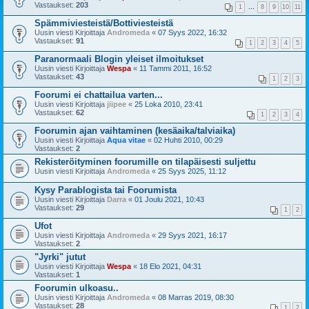
Vastaukset:
203
1
…
8
9
10
11
Spämmiviesteistä/Bottiviesteistä
Uusin viesti Kirjoittaja
Andromeda
«
07 Syys 2022, 16:32
Vastaukset:
91
1
2
3
4
5
Paranormaali Blogin yleiset ilmoitukset
Uusin viesti Kirjoittaja
Wespa
«
11 Tammi 2011, 16:52
Vastaukset:
43
1
2
3
Foorumi ei chattailua varten...
Uusin viesti Kirjoittaja
jiipee
«
25 Loka 2010, 23:41
Vastaukset:
62
1
2
3
4
Foorumin ajan vaihtaminen (kesäaika/talviaika)
Uusin viesti Kirjoittaja
Aqua vitae
«
02 Huhti 2010, 00:29
Vastaukset:
2
Rekisteröityminen foorumille on tilapäisesti suljettu
Uusin viesti Kirjoittaja
Andromeda
«
25 Syys 2025, 11:12
Kysy Parablogista tai Foorumista
Uusin viesti Kirjoittaja
Darra
«
01 Joulu 2021, 10:43
Vastaukset:
29
1
2
Ufot
Uusin viesti Kirjoittaja
Andromeda
«
29 Syys 2021, 16:17
Vastaukset:
2
"Jyrki" jutut
Uusin viesti Kirjoittaja
Wespa
«
18 Elo 2021, 04:31
Vastaukset:
1
Foorumin ulkoasu..
Uusin viesti Kirjoittaja
Andromeda
«
08 Marras 2019, 08:30
Vastaukset:
28
1
2