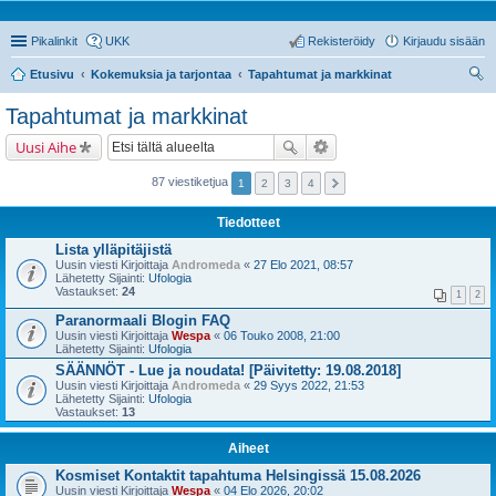
Pikalinkit
UKK
Rekisteröidy
Kirjaudu sisään
Etusivu
Kokemuksia ja tarjontaa
Tapahtumat ja markkinat
tsi
Tapahtumat ja markkinat
Uusi Aihe
87 viestiketjua
1
2
3
4
Tiedotteet
Lista ylläpitäjistä
Uusin viesti Kirjoittaja
Andromeda
«
27 Elo 2021, 08:57
Lähetetty Sijainti:
Ufologia
Vastaukset:
24
1
2
Paranormaali Blogin FAQ
Uusin viesti Kirjoittaja
Wespa
«
06 Touko 2008, 21:00
Lähetetty Sijainti:
Ufologia
SÄÄNNÖT - Lue ja noudata! [Päivitetty: 19.08.2018]
Uusin viesti Kirjoittaja
Andromeda
«
29 Syys 2022, 21:53
Lähetetty Sijainti:
Ufologia
Vastaukset:
13
Aiheet
Kosmiset Kontaktit tapahtuma Helsingissä 15.08.2026
Uusin viesti Kirjoittaja
Wespa
«
04 Elo 2026, 20:02