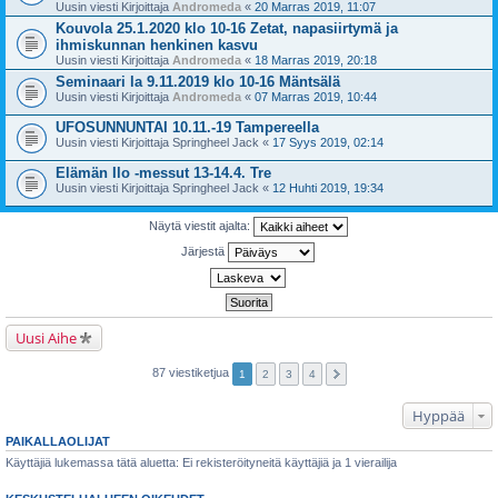
Uusin viesti Kirjoittaja
Andromeda
«
20 Marras 2019, 11:07
Kouvola 25.1.2020 klo 10-16 Zetat, napasiirtymä ja
ihmiskunnan henkinen kasvu
Uusin viesti Kirjoittaja
Andromeda
«
18 Marras 2019, 20:18
Seminaari la 9.11.2019 klo 10-16 Mäntsälä
Uusin viesti Kirjoittaja
Andromeda
«
07 Marras 2019, 10:44
UFOSUNNUNTAI 10.11.-19 Tampereella
Uusin viesti Kirjoittaja
Springheel Jack
«
17 Syys 2019, 02:14
Elämän Ilo -messut 13-14.4. Tre
Uusin viesti Kirjoittaja
Springheel Jack
«
12 Huhti 2019, 19:34
Näytä viestit ajalta:
Järjestä
Uusi Aihe
87 viestiketjua
1
2
3
4
Hyppää
PAIKALLAOLIJAT
Käyttäjiä lukemassa tätä aluetta: Ei rekisteröityneitä käyttäjiä ja 1 vierailija