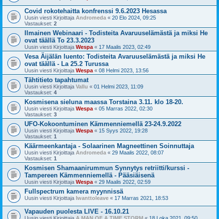
Covid rokotehaitta konfrenssi 9.6.2023 Hesassa
Uusin viesti Kirjoittaja
Andromeda
«
20 Elo 2024, 09:25
Vastaukset:
2
Ilmainen Webinaari - Todisteita Avaruuselämästä ja miksi He
ovat täällä To 23.3.2023
Uusin viesti Kirjoittaja
Wespa
«
17 Maalis 2023, 02:49
Vesa Äijälän luento: Todisteita Avaruuselämästä ja miksi He
ovat täällä - La 25.2 Turussa
Uusin viesti Kirjoittaja
Wespa
«
08 Helmi 2023, 13:56
Tähtitieto tapahtumat
Uusin viesti Kirjoittaja
Vallu
«
01 Helmi 2023, 11:09
Vastaukset:
4
Kosmisena sieluna maassa Torstaina 3.11. klo 18-20.
Uusin viesti Kirjoittaja
Wespa
«
05 Marras 2022, 02:30
Vastaukset:
3
UFO-Kokoontuminen Kämmenniemellä 23-24.9.2022
Uusin viesti Kirjoittaja
Wespa
«
15 Syys 2022, 19:28
Vastaukset:
1
Käärmeenkantaja - Solaarinen Magneettinen Soinnuttaja
Uusin viesti Kirjoittaja
Andromeda
«
29 Maalis 2022, 08:07
Vastaukset:
1
Kosmisen Shamaanirummun Synnytys retriitti/kurssi -
Tampereen Kämmenniemellä - Pääsiäisenä
Uusin viesti Kirjoittaja
Wespa
«
29 Maalis 2022, 02:59
Fullspectrum kamera myynnissä
Uusin viesti Kirjoittaja
Iwanttoleave
«
17 Marras 2021, 18:53
Vapauden puolesta LIVE - 16.10.21
Uusin viesti Kirjoittaja
A MAN OF A TIME STORM
«
18 Loka 2021, 09:50