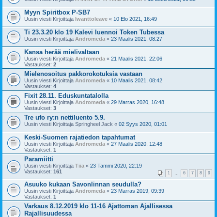
Myyn Spiritbox P-SB7
Uusin viesti Kirjoittaja
Iwanttoleave
«
10 Elo 2021, 16:49
Ti 23.3.20 klo 19 Kalevi luennoi Token Tubessa
Uusin viesti Kirjoittaja
Andromeda
«
23 Maalis 2021, 08:27
Kansa herää mielivaltaan
Uusin viesti Kirjoittaja
Andromeda
«
21 Maalis 2021, 22:06
Vastaukset:
2
Mielenosoitus pakkorokotuksia vastaan
Uusin viesti Kirjoittaja
Andromeda
«
10 Maalis 2021, 08:42
Vastaukset:
4
Fixit 28.11. Eduskuntatalolla
Uusin viesti Kirjoittaja
Andromeda
«
29 Marras 2020, 16:48
Vastaukset:
3
Tre ufo ry:n nettiluento 5.9.
Uusin viesti Kirjoittaja
Springheel Jack
«
02 Syys 2020, 01:01
Keski-Suomen rajatiedon tapahtumat
Uusin viesti Kirjoittaja
Andromeda
«
27 Maalis 2020, 12:48
Vastaukset:
1
Paramiitti
Uusin viesti Kirjoittaja
Tiia
«
23 Tammi 2020, 22:19
Vastaukset:
161
1
…
6
7
8
9
Asuuko kukaan Savonlinnan seudulla?
Uusin viesti Kirjoittaja
Andromeda
«
23 Marras 2019, 09:39
Vastaukset:
1
Varkaus 8.12.2019 klo 11-16 Ajattoman Ajallisessa
Rajallisuudessa