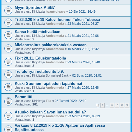
Myyn Spiritbox P-SB7
Uusin viesti Kirjoittaja
Iwanttoleave
«
10 Elo 2021, 16:49
Ti 23.3.20 klo 19 Kalevi luennoi Token Tubessa
Uusin viesti Kirjoittaja
Andromeda
«
23 Maalis 2021, 08:27
Kansa herää mielivaltaan
Uusin viesti Kirjoittaja
Andromeda
«
21 Maalis 2021, 22:06
Vastaukset:
2
Mielenosoitus pakkorokotuksia vastaan
Uusin viesti Kirjoittaja
Andromeda
«
10 Maalis 2021, 08:42
Vastaukset:
4
Fixit 28.11. Eduskuntatalolla
Uusin viesti Kirjoittaja
Andromeda
«
29 Marras 2020, 16:48
Vastaukset:
3
Tre ufo ry:n nettiluento 5.9.
Uusin viesti Kirjoittaja
Springheel Jack
«
02 Syys 2020, 01:01
Keski-Suomen rajatiedon tapahtumat
Uusin viesti Kirjoittaja
Andromeda
«
27 Maalis 2020, 12:48
Vastaukset:
1
Paramiitti
Uusin viesti Kirjoittaja
Tiia
«
23 Tammi 2020, 22:19
Vastaukset:
161
1
…
6
7
8
9
Asuuko kukaan Savonlinnan seudulla?
Uusin viesti Kirjoittaja
Andromeda
«
23 Marras 2019, 09:39
Vastaukset:
1
Varkaus 8.12.2019 klo 11-16 Ajattoman Ajallisessa
Rajallisuudessa