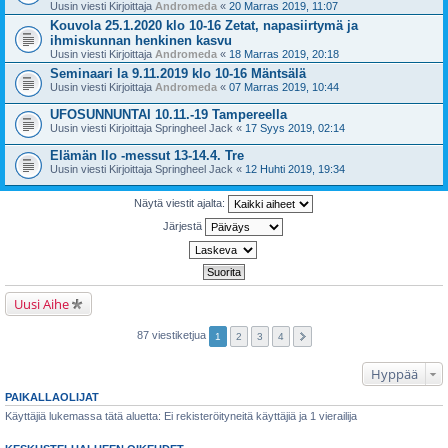
Uusin viesti Kirjoittaja
Andromeda
«
20 Marras 2019, 11:07
Kouvola 25.1.2020 klo 10-16 Zetat, napasiirtymä ja
ihmiskunnan henkinen kasvu
Uusin viesti Kirjoittaja
Andromeda
«
18 Marras 2019, 20:18
Seminaari la 9.11.2019 klo 10-16 Mäntsälä
Uusin viesti Kirjoittaja
Andromeda
«
07 Marras 2019, 10:44
UFOSUNNUNTAI 10.11.-19 Tampereella
Uusin viesti Kirjoittaja
Springheel Jack
«
17 Syys 2019, 02:14
Elämän Ilo -messut 13-14.4. Tre
Uusin viesti Kirjoittaja
Springheel Jack
«
12 Huhti 2019, 19:34
Näytä viestit ajalta:
Järjestä
Uusi Aihe
87 viestiketjua
1
2
3
4
Hyppää
PAIKALLAOLIJAT
Käyttäjiä lukemassa tätä aluetta: Ei rekisteröityneitä käyttäjiä ja 1 vierailija