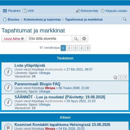
Pikalinkit
UKK
Rekisteröidy
Kirjaudu sisään
Etusivu
Kokemuksia ja tarjontaa
Tapahtumat ja markkinat
tsi
Tapahtumat ja markkinat
Uusi Aihe
87 viestiketjua
1
2
3
4
Tiedotteet
Lista ylläpitäjistä
Uusin viesti Kirjoittaja
Andromeda
«
27 Elo 2021, 08:57
Lähetetty Sijainti:
Ufologia
Vastaukset:
24
1
2
Paranormaali Blogin FAQ
Uusin viesti Kirjoittaja
Wespa
«
06 Touko 2008, 21:00
Lähetetty Sijainti:
Ufologia
SÄÄNNÖT - Lue ja noudata! [Päivitetty: 19.08.2018]
Uusin viesti Kirjoittaja
Andromeda
«
29 Syys 2022, 21:53
Lähetetty Sijainti:
Ufologia
Vastaukset:
13
Aiheet
Kosmiset Kontaktit tapahtuma Helsingissä 15.08.2026
Uusin viesti Kirjoittaja
Wespa
«
04 Elo 2026, 20:02