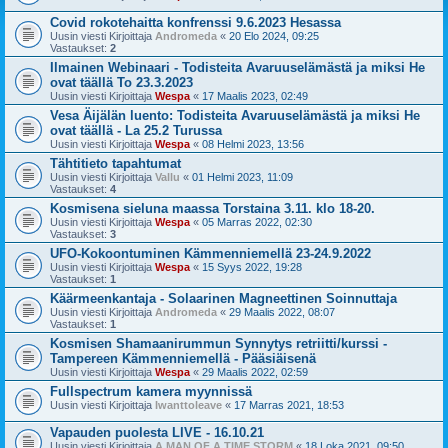
Covid rokotehaitta konfrenssi 9.6.2023 Hesassa
Uusin viesti Kirjoittaja
Andromeda
«
20 Elo 2024, 09:25
Vastaukset:
2
Ilmainen Webinaari - Todisteita Avaruuselämästä ja miksi He
ovat täällä To 23.3.2023
Uusin viesti Kirjoittaja
Wespa
«
17 Maalis 2023, 02:49
Vesa Äijälän luento: Todisteita Avaruuselämästä ja miksi He
ovat täällä - La 25.2 Turussa
Uusin viesti Kirjoittaja
Wespa
«
08 Helmi 2023, 13:56
Tähtitieto tapahtumat
Uusin viesti Kirjoittaja
Vallu
«
01 Helmi 2023, 11:09
Vastaukset:
4
Kosmisena sieluna maassa Torstaina 3.11. klo 18-20.
Uusin viesti Kirjoittaja
Wespa
«
05 Marras 2022, 02:30
Vastaukset:
3
UFO-Kokoontuminen Kämmenniemellä 23-24.9.2022
Uusin viesti Kirjoittaja
Wespa
«
15 Syys 2022, 19:28
Vastaukset:
1
Käärmeenkantaja - Solaarinen Magneettinen Soinnuttaja
Uusin viesti Kirjoittaja
Andromeda
«
29 Maalis 2022, 08:07
Vastaukset:
1
Kosmisen Shamaanirummun Synnytys retriitti/kurssi -
Tampereen Kämmenniemellä - Pääsiäisenä
Uusin viesti Kirjoittaja
Wespa
«
29 Maalis 2022, 02:59
Fullspectrum kamera myynnissä
Uusin viesti Kirjoittaja
Iwanttoleave
«
17 Marras 2021, 18:53
Vapauden puolesta LIVE - 16.10.21
Uusin viesti Kirjoittaja
A MAN OF A TIME STORM
«
18 Loka 2021, 09:50