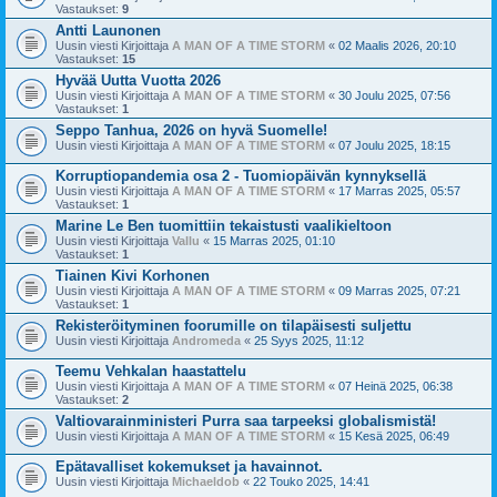
Vastaukset:
9
Antti Launonen
Uusin viesti Kirjoittaja
A MAN OF A TIME STORM
«
02 Maalis 2026, 20:10
Vastaukset:
15
Hyvää Uutta Vuotta 2026
Uusin viesti Kirjoittaja
A MAN OF A TIME STORM
«
30 Joulu 2025, 07:56
Vastaukset:
1
Seppo Tanhua, 2026 on hyvä Suomelle!
Uusin viesti Kirjoittaja
A MAN OF A TIME STORM
«
07 Joulu 2025, 18:15
Korruptiopandemia osa 2 - Tuomiopäivän kynnyksellä
Uusin viesti Kirjoittaja
A MAN OF A TIME STORM
«
17 Marras 2025, 05:57
Vastaukset:
1
Marine Le Ben tuomittiin tekaistusti vaalikieltoon
Uusin viesti Kirjoittaja
Vallu
«
15 Marras 2025, 01:10
Vastaukset:
1
Tiainen Kivi Korhonen
Uusin viesti Kirjoittaja
A MAN OF A TIME STORM
«
09 Marras 2025, 07:21
Vastaukset:
1
Rekisteröityminen foorumille on tilapäisesti suljettu
Uusin viesti Kirjoittaja
Andromeda
«
25 Syys 2025, 11:12
Teemu Vehkalan haastattelu
Uusin viesti Kirjoittaja
A MAN OF A TIME STORM
«
07 Heinä 2025, 06:38
Vastaukset:
2
Valtiovarainministeri Purra saa tarpeeksi globalismistä!
Uusin viesti Kirjoittaja
A MAN OF A TIME STORM
«
15 Kesä 2025, 06:49
Epätavalliset kokemukset ja havainnot.
Uusin viesti Kirjoittaja
Michaeldob
«
22 Touko 2025, 14:41