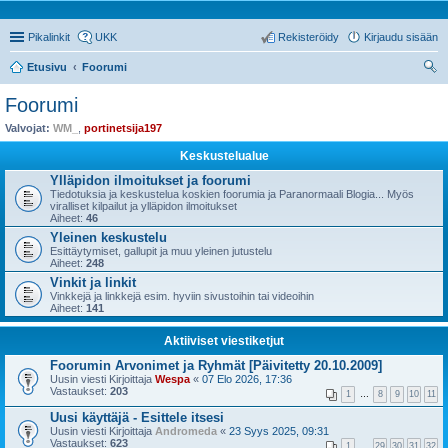
Pikalinkit
UKK
Rekisteröidy
Kirjaudu sisään
Etusivu
Foorumi
tsi
Foorumi
Valvojat:
WM_
,
portinetsija197
Keskustelualue
Ylläpidon ilmoitukset ja foorumi
Tiedotuksia ja keskustelua koskien foorumia ja Paranormaali Blogia... Myös
viralliset kilpailut ja ylläpidon ilmoitukset
Aiheet:
46
Yleinen keskustelu
Esittäytymiset, gallupit ja muu yleinen jutustelu
Aiheet:
248
Vinkit ja linkit
Vinkkejä ja linkkejä esim. hyviin sivustoihin tai videoihin
Aiheet:
141
Aktiiviset viestiketjut
Foorumin Arvonimet ja Ryhmät [Päivitetty 20.10.2009]
Uusin viesti Kirjoittaja
Wespa
«
07 Elo 2026, 17:36
Vastaukset:
203
1
…
8
9
10
11
Uusi käyttäjä - Esittele itsesi
Uusin viesti Kirjoittaja
Andromeda
«
23 Syys 2025, 09:31
Vastaukset:
623
1
…
29
30
31
32