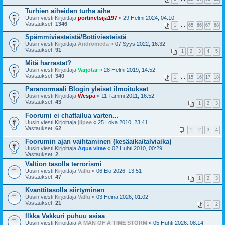
Turhien aiheiden turha aihe
Uusin viesti Kirjoittaja
portinetsija197
«
29 Helmi 2024, 04:10
Vastaukset:
1346
1
…
65
66
67
68
Spämmiviesteistä/Bottiviesteistä
Uusin viesti Kirjoittaja
Andromeda
«
07 Syys 2022, 16:32
Vastaukset:
91
1
2
3
4
5
Mitä harrastat?
Uusin viesti Kirjoittaja
Varjotar
«
28 Helmi 2019, 14:52
Vastaukset:
340
1
…
15
16
17
18
Paranormaali Blogin yleiset ilmoitukset
Uusin viesti Kirjoittaja
Wespa
«
11 Tammi 2011, 16:52
Vastaukset:
43
1
2
3
Foorumi ei chattailua varten...
Uusin viesti Kirjoittaja
jiipee
«
25 Loka 2010, 23:41
Vastaukset:
62
1
2
3
4
Foorumin ajan vaihtaminen (kesäaika/talviaika)
Uusin viesti Kirjoittaja
Aqua vitae
«
02 Huhti 2010, 00:29
Vastaukset:
2
Valtion tasolla terrorismi
Uusin viesti Kirjoittaja
Vallu
«
06 Elo 2026, 13:51
Vastaukset:
47
1
2
3
Kvanttitasolla siirtyminen
Uusin viesti Kirjoittaja
Vallu
«
03 Heinä 2026, 01:02
Vastaukset:
21
1
2
Ilkka Vakkuri puhuu asiaa
Uusin viesti Kirjoittaja
A MAN OF A TIME STORM
«
05 Huhti 2026, 08:14