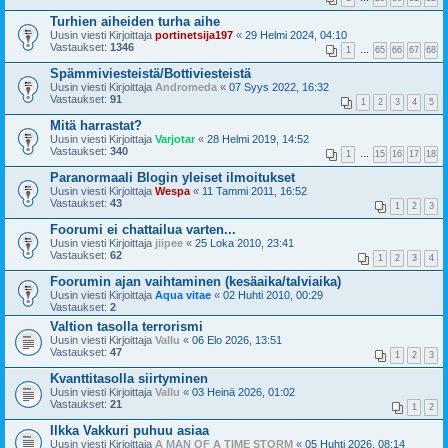
Turhien aiheiden turha aihe
Uusin viesti Kirjoittaja
portinetsija197
«
29 Helmi 2024, 04:10
Vastaukset:
1346
1
…
65
66
67
68
Spämmiviesteistä/Bottiviesteistä
Uusin viesti Kirjoittaja
Andromeda
«
07 Syys 2022, 16:32
Vastaukset:
91
1
2
3
4
5
Mitä harrastat?
Uusin viesti Kirjoittaja
Varjotar
«
28 Helmi 2019, 14:52
Vastaukset:
340
1
…
15
16
17
18
Paranormaali Blogin yleiset ilmoitukset
Uusin viesti Kirjoittaja
Wespa
«
11 Tammi 2011, 16:52
Vastaukset:
43
1
2
3
Foorumi ei chattailua varten...
Uusin viesti Kirjoittaja
jiipee
«
25 Loka 2010, 23:41
Vastaukset:
62
1
2
3
4
Foorumin ajan vaihtaminen (kesäaika/talviaika)
Uusin viesti Kirjoittaja
Aqua vitae
«
02 Huhti 2010, 00:29
Vastaukset:
2
Valtion tasolla terrorismi
Uusin viesti Kirjoittaja
Vallu
«
06 Elo 2026, 13:51
Vastaukset:
47
1
2
3
Kvanttitasolla siirtyminen
Uusin viesti Kirjoittaja
Vallu
«
03 Heinä 2026, 01:02
Vastaukset:
21
1
2
Ilkka Vakkuri puhuu asiaa
Uusin viesti Kirjoittaja
A MAN OF A TIME STORM
«
05 Huhti 2026, 08:14