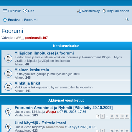
Pikalinkit
UKK
Rekisteröidy
Kirjaudu sisään
Etusivu
Foorumi
tsi
Foorumi
Valvojat:
WM_
,
portinetsija197
Keskustelualue
Ylläpidon ilmoitukset ja foorumi
Tiedotuksia ja keskustelua koskien foorumia ja Paranormaali Blogia... Myös
viralliset kilpailut ja ylläpidon ilmoitukset
Aiheet:
46
Yleinen keskustelu
Esittäytymiset, gallupit ja muu yleinen jutustelu
Aiheet:
248
Vinkit ja linkit
Vinkkejä ja linkkejä esim. hyviin sivustoihin tai videoihin
Aiheet:
141
Aktiiviset viestiketjut
Foorumin Arvonimet ja Ryhmät [Päivitetty 20.10.2009]
Uusin viesti Kirjoittaja
Wespa
«
07 Elo 2026, 17:36
Vastaukset:
203
1
…
8
9
10
11
Uusi käyttäjä - Esittele itsesi
Uusin viesti Kirjoittaja
Andromeda
«
23 Syys 2025, 09:31
Vastaukset:
623
1
…
29
30
31
32