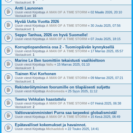
Vastaukset:
9
Antti Launonen
Uusin viesti Kirjoittaja
A MAN OF A TIME STORM
«
02 Maalis 2026, 20:10
Vastaukset:
15
Hyvää Uutta Vuotta 2026
Uusin viesti Kirjoittaja
A MAN OF A TIME STORM
«
30 Joulu 2025, 07:56
Vastaukset:
1
Seppo Tanhua, 2026 on hyvä Suomelle!
Uusin viesti Kirjoittaja
A MAN OF A TIME STORM
«
07 Joulu 2025, 18:15
Korruptiopandemia osa 2 - Tuomiopäivän kynnyksellä
Uusin viesti Kirjoittaja
A MAN OF A TIME STORM
«
17 Marras 2025, 05:57
Vastaukset:
1
Marine Le Ben tuomittiin tekaistusti vaalikieltoon
Uusin viesti Kirjoittaja
Vallu
«
15 Marras 2025, 01:10
Vastaukset:
1
Tiainen Kivi Korhonen
Uusin viesti Kirjoittaja
A MAN OF A TIME STORM
«
09 Marras 2025, 07:21
Vastaukset:
1
Rekisteröityminen foorumille on tilapäisesti suljettu
Uusin viesti Kirjoittaja
Andromeda
«
25 Syys 2025, 11:12
Teemu Vehkalan haastattelu
Uusin viesti Kirjoittaja
A MAN OF A TIME STORM
«
07 Heinä 2025, 06:38
Vastaukset:
2
Valtiovarainministeri Purra saa tarpeeksi globalismistä!
Uusin viesti Kirjoittaja
A MAN OF A TIME STORM
«
15 Kesä 2025, 06:49
Epätavalliset kokemukset ja havainnot.
Uusin viesti Kirjoittaja
Michaeldob
«
22 Touko 2025, 14:41