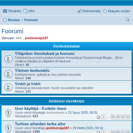
Pikalinkit
UKK
Rekisteröidy
Kirjaudu sisään
Etusivu
Foorumi
tsi
Foorumi
Valvojat:
WM_
,
portinetsija197
Keskustelualue
Ylläpidon ilmoitukset ja foorumi
Tiedotuksia ja keskustelua koskien foorumia ja Paranormaali Blogia... Myös
viralliset kilpailut ja ylläpidon ilmoitukset
Aiheet:
46
Yleinen keskustelu
Esittäytymiset, gallupit ja muu yleinen jutustelu
Aiheet:
248
Vinkit ja linkit
Vinkkejä ja linkkejä esim. hyviin sivustoihin tai videoihin
Aiheet:
141
Aktiiviset viestiketjut
Uusi käyttäjä - Esittele itsesi
Uusin viesti Kirjoittaja
Andromeda
«
23 Syys 2025, 09:31
Vastaukset:
623
1
…
29
30
31
32
Turhien aiheiden turha aihe
Uusin viesti Kirjoittaja
portinetsija197
«
29 Helmi 2024, 04:10
Vastaukset:
1346
1
…
65
66
67
68