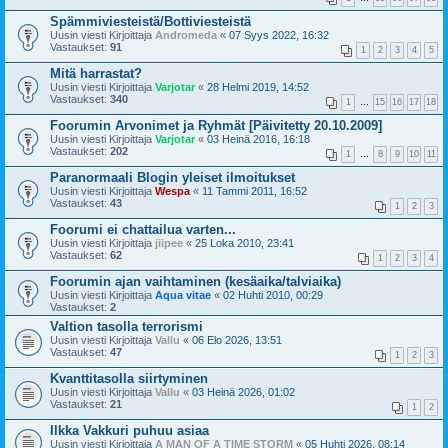
Spämmiviesteistä/Bottiviesteistä
Uusin viesti Kirjoittaja
Andromeda
«
07 Syys 2022, 16:32
Vastaukset:
91
1
2
3
4
5
Mitä harrastat?
Uusin viesti Kirjoittaja
Varjotar
«
28 Helmi 2019, 14:52
Vastaukset:
340
1
…
15
16
17
18
Foorumin Arvonimet ja Ryhmät [Päivitetty 20.10.2009]
Uusin viesti Kirjoittaja
Varjotar
«
03 Heinä 2016, 16:18
Vastaukset:
202
1
…
8
9
10
11
Paranormaali Blogin yleiset ilmoitukset
Uusin viesti Kirjoittaja
Wespa
«
11 Tammi 2011, 16:52
Vastaukset:
43
1
2
3
Foorumi ei chattailua varten...
Uusin viesti Kirjoittaja
jiipee
«
25 Loka 2010, 23:41
Vastaukset:
62
1
2
3
4
Foorumin ajan vaihtaminen (kesäaika/talviaika)
Uusin viesti Kirjoittaja
Aqua vitae
«
02 Huhti 2010, 00:29
Vastaukset:
2
Valtion tasolla terrorismi
Uusin viesti Kirjoittaja
Vallu
«
06 Elo 2026, 13:51
Vastaukset:
47
1
2
3
Kvanttitasolla siirtyminen
Uusin viesti Kirjoittaja
Vallu
«
03 Heinä 2026, 01:02
Vastaukset:
21
1
2
Ilkka Vakkuri puhuu asiaa
Uusin viesti Kirjoittaja
A MAN OF A TIME STORM
«
05 Huhti 2026, 08:14