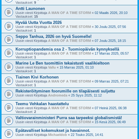
Vastaukset:
9
Antti Launonen
Uusin viesti Kirjoittaja
A MAN OF A TIME STORM
«
02 Maalis 2026, 20:10
Vastaukset:
15
Hyvää Uutta Vuotta 2026
Uusin viesti Kirjoittaja
A MAN OF A TIME STORM
«
30 Joulu 2025, 07:56
Vastaukset:
1
Seppo Tanhua, 2026 on hyvä Suomelle!
Uusin viesti Kirjoittaja
A MAN OF A TIME STORM
«
07 Joulu 2025, 18:15
Korruptiopandemia osa 2 - Tuomiopäivän kynnyksellä
Uusin viesti Kirjoittaja
A MAN OF A TIME STORM
«
17 Marras 2025, 05:57
Vastaukset:
1
Marine Le Ben tuomittiin tekaistusti vaalikieltoon
Uusin viesti Kirjoittaja
Vallu
«
15 Marras 2025, 01:10
Vastaukset:
1
Tiainen Kivi Korhonen
Uusin viesti Kirjoittaja
A MAN OF A TIME STORM
«
09 Marras 2025, 07:21
Vastaukset:
1
Rekisteröityminen foorumille on tilapäisesti suljettu
Uusin viesti Kirjoittaja
Andromeda
«
25 Syys 2025, 11:12
Teemu Vehkalan haastattelu
Uusin viesti Kirjoittaja
A MAN OF A TIME STORM
«
07 Heinä 2025, 06:38
Vastaukset:
2
Valtiovarainministeri Purra saa tarpeeksi globalismistä!
Uusin viesti Kirjoittaja
A MAN OF A TIME STORM
«
15 Kesä 2025, 06:49
Epätavalliset kokemukset ja havainnot.
Uusin viesti Kirjoittaja
Michaeldob
«
22 Touko 2025, 14:41