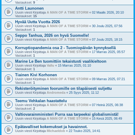
Vastaukset:
9
Antti Launonen
Uusin viesti Kirjoittaja
A MAN OF A TIME STORM
«
02 Maalis 2026, 20:10
Vastaukset:
15
Hyvää Uutta Vuotta 2026
Uusin viesti Kirjoittaja
A MAN OF A TIME STORM
«
30 Joulu 2025, 07:56
Vastaukset:
1
Seppo Tanhua, 2026 on hyvä Suomelle!
Uusin viesti Kirjoittaja
A MAN OF A TIME STORM
«
07 Joulu 2025, 18:15
Korruptiopandemia osa 2 - Tuomiopäivän kynnyksellä
Uusin viesti Kirjoittaja
A MAN OF A TIME STORM
«
17 Marras 2025, 05:57
Vastaukset:
1
Marine Le Ben tuomittiin tekaistusti vaalikieltoon
Uusin viesti Kirjoittaja
Vallu
«
15 Marras 2025, 01:10
Vastaukset:
1
Tiainen Kivi Korhonen
Uusin viesti Kirjoittaja
A MAN OF A TIME STORM
«
09 Marras 2025, 07:21
Vastaukset:
1
Rekisteröityminen foorumille on tilapäisesti suljettu
Uusin viesti Kirjoittaja
Andromeda
«
25 Syys 2025, 11:12
Teemu Vehkalan haastattelu
Uusin viesti Kirjoittaja
A MAN OF A TIME STORM
«
07 Heinä 2025, 06:38
Vastaukset:
2
Valtiovarainministeri Purra saa tarpeeksi globalismistä!
Uusin viesti Kirjoittaja
A MAN OF A TIME STORM
«
15 Kesä 2025, 06:49
Epätavalliset kokemukset ja havainnot.
Uusin viesti Kirjoittaja
Michaeldob
«
22 Touko 2025, 14:41