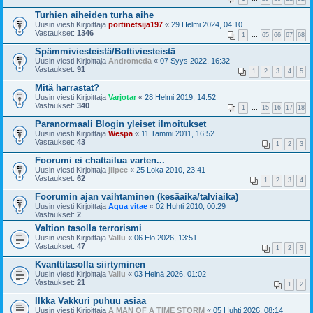
Turhien aiheiden turha aihe
Uusin viesti Kirjoittaja
portinetsija197
«
29 Helmi 2024, 04:10
Vastaukset:
1346
1
…
65
66
67
68
Spämmiviesteistä/Bottiviesteistä
Uusin viesti Kirjoittaja
Andromeda
«
07 Syys 2022, 16:32
Vastaukset:
91
1
2
3
4
5
Mitä harrastat?
Uusin viesti Kirjoittaja
Varjotar
«
28 Helmi 2019, 14:52
Vastaukset:
340
1
…
15
16
17
18
Paranormaali Blogin yleiset ilmoitukset
Uusin viesti Kirjoittaja
Wespa
«
11 Tammi 2011, 16:52
Vastaukset:
43
1
2
3
Foorumi ei chattailua varten...
Uusin viesti Kirjoittaja
jiipee
«
25 Loka 2010, 23:41
Vastaukset:
62
1
2
3
4
Foorumin ajan vaihtaminen (kesäaika/talviaika)
Uusin viesti Kirjoittaja
Aqua vitae
«
02 Huhti 2010, 00:29
Vastaukset:
2
Valtion tasolla terrorismi
Uusin viesti Kirjoittaja
Vallu
«
06 Elo 2026, 13:51
Vastaukset:
47
1
2
3
Kvanttitasolla siirtyminen
Uusin viesti Kirjoittaja
Vallu
«
03 Heinä 2026, 01:02
Vastaukset:
21
1
2
Ilkka Vakkuri puhuu asiaa
Uusin viesti Kirjoittaja
A MAN OF A TIME STORM
«
05 Huhti 2026, 08:14