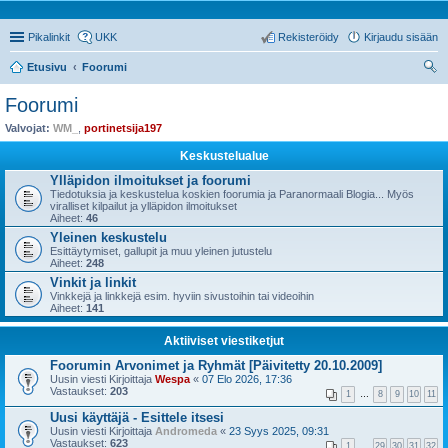
Pikalinkit
UKK
Rekisteröidy
Kirjaudu sisään
Etusivu
Foorumi
tsi
Foorumi
Valvojat:
WM_
,
portinetsija197
Keskustelualue
Ylläpidon ilmoitukset ja foorumi
Tiedotuksia ja keskustelua koskien foorumia ja Paranormaali Blogia... Myös
viralliset kilpailut ja ylläpidon ilmoitukset
Aiheet:
46
Yleinen keskustelu
Esittäytymiset, gallupit ja muu yleinen jutustelu
Aiheet:
248
Vinkit ja linkit
Vinkkejä ja linkkejä esim. hyviin sivustoihin tai videoihin
Aiheet:
141
Aktiiviset viestiketjut
Foorumin Arvonimet ja Ryhmät [Päivitetty 20.10.2009]
Uusin viesti Kirjoittaja
Wespa
«
07 Elo 2026, 17:36
Vastaukset:
203
1
…
8
9
10
11
Uusi käyttäjä - Esittele itsesi
Uusin viesti Kirjoittaja
Andromeda
«
23 Syys 2025, 09:31
Vastaukset:
623
1
…
29
30
31
32