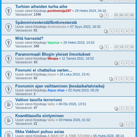
Turhien aiheiden turha aihe
Uusin viesti Kirjoittaja
portinetsija197
«
29 Helmi 2024, 04:10
Vastaukset:
1346
1
…
65
66
67
68
Spämmiviesteistä/Bottiviesteistä
Uusin viesti Kirjoittaja
Andromeda
«
07 Syys 2022, 16:32
Vastaukset:
91
1
2
3
4
5
Mitä harrastat?
Uusin viesti Kirjoittaja
Varjotar
«
28 Helmi 2019, 14:52
Vastaukset:
340
1
…
15
16
17
18
Paranormaali Blogin yleiset ilmoitukset
Uusin viesti Kirjoittaja
Wespa
«
11 Tammi 2011, 16:52
Vastaukset:
43
1
2
3
Foorumi ei chattailua varten...
Uusin viesti Kirjoittaja
jiipee
«
25 Loka 2010, 23:41
Vastaukset:
62
1
2
3
4
Foorumin ajan vaihtaminen (kesäaika/talviaika)
Uusin viesti Kirjoittaja
Aqua vitae
«
02 Huhti 2010, 00:29
Vastaukset:
2
Valtion tasolla terrorismi
Uusin viesti Kirjoittaja
Vallu
«
06 Elo 2026, 13:51
Vastaukset:
47
1
2
3
Kvanttitasolla siirtyminen
Uusin viesti Kirjoittaja
Vallu
«
03 Heinä 2026, 01:02
Vastaukset:
21
1
2
Ilkka Vakkuri puhuu asiaa
Uusin viesti Kirjoittaja
A MAN OF A TIME STORM
«
05 Huhti 2026, 08:14