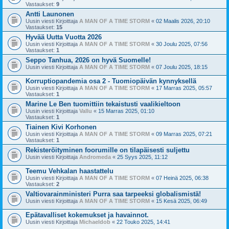
Vastaukset:
9
Antti Launonen
Uusin viesti Kirjoittaja
A MAN OF A TIME STORM
«
02 Maalis 2026, 20:10
Vastaukset:
15
Hyvää Uutta Vuotta 2026
Uusin viesti Kirjoittaja
A MAN OF A TIME STORM
«
30 Joulu 2025, 07:56
Vastaukset:
1
Seppo Tanhua, 2026 on hyvä Suomelle!
Uusin viesti Kirjoittaja
A MAN OF A TIME STORM
«
07 Joulu 2025, 18:15
Korruptiopandemia osa 2 - Tuomiopäivän kynnyksellä
Uusin viesti Kirjoittaja
A MAN OF A TIME STORM
«
17 Marras 2025, 05:57
Vastaukset:
1
Marine Le Ben tuomittiin tekaistusti vaalikieltoon
Uusin viesti Kirjoittaja
Vallu
«
15 Marras 2025, 01:10
Vastaukset:
1
Tiainen Kivi Korhonen
Uusin viesti Kirjoittaja
A MAN OF A TIME STORM
«
09 Marras 2025, 07:21
Vastaukset:
1
Rekisteröityminen foorumille on tilapäisesti suljettu
Uusin viesti Kirjoittaja
Andromeda
«
25 Syys 2025, 11:12
Teemu Vehkalan haastattelu
Uusin viesti Kirjoittaja
A MAN OF A TIME STORM
«
07 Heinä 2025, 06:38
Vastaukset:
2
Valtiovarainministeri Purra saa tarpeeksi globalismistä!
Uusin viesti Kirjoittaja
A MAN OF A TIME STORM
«
15 Kesä 2025, 06:49
Epätavalliset kokemukset ja havainnot.
Uusin viesti Kirjoittaja
Michaeldob
«
22 Touko 2025, 14:41