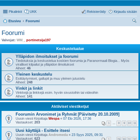
Pikalinkit
UKK
Rekisteröidy
Kirjaudu sisään
Etusivu
Foorumi
tsi
Foorumi
Valvojat:
WM_
,
portinetsija197
Keskustelualue
Ylläpidon ilmoitukset ja foorumi
Tiedotuksia ja keskustelua koskien foorumia ja Paranormaali Blogia... Myös
viralliset kilpailut ja ylläpidon ilmoitukset
Aiheet:
46
Yleinen keskustelu
Esittäytymiset, gallupit ja muu yleinen jutustelu
Aiheet:
248
Vinkit ja linkit
Vinkkejä ja linkkejä esim. hyviin sivustoihin tai videoihin
Aiheet:
141
Aktiiviset viestiketjut
Foorumin Arvonimet ja Ryhmät [Päivitetty 20.10.2009]
Uusin viesti Kirjoittaja
Wespa
«
07 Elo 2026, 17:36
Vastaukset:
203
1
…
8
9
10
11
Uusi käyttäjä - Esittele itsesi
Uusin viesti Kirjoittaja
Andromeda
«
23 Syys 2025, 09:31
Vastaukset:
623
1
…
29
30
31
32