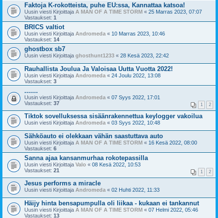
Faktoja K-rokotteista, puhe EU:ssa, Kannattaa katsoa!
Uusin viesti Kirjoittaja
A MAN OF A TIME STORM
«
25 Marras 2023, 07:07
Vastaukset:
1
BRICS valtiot
Uusin viesti Kirjoittaja
Andromeda
«
10 Marras 2023, 10:46
Vastaukset:
14
ghostbox sb7
Uusin viesti Kirjoittaja
ghosthunt1233
«
28 Kesä 2023, 22:42
Rauhallista Joulua Ja Valoisaa Uutta Vuotta 2022!
Uusin viesti Kirjoittaja
Andromeda
«
24 Joulu 2022, 13:08
Vastaukset:
3
.......
Uusin viesti Kirjoittaja
Andromeda
«
07 Syys 2022, 17:01
Vastaukset:
37
1
2
Tiktok sovelluksessa sisäänrakennettua keylogger vakoilua
Uusin viesti Kirjoittaja
Andromeda
«
03 Syys 2022, 10:48
Sähköauto ei olekkaan vähän saastuttava auto
Uusin viesti Kirjoittaja
A MAN OF A TIME STORM
«
16 Kesä 2022, 08:00
Vastaukset:
6
Sanna ajaa kansanmurhaa rokotepassilla
Uusin viesti Kirjoittaja
Valo
«
08 Kesä 2022, 10:53
Vastaukset:
21
1
2
Jesus performs a miracle
Uusin viesti Kirjoittaja
Andromeda
«
02 Huhti 2022, 11:33
Häijy hinta bensapumpulla oli liikaa - kukaan ei tankannut
Uusin viesti Kirjoittaja
A MAN OF A TIME STORM
«
07 Helmi 2022, 05:46
Vastaukset:
13