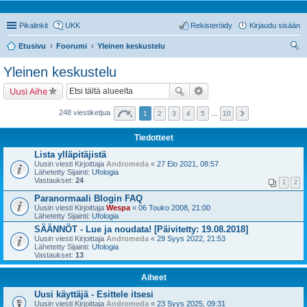
Pikalinkit
UKK
Rekisteröidy
Kirjaudu sisään
Etusivu
Foorumi
Yleinen keskustelu
tsi
Yleinen keskustelu
Uusi Aihe
248 viestiketjua
1
2
3
4
5
…
10
Tiedotteet
Lista ylläpitäjistä
Uusin viesti Kirjoittaja
Andromeda
«
27 Elo 2021, 08:57
Lähetetty Sijainti:
Ufologia
Vastaukset:
24
1
2
Paranormaali Blogin FAQ
Uusin viesti Kirjoittaja
Wespa
«
06 Touko 2008, 21:00
Lähetetty Sijainti:
Ufologia
SÄÄNNÖT - Lue ja noudata! [Päivitetty: 19.08.2018]
Uusin viesti Kirjoittaja
Andromeda
«
29 Syys 2022, 21:53
Lähetetty Sijainti:
Ufologia
Vastaukset:
13
Aiheet
Uusi käyttäjä - Esittele itsesi
Uusin viesti Kirjoittaja
Andromeda
«
23 Syys 2025, 09:31