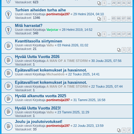
Vastaukset:
623
1
…
29
30
31
32
Turhien aiheiden turha aihe
Uusin viesti Kirjoittaja
portinetsija197
«
29 Helmi 2024, 04:10
Vastaukset:
1346
1
…
65
66
67
68
Mitä harrastat?
Uusin viesti Kirjoittaja
Varjotar
«
28 Helmi 2019, 14:52
Vastaukset:
340
1
…
15
16
17
18
Kvanttitasolla siirtyminen
Uusin viesti Kirjoittaja
Vallu
«
03 Heinä 2026, 01:02
Vastaukset:
21
1
2
Hyvää Uutta Vuotta 2026
Uusin viesti Kirjoittaja
A MAN OF A TIME STORM
«
30 Joulu 2025, 07:56
Vastaukset:
1
Epätavalliset kokemukset ja havainnot.
Uusin viesti Kirjoittaja
Michaeldob
«
22 Touko 2025, 14:41
Epätavalliset kokemukset ja havainnot.
Uusin viesti Kirjoittaja
A MAN OF A TIME STORM
«
22 Touko 2025, 07:44
Vastaukset:
1
Hyvää alkanutta vuotta 2025
Uusin viesti Kirjoittaja
portinetsija197
«
31 Tammi 2025, 16:58
Hyvää Uutta Vuotta 2023!
Uusin viesti Kirjoittaja
Vallu
«
23 Tammi 2025, 11:29
Vastaukset:
1
Joulu ja joulutoivotukset!
Uusin viesti Kirjoittaja
portinetsija197
«
22 Joulu 2023, 13:59
Vastaukset:
33
1
2