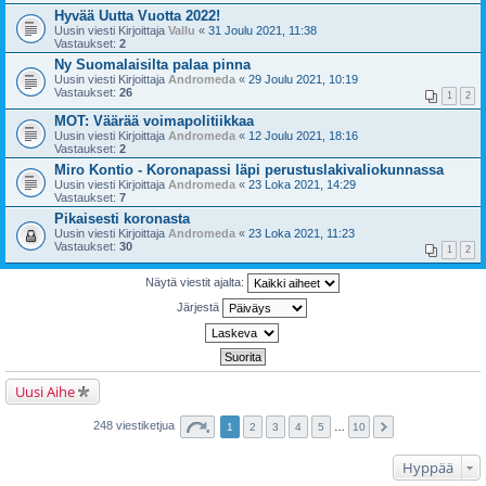
Hyvää Uutta Vuotta 2022!
Uusin viesti Kirjoittaja
Vallu
«
31 Joulu 2021, 11:38
Vastaukset:
2
Ny Suomalaisilta palaa pinna
Uusin viesti Kirjoittaja
Andromeda
«
29 Joulu 2021, 10:19
Vastaukset:
26
1
2
MOT: Väärää voimapolitiikkaa
Uusin viesti Kirjoittaja
Andromeda
«
12 Joulu 2021, 18:16
Vastaukset:
2
Miro Kontio - Koronapassi läpi perustuslakivaliokunnassa
Uusin viesti Kirjoittaja
Andromeda
«
23 Loka 2021, 14:29
Vastaukset:
7
Pikaisesti koronasta
Uusin viesti Kirjoittaja
Andromeda
«
23 Loka 2021, 11:23
Vastaukset:
30
1
2
Näytä viestit ajalta:
Järjestä
Uusi Aihe
248 viestiketjua
1
2
3
4
5
…
10
Hyppää