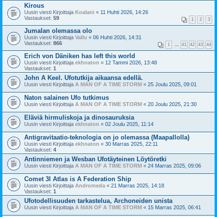
Kirous
Uusin viesti Kirjoittaja
Koalani
«
11 Huhti 2026, 14:26
Vastaukset:
59
1
2
3
Jumalan olemassa olo
Uusin viesti Kirjoittaja
Vallu
«
06 Huhti 2026, 14:31
Vastaukset:
866
1
…
41
42
43
44
Erich von Däniken has left this world
Uusin viesti Kirjoittaja
ekhnaton
«
12 Tammi 2026, 13:48
Vastaukset:
1
John A Keel. Ufotutkija aikaansa edellä.
Uusin viesti Kirjoittaja
A MAN OF A TIME STORM
«
25 Joulu 2025, 09:01
Naton salainen Ufo tutkimus
Uusin viesti Kirjoittaja
A MAN OF A TIME STORM
«
20 Joulu 2025, 21:30
Eläviä hirmuliskoja ja dinosauruksia
Uusin viesti Kirjoittaja
ekhnaton
«
02 Joulu 2025, 11:14
Antigravitaatio-teknologia on jo olemassa (Maapallolla)
Uusin viesti Kirjoittaja
ekhnaton
«
30 Marras 2025, 22:11
Vastaukset:
4
Antinniemen ja Wesban Ufotäyteinen Löytöretki
Uusin viesti Kirjoittaja
A MAN OF A TIME STORM
«
24 Marras 2025, 09:06
Comet 3l Atlas is A Federation Ship
Uusin viesti Kirjoittaja
Andromeda
«
21 Marras 2025, 14:18
Vastaukset:
1
Ufotodellisuuden tarkastelua, Archoneiden unista
Uusin viesti Kirjoittaja
A MAN OF A TIME STORM
«
15 Marras 2025, 06:41