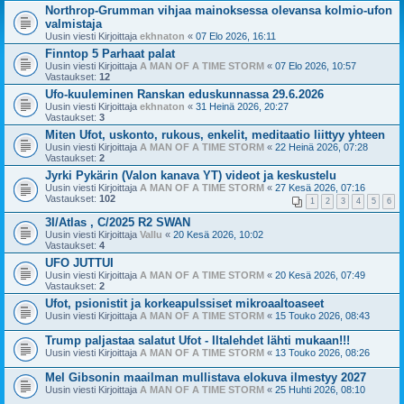
Northrop-Grumman vihjaa mainoksessa olevansa kolmio-ufon
valmistaja
Uusin viesti Kirjoittaja
ekhnaton
«
07 Elo 2026, 16:11
Finntop 5 Parhaat palat
Uusin viesti Kirjoittaja
A MAN OF A TIME STORM
«
07 Elo 2026, 10:57
Vastaukset:
12
Ufo-kuuleminen Ranskan eduskunnassa 29.6.2026
Uusin viesti Kirjoittaja
ekhnaton
«
31 Heinä 2026, 20:27
Vastaukset:
3
Miten Ufot, uskonto, rukous, enkelit, meditaatio liittyy yhteen
Uusin viesti Kirjoittaja
A MAN OF A TIME STORM
«
22 Heinä 2026, 07:28
Vastaukset:
2
Jyrki Pykärin (Valon kanava YT) videot ja keskustelu
Uusin viesti Kirjoittaja
A MAN OF A TIME STORM
«
27 Kesä 2026, 07:16
Vastaukset:
102
1
2
3
4
5
6
3I/Atlas , C/2025 R2 SWAN
Uusin viesti Kirjoittaja
Vallu
«
20 Kesä 2026, 10:02
Vastaukset:
4
UFO JUTTUI
Uusin viesti Kirjoittaja
A MAN OF A TIME STORM
«
20 Kesä 2026, 07:49
Vastaukset:
2
Ufot, psionistit ja korkeapulssiset mikroaaltoaseet
Uusin viesti Kirjoittaja
A MAN OF A TIME STORM
«
15 Touko 2026, 08:43
Trump paljastaa salatut Ufot - Iltalehdet lähti mukaan!!!
Uusin viesti Kirjoittaja
A MAN OF A TIME STORM
«
13 Touko 2026, 08:26
Mel Gibsonin maailman mullistava elokuva ilmestyy 2027
Uusin viesti Kirjoittaja
A MAN OF A TIME STORM
«
25 Huhti 2026, 08:10