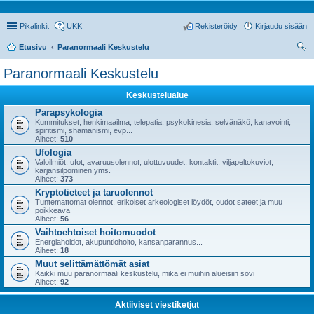
Pikalinkit
UKK
Rekisteröidy
Kirjaudu sisään
Etusivu
Paranormaali Keskustelu
tsi
Paranormaali Keskustelu
Keskustelualue
Parapsykologia
Kummitukset, henkimaailma, telepatia, psykokinesia, selvänäkö, kanavointi,
spiritismi, shamanismi, evp...
Aiheet:
510
Ufologia
Valoilmiöt, ufot, avaruusolennot, ulottuvuudet, kontaktit, viljapeltokuviot,
karjansilpominen yms.
Aiheet:
373
Kryptotieteet ja taruolennot
Tuntemattomat olennot, erikoiset arkeologiset löydöt, oudot sateet ja muu
poikkeava
Aiheet:
56
Vaihtoehtoiset hoitomuodot
Energiahoidot, akupuntiohoito, kansanparannus...
Aiheet:
18
Muut selittämättömät asiat
Kaikki muu paranormaali keskustelu, mikä ei muihin alueisiin sovi
Aiheet:
92
Aktiiviset viestiketjut