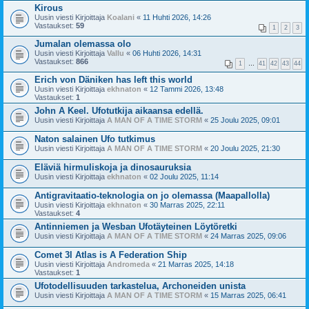
Kirous
Uusin viesti Kirjoittaja
Koalani
«
11 Huhti 2026, 14:26
Vastaukset:
59
1
2
3
Jumalan olemassa olo
Uusin viesti Kirjoittaja
Vallu
«
06 Huhti 2026, 14:31
Vastaukset:
866
1
…
41
42
43
44
Erich von Däniken has left this world
Uusin viesti Kirjoittaja
ekhnaton
«
12 Tammi 2026, 13:48
Vastaukset:
1
John A Keel. Ufotutkija aikaansa edellä.
Uusin viesti Kirjoittaja
A MAN OF A TIME STORM
«
25 Joulu 2025, 09:01
Naton salainen Ufo tutkimus
Uusin viesti Kirjoittaja
A MAN OF A TIME STORM
«
20 Joulu 2025, 21:30
Eläviä hirmuliskoja ja dinosauruksia
Uusin viesti Kirjoittaja
ekhnaton
«
02 Joulu 2025, 11:14
Antigravitaatio-teknologia on jo olemassa (Maapallolla)
Uusin viesti Kirjoittaja
ekhnaton
«
30 Marras 2025, 22:11
Vastaukset:
4
Antinniemen ja Wesban Ufotäyteinen Löytöretki
Uusin viesti Kirjoittaja
A MAN OF A TIME STORM
«
24 Marras 2025, 09:06
Comet 3l Atlas is A Federation Ship
Uusin viesti Kirjoittaja
Andromeda
«
21 Marras 2025, 14:18
Vastaukset:
1
Ufotodellisuuden tarkastelua, Archoneiden unista
Uusin viesti Kirjoittaja
A MAN OF A TIME STORM
«
15 Marras 2025, 06:41