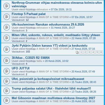
Northrop-Grumman vihjaa mainoksessa olevansa kolmio-ufon
valmistaja
Uusin viesti Kirjoittaja
ekhnaton
«
07 Elo 2026, 16:11
Finntop 5 Parhaat palat
Uusin viesti Kirjoittaja
A MAN OF A TIME STORM
«
07 Elo 2026, 10:57
Vastaukset:
12
Ufo-kuuleminen Ranskan eduskunnassa 29.6.2026
Uusin viesti Kirjoittaja
ekhnaton
«
31 Heinä 2026, 20:27
Vastaukset:
3
Miten Ufot, uskonto, rukous, enkelit, meditaatio liittyy yhteen
Uusin viesti Kirjoittaja
A MAN OF A TIME STORM
«
22 Heinä 2026, 07:28
Vastaukset:
2
Jyrki Pykärin (Valon kanava YT) videot ja keskustelu
Uusin viesti Kirjoittaja
A MAN OF A TIME STORM
«
27 Kesä 2026, 07:16
Vastaukset:
102
1
2
3
4
5
6
3I/Atlas , C/2025 R2 SWAN
Uusin viesti Kirjoittaja
Vallu
«
20 Kesä 2026, 10:02
Vastaukset:
4
UFO JUTTUI
Uusin viesti Kirjoittaja
A MAN OF A TIME STORM
«
20 Kesä 2026, 07:49
Vastaukset:
2
Ufot, psionistit ja korkeapulssiset mikroaaltoaseet
Uusin viesti Kirjoittaja
A MAN OF A TIME STORM
«
15 Touko 2026, 08:43
Trump paljastaa salatut Ufot - Iltalehdet lähti mukaan!!!
Uusin viesti Kirjoittaja
A MAN OF A TIME STORM
«
13 Touko 2026, 08:26
Mel Gibsonin maailman mullistava elokuva ilmestyy 2027
Uusin viesti Kirjoittaja
A MAN OF A TIME STORM
«
25 Huhti 2026, 08:10