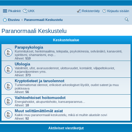
Pikalinkit
UKK
Rekisteröidy
Kirjaudu sisään
Etusivu
Paranormaali Keskustelu
tsi
Paranormaali Keskustelu
Keskustelualue
Parapsykologia
Kummitukset, henkimaailma, telepatia, psykokinesia, selvänäkö, kanavointi,
spiritismi, shamanismi, evp...
Aiheet:
510
Ufologia
Valoilmiöt, ufot, avaruusolennot, ulottuvuudet, kontaktit, viljapeltokuviot,
karjansilpominen yms.
Aiheet:
373
Kryptotieteet ja taruolennot
Tuntemattomat olennot, erikoiset arkeologiset löydöt, oudot sateet ja muu
poikkeava
Aiheet:
56
Vaihtoehtoiset hoitomuodot
Energiahoidot, akupuntiohoito, kansanparannus...
Aiheet:
18
Muut selittämättömät asiat
Kaikki muu paranormaali keskustelu, mikä ei muihin alueisiin sovi
Aiheet:
92
Aktiiviset viestiketjut