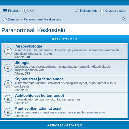
Pikalinkit
UKK
Rekisteröidy
Kirjaudu sisään
Etusivu
Paranormaali Keskustelu
tsi
Paranormaali Keskustelu
Keskustelualue
Parapsykologia
Kummitukset, henkimaailma, telepatia, psykokinesia, selvänäkö, kanavointi,
spiritismi, shamanismi, evp...
Aiheet:
510
Ufologia
Valoilmiöt, ufot, avaruusolennot, ulottuvuudet, kontaktit, viljapeltokuviot,
karjansilpominen yms.
Aiheet:
373
Kryptotieteet ja taruolennot
Tuntemattomat olennot, erikoiset arkeologiset löydöt, oudot sateet ja muu
poikkeava
Aiheet:
56
Vaihtoehtoiset hoitomuodot
Energiahoidot, akupuntiohoito, kansanparannus...
Aiheet:
18
Muut selittämättömät asiat
Kaikki muu paranormaali keskustelu, mikä ei muihin alueisiin sovi
Aiheet:
92
Aktiiviset viestiketjut