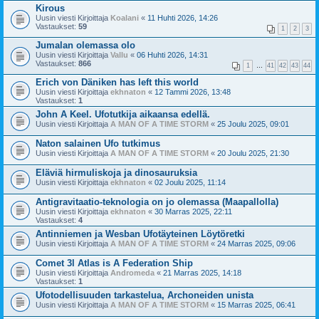
Kirous
Uusin viesti Kirjoittaja
Koalani
«
11 Huhti 2026, 14:26
Vastaukset:
59
1
2
3
Jumalan olemassa olo
Uusin viesti Kirjoittaja
Vallu
«
06 Huhti 2026, 14:31
Vastaukset:
866
1
…
41
42
43
44
Erich von Däniken has left this world
Uusin viesti Kirjoittaja
ekhnaton
«
12 Tammi 2026, 13:48
Vastaukset:
1
John A Keel. Ufotutkija aikaansa edellä.
Uusin viesti Kirjoittaja
A MAN OF A TIME STORM
«
25 Joulu 2025, 09:01
Naton salainen Ufo tutkimus
Uusin viesti Kirjoittaja
A MAN OF A TIME STORM
«
20 Joulu 2025, 21:30
Eläviä hirmuliskoja ja dinosauruksia
Uusin viesti Kirjoittaja
ekhnaton
«
02 Joulu 2025, 11:14
Antigravitaatio-teknologia on jo olemassa (Maapallolla)
Uusin viesti Kirjoittaja
ekhnaton
«
30 Marras 2025, 22:11
Vastaukset:
4
Antinniemen ja Wesban Ufotäyteinen Löytöretki
Uusin viesti Kirjoittaja
A MAN OF A TIME STORM
«
24 Marras 2025, 09:06
Comet 3l Atlas is A Federation Ship
Uusin viesti Kirjoittaja
Andromeda
«
21 Marras 2025, 14:18
Vastaukset:
1
Ufotodellisuuden tarkastelua, Archoneiden unista
Uusin viesti Kirjoittaja
A MAN OF A TIME STORM
«
15 Marras 2025, 06:41