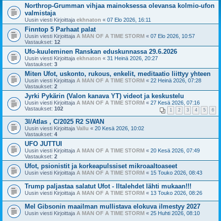
Northrop-Grumman vihjaa mainoksessa olevansa kolmio-ufon
valmistaja
Uusin viesti Kirjoittaja
ekhnaton
«
07 Elo 2026, 16:11
Finntop 5 Parhaat palat
Uusin viesti Kirjoittaja
A MAN OF A TIME STORM
«
07 Elo 2026, 10:57
Vastaukset:
12
Ufo-kuuleminen Ranskan eduskunnassa 29.6.2026
Uusin viesti Kirjoittaja
ekhnaton
«
31 Heinä 2026, 20:27
Vastaukset:
3
Miten Ufot, uskonto, rukous, enkelit, meditaatio liittyy yhteen
Uusin viesti Kirjoittaja
A MAN OF A TIME STORM
«
22 Heinä 2026, 07:28
Vastaukset:
2
Jyrki Pykärin (Valon kanava YT) videot ja keskustelu
Uusin viesti Kirjoittaja
A MAN OF A TIME STORM
«
27 Kesä 2026, 07:16
Vastaukset:
102
1
2
3
4
5
6
3I/Atlas , C/2025 R2 SWAN
Uusin viesti Kirjoittaja
Vallu
«
20 Kesä 2026, 10:02
Vastaukset:
4
UFO JUTTUI
Uusin viesti Kirjoittaja
A MAN OF A TIME STORM
«
20 Kesä 2026, 07:49
Vastaukset:
2
Ufot, psionistit ja korkeapulssiset mikroaaltoaseet
Uusin viesti Kirjoittaja
A MAN OF A TIME STORM
«
15 Touko 2026, 08:43
Trump paljastaa salatut Ufot - Iltalehdet lähti mukaan!!!
Uusin viesti Kirjoittaja
A MAN OF A TIME STORM
«
13 Touko 2026, 08:26
Mel Gibsonin maailman mullistava elokuva ilmestyy 2027
Uusin viesti Kirjoittaja
A MAN OF A TIME STORM
«
25 Huhti 2026, 08:10