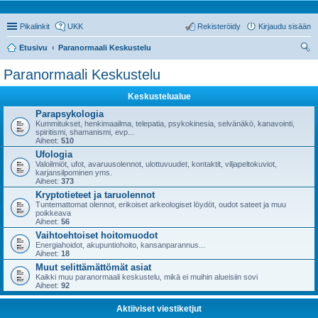
Pikalinkit
UKK
Rekisteröidy
Kirjaudu sisään
Etusivu
Paranormaali Keskustelu
tsi
Paranormaali Keskustelu
Keskustelualue
Parapsykologia
Kummitukset, henkimaailma, telepatia, psykokinesia, selvänäkö, kanavointi,
spiritismi, shamanismi, evp...
Aiheet:
510
Ufologia
Valoilmiöt, ufot, avaruusolennot, ulottuvuudet, kontaktit, viljapeltokuviot,
karjansilpominen yms.
Aiheet:
373
Kryptotieteet ja taruolennot
Tuntemattomat olennot, erikoiset arkeologiset löydöt, oudot sateet ja muu
poikkeava
Aiheet:
56
Vaihtoehtoiset hoitomuodot
Energiahoidot, akupuntiohoito, kansanparannus...
Aiheet:
18
Muut selittämättömät asiat
Kaikki muu paranormaali keskustelu, mikä ei muihin alueisiin sovi
Aiheet:
92
Aktiiviset viestiketjut