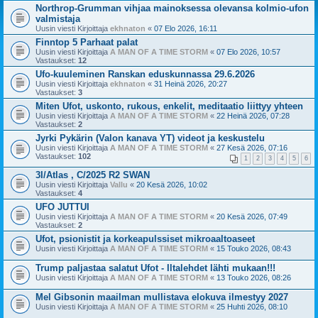
Northrop-Grumman vihjaa mainoksessa olevansa kolmio-ufon
valmistaja
Uusin viesti Kirjoittaja
ekhnaton
«
07 Elo 2026, 16:11
Finntop 5 Parhaat palat
Uusin viesti Kirjoittaja
A MAN OF A TIME STORM
«
07 Elo 2026, 10:57
Vastaukset:
12
Ufo-kuuleminen Ranskan eduskunnassa 29.6.2026
Uusin viesti Kirjoittaja
ekhnaton
«
31 Heinä 2026, 20:27
Vastaukset:
3
Miten Ufot, uskonto, rukous, enkelit, meditaatio liittyy yhteen
Uusin viesti Kirjoittaja
A MAN OF A TIME STORM
«
22 Heinä 2026, 07:28
Vastaukset:
2
Jyrki Pykärin (Valon kanava YT) videot ja keskustelu
Uusin viesti Kirjoittaja
A MAN OF A TIME STORM
«
27 Kesä 2026, 07:16
Vastaukset:
102
1
2
3
4
5
6
3I/Atlas , C/2025 R2 SWAN
Uusin viesti Kirjoittaja
Vallu
«
20 Kesä 2026, 10:02
Vastaukset:
4
UFO JUTTUI
Uusin viesti Kirjoittaja
A MAN OF A TIME STORM
«
20 Kesä 2026, 07:49
Vastaukset:
2
Ufot, psionistit ja korkeapulssiset mikroaaltoaseet
Uusin viesti Kirjoittaja
A MAN OF A TIME STORM
«
15 Touko 2026, 08:43
Trump paljastaa salatut Ufot - Iltalehdet lähti mukaan!!!
Uusin viesti Kirjoittaja
A MAN OF A TIME STORM
«
13 Touko 2026, 08:26
Mel Gibsonin maailman mullistava elokuva ilmestyy 2027
Uusin viesti Kirjoittaja
A MAN OF A TIME STORM
«
25 Huhti 2026, 08:10