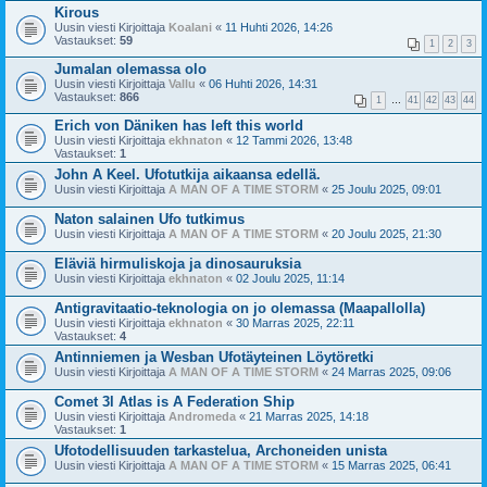
Kirous
Uusin viesti Kirjoittaja
Koalani
«
11 Huhti 2026, 14:26
Vastaukset:
59
1
2
3
Jumalan olemassa olo
Uusin viesti Kirjoittaja
Vallu
«
06 Huhti 2026, 14:31
Vastaukset:
866
1
…
41
42
43
44
Erich von Däniken has left this world
Uusin viesti Kirjoittaja
ekhnaton
«
12 Tammi 2026, 13:48
Vastaukset:
1
John A Keel. Ufotutkija aikaansa edellä.
Uusin viesti Kirjoittaja
A MAN OF A TIME STORM
«
25 Joulu 2025, 09:01
Naton salainen Ufo tutkimus
Uusin viesti Kirjoittaja
A MAN OF A TIME STORM
«
20 Joulu 2025, 21:30
Eläviä hirmuliskoja ja dinosauruksia
Uusin viesti Kirjoittaja
ekhnaton
«
02 Joulu 2025, 11:14
Antigravitaatio-teknologia on jo olemassa (Maapallolla)
Uusin viesti Kirjoittaja
ekhnaton
«
30 Marras 2025, 22:11
Vastaukset:
4
Antinniemen ja Wesban Ufotäyteinen Löytöretki
Uusin viesti Kirjoittaja
A MAN OF A TIME STORM
«
24 Marras 2025, 09:06
Comet 3l Atlas is A Federation Ship
Uusin viesti Kirjoittaja
Andromeda
«
21 Marras 2025, 14:18
Vastaukset:
1
Ufotodellisuuden tarkastelua, Archoneiden unista
Uusin viesti Kirjoittaja
A MAN OF A TIME STORM
«
15 Marras 2025, 06:41