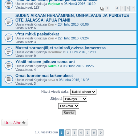
Uusin viesti Kirjoittaja
Varjotar
«
03 Heinä 2016, 16:19
Vastaukset:
127
1
…
4
5
6
7
SUDEN AIKAAN HERÄÄMINEN, UNIHALVAUS JA PURISTUS
OTE JALASSA! APUA PIAN!!
Uusin viesti Kirjoittaja
Zon
«
23 Huhti 2016, 00:06
Vastaukset:
6
v*ttu mitkä paskaforkat
Uusin viesti Kirjoittaja
Zon
«
22 Huhti 2016, 09:24
Vastaukset:
3
Mustat sormenjäljet seinissä,ovissa,komerossa...
Uusin viesti Kirjoittaja
Deadline
«
06 Huhti 2016, 12:11
Vastaukset:
9
Yöstä toiseen jatkuva sama uni
Uusin viesti Kirjoittaja
Karri97
«
03 Huhti 2016, 19:25
Vastaukset:
4
Omat tuoreimmat kokemukset
Uusin viesti Kirjoittaja
aava
«
03 Loka 2015, 16:03
Vastaukset:
3
Näytä viestit ajalta:
Järjestä
Uusi Aihe
136 viestiketjua
1
2
3
4
5
6