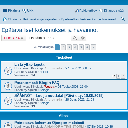
Pikalinkit
UKK
Rekisteröidy
Kirjaudu sisään
Etusivu
Kokemuksia ja tarjontaa
Epätavalliset kokemukset ja havainnot
tsi
Epätavalliset kokemukset ja havainnot
Uusi Aihe
136 viestiketjua
1
2
3
4
5
6
Tiedotteet
Lista ylläpitäjistä
Uusin viesti Kirjoittaja
Andromeda
«
27 Elo 2021, 08:57
Lähetetty Sijainti:
Ufologia
Vastaukset:
24
1
2
Paranormaali Blogin FAQ
Uusin viesti Kirjoittaja
Wespa
«
06 Touko 2008, 21:00
Lähetetty Sijainti:
Ufologia
SÄÄNNÖT - Lue ja noudata! [Päivitetty: 19.08.2018]
Uusin viesti Kirjoittaja
Andromeda
«
29 Syys 2022, 21:53
Lähetetty Sijainti:
Ufologia
Vastaukset:
13
Aiheet
Painostava kokemus Ojangon metsissä
Uusin viesti Kirjoittaja
A MAN OF A TIME STORM
«
07 Elo 2026, 10:39