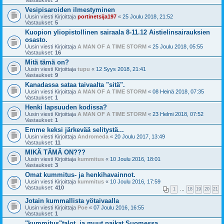
Vastaukset:
3
Vesipisaroiden ilmestyminen
Uusin viesti Kirjoittaja
portinetsija197
«
25 Joulu 2018, 21:52
Vastaukset:
5
Kuopion yliopistollinen sairaala 8-11.12 Aistielinsairauksien
osasto.
Uusin viesti Kirjoittaja
A MAN OF A TIME STORM
«
25 Joulu 2018, 05:55
Vastaukset:
16
Mitä tämä on?
Uusin viesti Kirjoittaja
tupu
«
12 Syys 2018, 21:41
Vastaukset:
9
Kanadassa sataa taivaalta "sitä".
Uusin viesti Kirjoittaja
A MAN OF A TIME STORM
«
08 Heinä 2018, 07:35
Vastaukset:
1
Henki lapsuuden kodissa?
Uusin viesti Kirjoittaja
A MAN OF A TIME STORM
«
23 Helmi 2018, 07:52
Vastaukset:
1
Emme keksi järkevää selitystä...
Uusin viesti Kirjoittaja
Andromeda
«
20 Joulu 2017, 13:49
Vastaukset:
11
MIKÄ TÄMÄ ON???
Uusin viesti Kirjoittaja
kummitus
«
10 Joulu 2016, 18:01
Vastaukset:
3
Omat kummitus- ja henkihavainnot.
Uusin viesti Kirjoittaja
kummitus
«
10 Joulu 2016, 17:59
Vastaukset:
410
1
…
18
19
20
21
Jotain kummallista yötaivaalla
Uusin viesti Kirjoittaja
Poe
«
07 Joulu 2016, 16:55
Vastaukset:
1
"kummitus"talot, ja muut paikat Suomessa