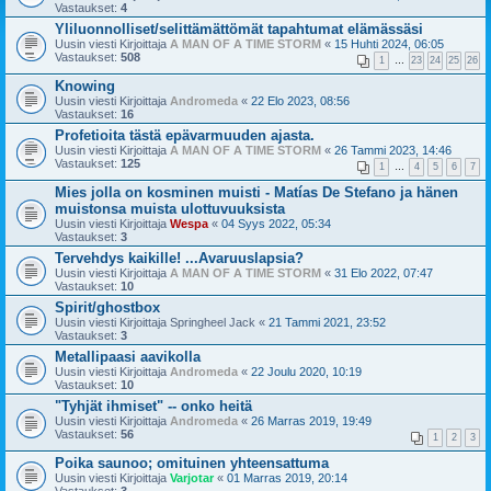
Vastaukset:
4
Yliluonnolliset/selittämättömät tapahtumat elämässäsi
Uusin viesti Kirjoittaja
A MAN OF A TIME STORM
«
15 Huhti 2024, 06:05
Vastaukset:
508
1
…
23
24
25
26
Knowing
Uusin viesti Kirjoittaja
Andromeda
«
22 Elo 2023, 08:56
Vastaukset:
16
Profetioita tästä epävarmuuden ajasta.
Uusin viesti Kirjoittaja
A MAN OF A TIME STORM
«
26 Tammi 2023, 14:46
Vastaukset:
125
1
…
4
5
6
7
Mies jolla on kosminen muisti - Matías De Stefano ja hänen
muistonsa muista ulottuvuuksista
Uusin viesti Kirjoittaja
Wespa
«
04 Syys 2022, 05:34
Vastaukset:
3
Tervehdys kaikille! ...Avaruuslapsia?
Uusin viesti Kirjoittaja
A MAN OF A TIME STORM
«
31 Elo 2022, 07:47
Vastaukset:
10
Spirit/ghostbox
Uusin viesti Kirjoittaja
Springheel Jack
«
21 Tammi 2021, 23:52
Vastaukset:
3
Metallipaasi aavikolla
Uusin viesti Kirjoittaja
Andromeda
«
22 Joulu 2020, 10:19
Vastaukset:
10
"Tyhjät ihmiset" -- onko heitä
Uusin viesti Kirjoittaja
Andromeda
«
26 Marras 2019, 19:49
Vastaukset:
56
1
2
3
Poika saunoo; omituinen yhteensattuma
Uusin viesti Kirjoittaja
Varjotar
«
01 Marras 2019, 20:14