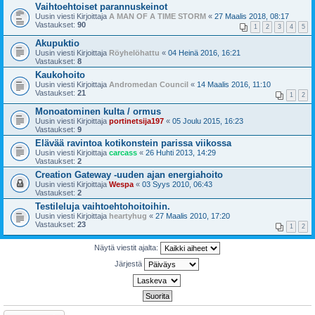
Vaihtoehtoiset parannuskeinot
Uusin viesti Kirjoittaja
A MAN OF A TIME STORM
«
27 Maalis 2018, 08:17
Vastaukset:
90
1
2
3
4
5
Akupuktio
Uusin viesti Kirjoittaja
Röyhelöhattu
«
04 Heinä 2016, 16:21
Vastaukset:
8
Kaukohoito
Uusin viesti Kirjoittaja
Andromedan Council
«
14 Maalis 2016, 11:10
Vastaukset:
21
1
2
Monoatominen kulta / ormus
Uusin viesti Kirjoittaja
portinetsija197
«
05 Joulu 2015, 16:23
Vastaukset:
9
Elävää ravintoa kotikonstein parissa viikossa
Uusin viesti Kirjoittaja
carcass
«
26 Huhti 2013, 14:29
Vastaukset:
2
Creation Gateway -uuden ajan energiahoito
Uusin viesti Kirjoittaja
Wespa
«
03 Syys 2010, 06:43
Vastaukset:
2
Testileluja vaihtoehtohoitoihin.
Uusin viesti Kirjoittaja
heartyhug
«
27 Maalis 2010, 17:20
Vastaukset:
23
1
2
Näytä viestit ajalta:
Järjestä