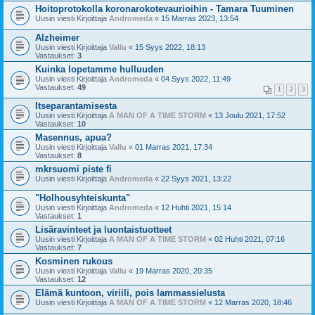
Hoitoprotokolla koronarokotevaurioihin - Tamara Tuuminen
Uusin viesti Kirjoittaja
Andromeda
«
15 Marras 2023, 13:54
Alzheimer
Uusin viesti Kirjoittaja
Vallu
«
15 Syys 2022, 18:13
Vastaukset:
3
Kuinka lopetamme hulluuden
Uusin viesti Kirjoittaja
Andromeda
«
04 Syys 2022, 11:49
Vastaukset:
49
1
2
3
Itseparantamisesta
Uusin viesti Kirjoittaja
A MAN OF A TIME STORM
«
13 Joulu 2021, 17:52
Vastaukset:
10
Masennus, apua?
Uusin viesti Kirjoittaja
Vallu
«
01 Marras 2021, 17:34
Vastaukset:
8
mkrsuomi piste fi
Uusin viesti Kirjoittaja
Andromeda
«
22 Syys 2021, 13:22
"Holhousyhteiskunta"
Uusin viesti Kirjoittaja
Andromeda
«
12 Huhti 2021, 15:14
Vastaukset:
1
Lisäravinteet ja luontaistuotteet
Uusin viesti Kirjoittaja
A MAN OF A TIME STORM
«
02 Huhti 2021, 07:16
Vastaukset:
7
Kosminen rukous
Uusin viesti Kirjoittaja
Vallu
«
19 Marras 2020, 20:35
Vastaukset:
12
Elämä kuntoon, viriili, pois lammassielusta
Uusin viesti Kirjoittaja
A MAN OF A TIME STORM
«
12 Marras 2020, 18:46