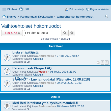
Pikalinkit
UKK
Rekisteröidy
Kirjaudu sisään
Etusivu
Paranormaali Keskustelu
Vaihtoehtoiset hoitomuodot
tsi
Vaihtoehtoiset hoitomuodot
Uusi Aihe
18 viestiketjua • Sivu
1
/
1
Tiedotteet
Lista ylläpitäjistä
Uusin viesti Kirjoittaja
Andromeda
«
27 Elo 2021, 08:57
Lähetetty Sijainti:
Ufologia
Vastaukset:
24
1
2
Paranormaali Blogin FAQ
Uusin viesti Kirjoittaja
Wespa
«
06 Touko 2008, 21:00
Lähetetty Sijainti:
Ufologia
SÄÄNNÖT - Lue ja noudata! [Päivitetty: 19.08.2018]
Uusin viesti Kirjoittaja
Andromeda
«
29 Syys 2022, 21:53
Lähetetty Sijainti:
Ufologia
Vastaukset:
13
Aiheet
Med Bed laitteistot yms. fysiovoimamieli.fi
Uusin viesti Kirjoittaja
Andromeda
«
20 Marras 2023, 20:26
Vastaukset:
3