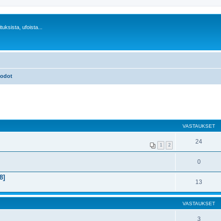
uksista, ufoista...
uodot
VASTAUKSET
24
1
2
0
8]
13
VASTAUKSET
3