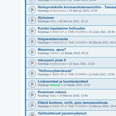
Kirjoittaja
Andromeda
» 22 Touko 2023, 08:46
Hoitoprotokolla koronarokotevaurioihin - Tama
Kirjoittaja
Andromeda
» 15 Marras 2023, 13:54
Alzheimer
Kirjoittaja
Vallu
» 06 Marras 2021, 15:13
Kuinka lopetamme hulluuden
Kirjoittaja
A MAN OF A TIME STORM
» 14 Joulu 2021, 09:49
Itseparantamisesta
Kirjoittaja
A MAN OF A TIME STORM
» 26 Marras 2021, 08:1
Masennus, apua?
Kirjoittaja
Tähkä
» 11 Maalis 2018, 00:16
mkrsuomi piste fi
Kirjoittaja
Andromeda
» 22 Syys 2021, 13:22
"Holhousyhteiskunta"
Kirjoittaja
A MAN OF A TIME STORM
» 12 Huhti 2021, 13:58
Lisäravinteet ja luontaistuotteet
Kirjoittaja
Varjotar
» 10 Maalis 2019, 13:57
Kosminen rukous
Kirjoittaja
Vallu
» 14 Marras 2020, 13:40
Elämä kuntoon, viriili, pois lammassielusta
Kirjoittaja
A MAN OF A TIME STORM
» 12 Marras 2020, 18:4
Vaihtoehtoiset parannuskeinot