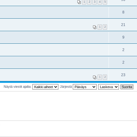
1
2
3
4
5
8
21
1
2
9
2
2
23
1
2
Näytä viestit ajalta:
Järjestä