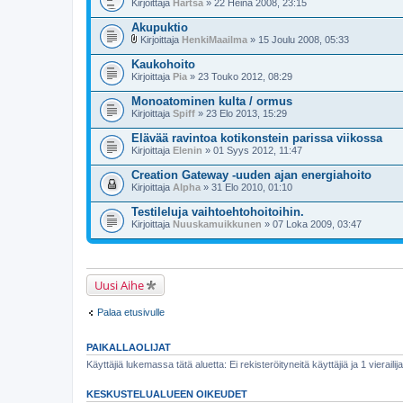
Kirjoittaja
Hartsa
» 22 Heinä 2008, 23:15
Akupuktio
Kirjoittaja
HenkiMaailma
» 15 Joulu 2008, 05:33
l
i
Kaukohoito
i
Kirjoittaja
Pia
» 23 Touko 2012, 08:29
t
t
Monoatominen kulta / ormus
e
Kirjoittaja
e
Spiff
» 23 Elo 2013, 15:29
t
Elävää ravintoa kotikonstein parissa viikossa
Kirjoittaja
Elenin
» 01 Syys 2012, 11:47
Creation Gateway -uuden ajan energiahoito
Kirjoittaja
Alpha
» 31 Elo 2010, 01:10
Testileluja vaihtoehtohoitoihin.
Kirjoittaja
Nuuskamuikkunen
» 07 Loka 2009, 03:47
Uusi Aihe
Palaa etusivulle
PAIKALLAOLIJAT
Käyttäjiä lukemassa tätä aluetta: Ei rekisteröityneitä käyttäjiä ja 1 vierailija
KESKUSTELUALUEEN OIKEUDET