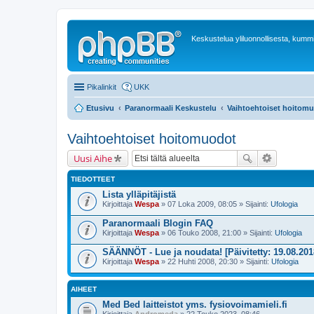
Keskustelua yliluonnollisesta, kummit
Pikalinkit
UKK
Etusivu
Paranormaali Keskustelu
Vaihtoehtoiset hoitom
Vaihtoehtoiset hoitomuodot
Uusi Aihe
TIEDOTTEET
Lista ylläpitäjistä
Kirjoittaja
Wespa
» 07 Loka 2009, 08:05 » Sijainti:
Ufologia
Paranormaali Blogin FAQ
Kirjoittaja
Wespa
» 06 Touko 2008, 21:00 » Sijainti:
Ufologia
SÄÄNNÖT - Lue ja noudata! [Päivitetty: 19.08.201
Kirjoittaja
Wespa
» 22 Huhti 2008, 20:30 » Sijainti:
Ufologia
AIHEET
Med Bed laitteistot yms. fysiovoimamieli.fi