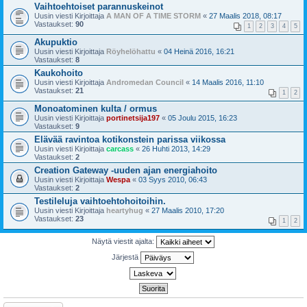
Vaihtoehtoiset parannuskeinot
Uusin viesti Kirjoittaja
A MAN OF A TIME STORM
«
27 Maalis 2018, 08:17
Vastaukset:
90
1
2
3
4
5
Akupuktio
Uusin viesti Kirjoittaja
Röyhelöhattu
«
04 Heinä 2016, 16:21
Vastaukset:
8
Kaukohoito
Uusin viesti Kirjoittaja
Andromedan Council
«
14 Maalis 2016, 11:10
Vastaukset:
21
1
2
Monoatominen kulta / ormus
Uusin viesti Kirjoittaja
portinetsija197
«
05 Joulu 2015, 16:23
Vastaukset:
9
Elävää ravintoa kotikonstein parissa viikossa
Uusin viesti Kirjoittaja
carcass
«
26 Huhti 2013, 14:29
Vastaukset:
2
Creation Gateway -uuden ajan energiahoito
Uusin viesti Kirjoittaja
Wespa
«
03 Syys 2010, 06:43
Vastaukset:
2
Testileluja vaihtoehtohoitoihin.
Uusin viesti Kirjoittaja
heartyhug
«
27 Maalis 2010, 17:20
Vastaukset:
23
1
2
Näytä viestit ajalta:
Järjestä