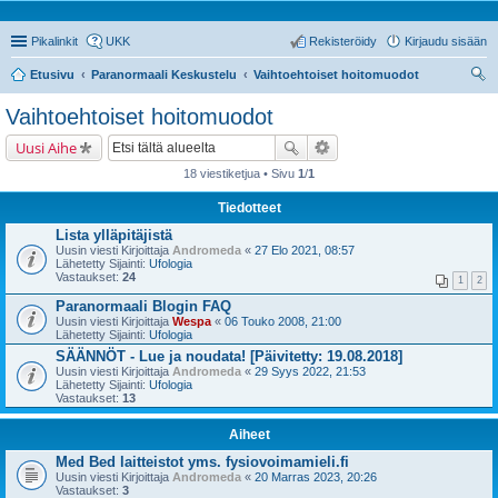
Pikalinkit
UKK
Rekisteröidy
Kirjaudu sisään
Etusivu
Paranormaali Keskustelu
Vaihtoehtoiset hoitomuodot
tsi
Vaihtoehtoiset hoitomuodot
Uusi Aihe
18 viestiketjua • Sivu
1
/
1
Tiedotteet
Lista ylläpitäjistä
Uusin viesti Kirjoittaja
Andromeda
«
27 Elo 2021, 08:57
Lähetetty Sijainti:
Ufologia
Vastaukset:
24
1
2
Paranormaali Blogin FAQ
Uusin viesti Kirjoittaja
Wespa
«
06 Touko 2008, 21:00
Lähetetty Sijainti:
Ufologia
SÄÄNNÖT - Lue ja noudata! [Päivitetty: 19.08.2018]
Uusin viesti Kirjoittaja
Andromeda
«
29 Syys 2022, 21:53
Lähetetty Sijainti:
Ufologia
Vastaukset:
13
Aiheet
Med Bed laitteistot yms. fysiovoimamieli.fi
Uusin viesti Kirjoittaja
Andromeda
«
20 Marras 2023, 20:26
Vastaukset:
3