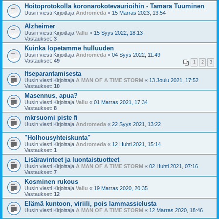
Hoitoprotokolla koronarokotevaurioihin - Tamara Tuuminen
Uusin viesti Kirjoittaja
Andromeda
«
15 Marras 2023, 13:54
Alzheimer
Uusin viesti Kirjoittaja
Vallu
«
15 Syys 2022, 18:13
Vastaukset:
3
Kuinka lopetamme hulluuden
Uusin viesti Kirjoittaja
Andromeda
«
04 Syys 2022, 11:49
Vastaukset:
49
1
2
3
Itseparantamisesta
Uusin viesti Kirjoittaja
A MAN OF A TIME STORM
«
13 Joulu 2021, 17:52
Vastaukset:
10
Masennus, apua?
Uusin viesti Kirjoittaja
Vallu
«
01 Marras 2021, 17:34
Vastaukset:
8
mkrsuomi piste fi
Uusin viesti Kirjoittaja
Andromeda
«
22 Syys 2021, 13:22
"Holhousyhteiskunta"
Uusin viesti Kirjoittaja
Andromeda
«
12 Huhti 2021, 15:14
Vastaukset:
1
Lisäravinteet ja luontaistuotteet
Uusin viesti Kirjoittaja
A MAN OF A TIME STORM
«
02 Huhti 2021, 07:16
Vastaukset:
7
Kosminen rukous
Uusin viesti Kirjoittaja
Vallu
«
19 Marras 2020, 20:35
Vastaukset:
12
Elämä kuntoon, viriili, pois lammassielusta
Uusin viesti Kirjoittaja
A MAN OF A TIME STORM
«
12 Marras 2020, 18:46