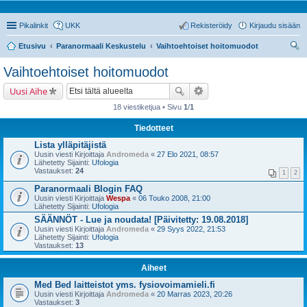
Pikalinkit
UKK
Rekisteröidy
Kirjaudu sisään
Etusivu
Paranormaali Keskustelu
Vaihtoehtoiset hoitomuodot
tsi
Vaihtoehtoiset hoitomuodot
Uusi Aihe
18 viestiketjua • Sivu
1
/
1
Tiedotteet
Lista ylläpitäjistä
Uusin viesti Kirjoittaja
Andromeda
«
27 Elo 2021, 08:57
Lähetetty Sijainti:
Ufologia
Vastaukset:
24
1
2
Paranormaali Blogin FAQ
Uusin viesti Kirjoittaja
Wespa
«
06 Touko 2008, 21:00
Lähetetty Sijainti:
Ufologia
SÄÄNNÖT - Lue ja noudata! [Päivitetty: 19.08.2018]
Uusin viesti Kirjoittaja
Andromeda
«
29 Syys 2022, 21:53
Lähetetty Sijainti:
Ufologia
Vastaukset:
13
Aiheet
Med Bed laitteistot yms. fysiovoimamieli.fi
Uusin viesti Kirjoittaja
Andromeda
«
20 Marras 2023, 20:26
Vastaukset:
3