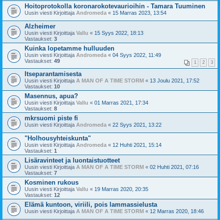
Hoitoprotokolla koronarokotevaurioihin - Tamara Tuuminen
Uusin viesti Kirjoittaja
Andromeda
«
15 Marras 2023, 13:54
Alzheimer
Uusin viesti Kirjoittaja
Vallu
«
15 Syys 2022, 18:13
Vastaukset:
3
Kuinka lopetamme hulluuden
Uusin viesti Kirjoittaja
Andromeda
«
04 Syys 2022, 11:49
Vastaukset:
49
1
2
3
Itseparantamisesta
Uusin viesti Kirjoittaja
A MAN OF A TIME STORM
«
13 Joulu 2021, 17:52
Vastaukset:
10
Masennus, apua?
Uusin viesti Kirjoittaja
Vallu
«
01 Marras 2021, 17:34
Vastaukset:
8
mkrsuomi piste fi
Uusin viesti Kirjoittaja
Andromeda
«
22 Syys 2021, 13:22
"Holhousyhteiskunta"
Uusin viesti Kirjoittaja
Andromeda
«
12 Huhti 2021, 15:14
Vastaukset:
1
Lisäravinteet ja luontaistuotteet
Uusin viesti Kirjoittaja
A MAN OF A TIME STORM
«
02 Huhti 2021, 07:16
Vastaukset:
7
Kosminen rukous
Uusin viesti Kirjoittaja
Vallu
«
19 Marras 2020, 20:35
Vastaukset:
12
Elämä kuntoon, viriili, pois lammassielusta
Uusin viesti Kirjoittaja
A MAN OF A TIME STORM
«
12 Marras 2020, 18:46