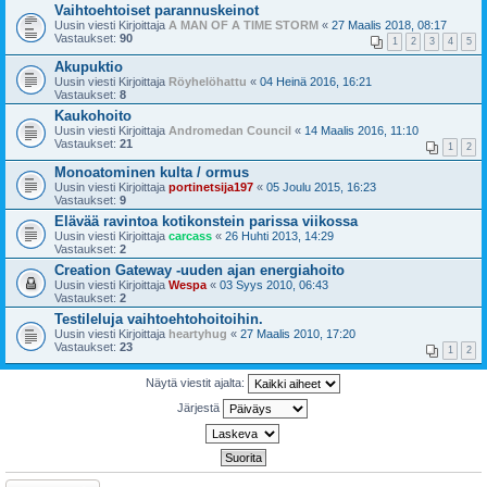
Vaihtoehtoiset parannuskeinot
Uusin viesti Kirjoittaja
A MAN OF A TIME STORM
«
27 Maalis 2018, 08:17
Vastaukset:
90
1
2
3
4
5
Akupuktio
Uusin viesti Kirjoittaja
Röyhelöhattu
«
04 Heinä 2016, 16:21
Vastaukset:
8
Kaukohoito
Uusin viesti Kirjoittaja
Andromedan Council
«
14 Maalis 2016, 11:10
Vastaukset:
21
1
2
Monoatominen kulta / ormus
Uusin viesti Kirjoittaja
portinetsija197
«
05 Joulu 2015, 16:23
Vastaukset:
9
Elävää ravintoa kotikonstein parissa viikossa
Uusin viesti Kirjoittaja
carcass
«
26 Huhti 2013, 14:29
Vastaukset:
2
Creation Gateway -uuden ajan energiahoito
Uusin viesti Kirjoittaja
Wespa
«
03 Syys 2010, 06:43
Vastaukset:
2
Testileluja vaihtoehtohoitoihin.
Uusin viesti Kirjoittaja
heartyhug
«
27 Maalis 2010, 17:20
Vastaukset:
23
1
2
Näytä viestit ajalta:
Järjestä