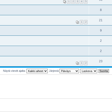
1
2
3
4
5
8
21
1
2
9
2
2
23
1
2
Näytä viestit ajalta:
Järjestä