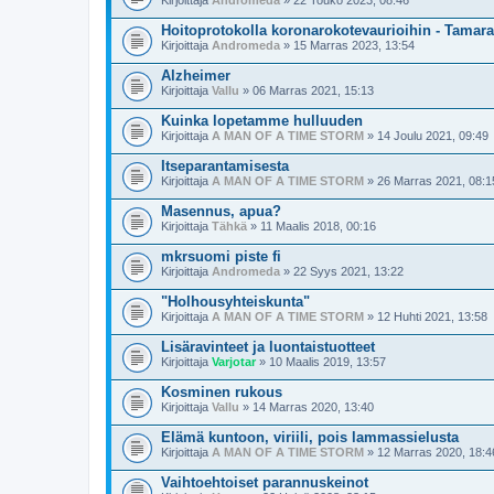
Kirjoittaja
Andromeda
» 22 Touko 2023, 08:46
Hoitoprotokolla koronarokotevaurioihin - Tama
Kirjoittaja
Andromeda
» 15 Marras 2023, 13:54
Alzheimer
Kirjoittaja
Vallu
» 06 Marras 2021, 15:13
Kuinka lopetamme hulluuden
Kirjoittaja
A MAN OF A TIME STORM
» 14 Joulu 2021, 09:49
Itseparantamisesta
Kirjoittaja
A MAN OF A TIME STORM
» 26 Marras 2021, 08:1
Masennus, apua?
Kirjoittaja
Tähkä
» 11 Maalis 2018, 00:16
mkrsuomi piste fi
Kirjoittaja
Andromeda
» 22 Syys 2021, 13:22
"Holhousyhteiskunta"
Kirjoittaja
A MAN OF A TIME STORM
» 12 Huhti 2021, 13:58
Lisäravinteet ja luontaistuotteet
Kirjoittaja
Varjotar
» 10 Maalis 2019, 13:57
Kosminen rukous
Kirjoittaja
Vallu
» 14 Marras 2020, 13:40
Elämä kuntoon, viriili, pois lammassielusta
Kirjoittaja
A MAN OF A TIME STORM
» 12 Marras 2020, 18:4
Vaihtoehtoiset parannuskeinot