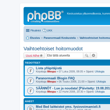
Keskustelua yliluonnollisesta, kummit
Pikalinkit
UKK
Etusivu
Paranormaali Keskustelu
Vaihtoehtoiset hoitom
Vaihtoehtoiset hoitomuodot
Uusi Aihe
TIEDOTTEET
Lista ylläpitäjistä
Kirjoittaja
Wespa
» 07 Loka 2009, 08:05 » Sijainti:
Ufologia
Paranormaali Blogin FAQ
Kirjoittaja
Wespa
» 06 Touko 2008, 21:00 » Sijainti:
Ufologia
SÄÄNNÖT - Lue ja noudata! [Päivitetty: 19.08.201
Kirjoittaja
Wespa
» 22 Huhti 2008, 20:30 » Sijainti:
Ufologia
AIHEET
Med Bed laitteistot yms. fysiovoimamieli.fi