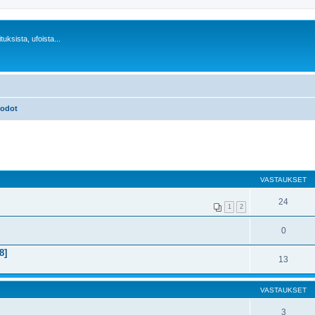
uksista, ufoista...
uodot
VASTAUKSET
24
1
2
0
8]
13
VASTAUKSET
3