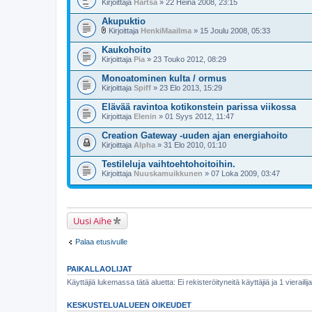
Kirjoittaja
Hartsa
» 22 Heinä 2008, 23:15
Akupuktio
Kirjoittaja
HenkiMaailma
» 15 Joulu 2008, 05:33
l
i
Kaukohoito
i
Kirjoittaja
Pia
» 23 Touko 2012, 08:29
t
t
Monoatominen kulta / ormus
e
Kirjoittaja
e
Spiff
» 23 Elo 2013, 15:29
t
Elävää ravintoa kotikonstein parissa viikossa
Kirjoittaja
Elenin
» 01 Syys 2012, 11:47
Creation Gateway -uuden ajan energiahoito
Kirjoittaja
Alpha
» 31 Elo 2010, 01:10
Testileluja vaihtoehtohoitoihin.
Kirjoittaja
Nuuskamuikkunen
» 07 Loka 2009, 03:47
Uusi Aihe
Palaa etusivulle
PAIKALLAOLIJAT
Käyttäjiä lukemassa tätä aluetta: Ei rekisteröityneitä käyttäjiä ja 1 vierailija
KESKUSTELUALUEEN OIKEUDET