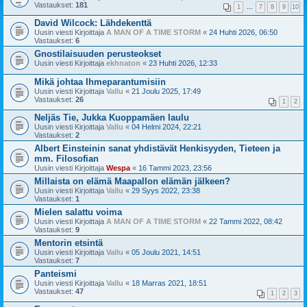
Vastaukset:
181
1
…
7
8
9
10
David Wilcock: Lähdekenttä
Uusin viesti Kirjoittaja
A MAN OF A TIME STORM
«
24 Huhti 2026, 06:50
Vastaukset:
6
Gnostilaisuuden perusteokset
Uusin viesti Kirjoittaja
ekhnaton
«
23 Huhti 2026, 12:33
Mikä johtaa Ihmeparantumisiin
Uusin viesti Kirjoittaja
Vallu
«
21 Joulu 2025, 17:49
Vastaukset:
26
1
2
Neljäs Tie, Jukka Kuoppamäen laulu
Uusin viesti Kirjoittaja
Vallu
«
04 Helmi 2024, 22:21
Vastaukset:
2
Albert Einsteinin sanat yhdistävät Henkisyyden, Tieteen ja
mm. Filosofian
Uusin viesti Kirjoittaja
Wespa
«
16 Tammi 2023, 23:56
Millaista on elämä Maapallon elämän jälkeen?
Uusin viesti Kirjoittaja
Vallu
«
29 Syys 2022, 23:38
Vastaukset:
1
Mielen salattu voima
Uusin viesti Kirjoittaja
A MAN OF A TIME STORM
«
22 Tammi 2022, 08:42
Vastaukset:
9
Mentorin etsintä
Uusin viesti Kirjoittaja
Vallu
«
05 Joulu 2021, 14:51
Vastaukset:
7
Panteismi
Uusin viesti Kirjoittaja
Vallu
«
18 Marras 2021, 18:51
Vastaukset:
47
1
2
3