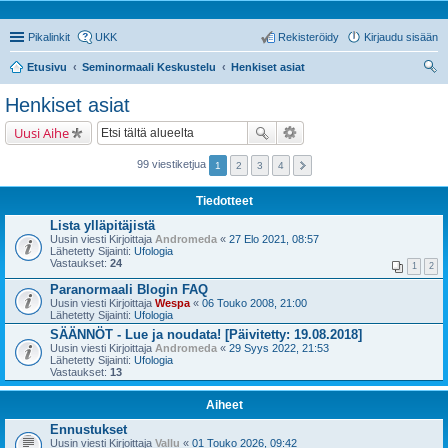
Pikalinkit
UKK
Rekisteröidy
Kirjaudu sisään
Etusivu
Seminormaali Keskustelu
Henkiset asiat
tsi
Henkiset asiat
Uusi Aihe
99 viestiketjua
1
2
3
4
Tiedotteet
Lista ylläpitäjistä
Uusin viesti Kirjoittaja
Andromeda
«
27 Elo 2021, 08:57
Lähetetty Sijainti:
Ufologia
Vastaukset:
24
1
2
Paranormaali Blogin FAQ
Uusin viesti Kirjoittaja
Wespa
«
06 Touko 2008, 21:00
Lähetetty Sijainti:
Ufologia
SÄÄNNÖT - Lue ja noudata! [Päivitetty: 19.08.2018]
Uusin viesti Kirjoittaja
Andromeda
«
29 Syys 2022, 21:53
Lähetetty Sijainti:
Ufologia
Vastaukset:
13
Aiheet
Ennustukset
Uusin viesti Kirjoittaja
Vallu
«
01 Touko 2026, 09:42