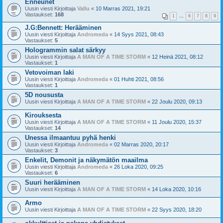
Enneunet
Uusin viesti Kirjoittaja
Vallu
«
10 Marras 2021, 19:21
Vastaukset:
168
1
…
6
7
8
9
J.G:Bennett: Herääminen
Uusin viesti Kirjoittaja
Andromeda
«
14 Syys 2021, 08:43
Vastaukset:
5
Hologrammin salat särkyy
Uusin viesti Kirjoittaja
A MAN OF A TIME STORM
«
12 Heinä 2021, 08:12
Vastaukset:
1
Vetovoiman laki
Uusin viesti Kirjoittaja
Andromeda
«
01 Huhti 2021, 08:56
Vastaukset:
1
5D noususta
Uusin viesti Kirjoittaja
A MAN OF A TIME STORM
«
22 Joulu 2020, 09:13
Kirouksesta
Uusin viesti Kirjoittaja
A MAN OF A TIME STORM
«
11 Joulu 2020, 15:37
Vastaukset:
14
Unessa ilmaantuu pyhä henki
Uusin viesti Kirjoittaja
Andromeda
«
02 Marras 2020, 20:17
Vastaukset:
3
Enkelit, Demonit ja näkymätön maailma
Uusin viesti Kirjoittaja
Andromeda
«
26 Loka 2020, 09:25
Vastaukset:
6
Suuri herääminen
Uusin viesti Kirjoittaja
A MAN OF A TIME STORM
«
14 Loka 2020, 10:16
Armo
Uusin viesti Kirjoittaja
A MAN OF A TIME STORM
«
22 Syys 2020, 18:20