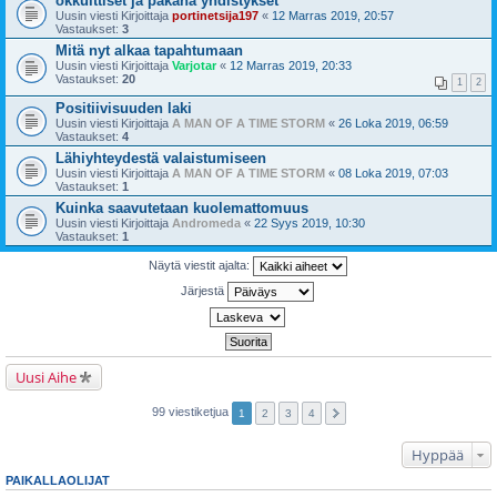
okkulttiset ja pakana yhdistykset
Uusin viesti Kirjoittaja
portinetsija197
«
12 Marras 2019, 20:57
Vastaukset:
3
Mitä nyt alkaa tapahtumaan
Uusin viesti Kirjoittaja
Varjotar
«
12 Marras 2019, 20:33
Vastaukset:
20
1
2
Positiivisuuden laki
Uusin viesti Kirjoittaja
A MAN OF A TIME STORM
«
26 Loka 2019, 06:59
Vastaukset:
4
Lähiyhteydestä valaistumiseen
Uusin viesti Kirjoittaja
A MAN OF A TIME STORM
«
08 Loka 2019, 07:03
Vastaukset:
1
Kuinka saavutetaan kuolemattomuus
Uusin viesti Kirjoittaja
Andromeda
«
22 Syys 2019, 10:30
Vastaukset:
1
Näytä viestit ajalta:
Järjestä
Uusi Aihe
99 viestiketjua
1
2
3
4
Hyppää
PAIKALLAOLIJAT