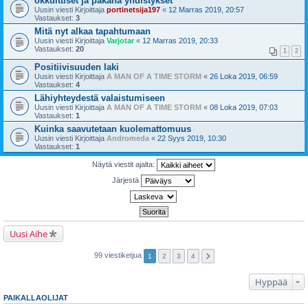
okkulttiset ja pakana yhdistykset
Uusin viesti Kirjoittaja
portinetsija197
«
12 Marras 2019, 20:57
Vastaukset:
3
Mitä nyt alkaa tapahtumaan
Uusin viesti Kirjoittaja
Varjotar
«
12 Marras 2019, 20:33
Vastaukset:
20
1
2
Positiivisuuden laki
Uusin viesti Kirjoittaja
A MAN OF A TIME STORM
«
26 Loka 2019, 06:59
Vastaukset:
4
Lähiyhteydestä valaistumiseen
Uusin viesti Kirjoittaja
A MAN OF A TIME STORM
«
08 Loka 2019, 07:03
Vastaukset:
1
Kuinka saavutetaan kuolemattomuus
Uusin viesti Kirjoittaja
Andromeda
«
22 Syys 2019, 10:30
Vastaukset:
1
Näytä viestit ajalta:
Järjestä
Uusi Aihe
99 viestiketjua
1
2
3
4
Hyppää
PAIKALLAOLIJAT