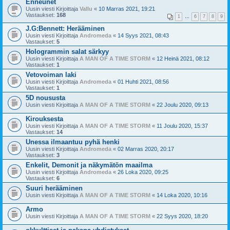
Enneunet
Uusin viesti Kirjoittaja
Vallu
«
10 Marras 2021, 19:21
Vastaukset:
168
1
…
6
7
8
9
J.G:Bennett: Herääminen
Uusin viesti Kirjoittaja
Andromeda
«
14 Syys 2021, 08:43
Vastaukset:
5
Hologrammin salat särkyy
Uusin viesti Kirjoittaja
A MAN OF A TIME STORM
«
12 Heinä 2021, 08:12
Vastaukset:
1
Vetovoiman laki
Uusin viesti Kirjoittaja
Andromeda
«
01 Huhti 2021, 08:56
Vastaukset:
1
5D noususta
Uusin viesti Kirjoittaja
A MAN OF A TIME STORM
«
22 Joulu 2020, 09:13
Kirouksesta
Uusin viesti Kirjoittaja
A MAN OF A TIME STORM
«
11 Joulu 2020, 15:37
Vastaukset:
14
Unessa ilmaantuu pyhä henki
Uusin viesti Kirjoittaja
Andromeda
«
02 Marras 2020, 20:17
Vastaukset:
3
Enkelit, Demonit ja näkymätön maailma
Uusin viesti Kirjoittaja
Andromeda
«
26 Loka 2020, 09:25
Vastaukset:
6
Suuri herääminen
Uusin viesti Kirjoittaja
A MAN OF A TIME STORM
«
14 Loka 2020, 10:16
Armo
Uusin viesti Kirjoittaja
A MAN OF A TIME STORM
«
22 Syys 2020, 18:20