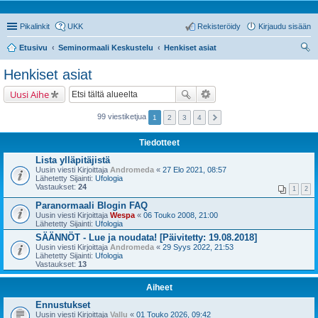
Pikalinkit
UKK
Rekisteröidy
Kirjaudu sisään
Etusivu
Seminormaali Keskustelu
Henkiset asiat
tsi
Henkiset asiat
Uusi Aihe
99 viestiketjua
1
2
3
4
Tiedotteet
Lista ylläpitäjistä
Uusin viesti Kirjoittaja
Andromeda
«
27 Elo 2021, 08:57
Lähetetty Sijainti:
Ufologia
Vastaukset:
24
1
2
Paranormaali Blogin FAQ
Uusin viesti Kirjoittaja
Wespa
«
06 Touko 2008, 21:00
Lähetetty Sijainti:
Ufologia
SÄÄNNÖT - Lue ja noudata! [Päivitetty: 19.08.2018]
Uusin viesti Kirjoittaja
Andromeda
«
29 Syys 2022, 21:53
Lähetetty Sijainti:
Ufologia
Vastaukset:
13
Aiheet
Ennustukset
Uusin viesti Kirjoittaja
Vallu
«
01 Touko 2026, 09:42