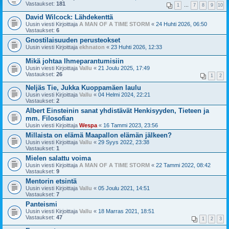
Vastaukset:
181
1
…
7
8
9
10
David Wilcock: Lähdekenttä
Uusin viesti Kirjoittaja
A MAN OF A TIME STORM
«
24 Huhti 2026, 06:50
Vastaukset:
6
Gnostilaisuuden perusteokset
Uusin viesti Kirjoittaja
ekhnaton
«
23 Huhti 2026, 12:33
Mikä johtaa Ihmeparantumisiin
Uusin viesti Kirjoittaja
Vallu
«
21 Joulu 2025, 17:49
Vastaukset:
26
1
2
Neljäs Tie, Jukka Kuoppamäen laulu
Uusin viesti Kirjoittaja
Vallu
«
04 Helmi 2024, 22:21
Vastaukset:
2
Albert Einsteinin sanat yhdistävät Henkisyyden, Tieteen ja
mm. Filosofian
Uusin viesti Kirjoittaja
Wespa
«
16 Tammi 2023, 23:56
Millaista on elämä Maapallon elämän jälkeen?
Uusin viesti Kirjoittaja
Vallu
«
29 Syys 2022, 23:38
Vastaukset:
1
Mielen salattu voima
Uusin viesti Kirjoittaja
A MAN OF A TIME STORM
«
22 Tammi 2022, 08:42
Vastaukset:
9
Mentorin etsintä
Uusin viesti Kirjoittaja
Vallu
«
05 Joulu 2021, 14:51
Vastaukset:
7
Panteismi
Uusin viesti Kirjoittaja
Vallu
«
18 Marras 2021, 18:51
Vastaukset:
47
1
2
3