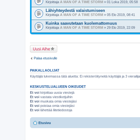
Kirjoittaja
A MAN OF A TIME STORM
» 01 Loka 2019, 05:58
Lähiyhteydestä valaistumiseen
Kirjoittaja
A MAN OF A TIME STORM
» 05 Elo 2019, 08:41
Kuinka saavutetaan kuolemattomuus
Kirjoittaja
A MAN OF A TIME STORM
» 29 Elo 2019, 22:09
Uusi Aihe
Palaa etusivulle
PAIKALLAOLIJAT
Käyttäjiä lukemassa tätä aluetta: Ei rekisteröityneitä käyttäjiä ja 3 vierailij
KESKUSTELUALUEEN OIKEUDET
Et voi
kirjoittaa uusia viestejä
Et voi
vastata viestiketjuihin
Et voi
muokata omia viestejäsi
Et voi
poistaa omia viestejäsi
Et voi
lähettää liitetiedostoja
Etusivu