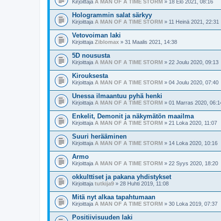
Kirjoittaja
A MAN OF A TIME STORM
» 18 Elo 2021, 08:16
Hologrammin salat särkyy
Kirjoittaja
A MAN OF A TIME STORM
» 11 Heinä 2021, 22:31
Vetovoiman laki
Kirjoittaja
Ziblomax
» 31 Maalis 2021, 14:38
5D noususta
Kirjoittaja
A MAN OF A TIME STORM
» 22 Joulu 2020, 09:13
Kirouksesta
Kirjoittaja
A MAN OF A TIME STORM
» 04 Joulu 2020, 07:40
Unessa ilmaantuu pyhä henki
Kirjoittaja
A MAN OF A TIME STORM
» 01 Marras 2020, 06:1
Enkelit, Demonit ja näkymätön maailma
Kirjoittaja
A MAN OF A TIME STORM
» 21 Loka 2020, 11:07
Suuri herääminen
Kirjoittaja
A MAN OF A TIME STORM
» 14 Loka 2020, 10:16
Armo
Kirjoittaja
A MAN OF A TIME STORM
» 22 Syys 2020, 18:20
okkulttiset ja pakana yhdistykset
Kirjoittaja
tutkija9
» 28 Huhti 2019, 11:08
Mitä nyt alkaa tapahtumaan
Kirjoittaja
A MAN OF A TIME STORM
» 30 Loka 2019, 07:37
Positiivisuuden laki