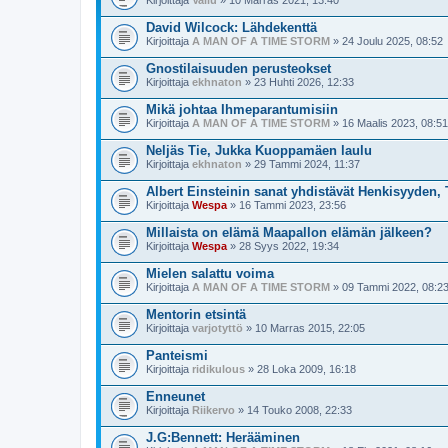
Kirjoittaja
Vallu
» 10 Marras 2021, 13:40
David Wilcock: Lähdekenttä
Kirjoittaja
A MAN OF A TIME STORM
» 24 Joulu 2025, 08:52
Gnostilaisuuden perusteokset
Kirjoittaja
ekhnaton
» 23 Huhti 2026, 12:33
Mikä johtaa Ihmeparantumisiin
Kirjoittaja
A MAN OF A TIME STORM
» 16 Maalis 2023, 08:51
Neljäs Tie, Jukka Kuoppamäen laulu
Kirjoittaja
ekhnaton
» 29 Tammi 2024, 11:37
Albert Einsteinin sanat yhdistävät Henkisyyden, 
Kirjoittaja
Wespa
» 16 Tammi 2023, 23:56
Millaista on elämä Maapallon elämän jälkeen?
Kirjoittaja
Wespa
» 28 Syys 2022, 19:34
Mielen salattu voima
Kirjoittaja
A MAN OF A TIME STORM
» 09 Tammi 2022, 08:2
Mentorin etsintä
Kirjoittaja
varjotyttö
» 10 Marras 2015, 22:05
Panteismi
Kirjoittaja
ridikulous
» 28 Loka 2009, 16:18
Enneunet
Kirjoittaja
Riikervo
» 14 Touko 2008, 22:33
J.G:Bennett: Herääminen