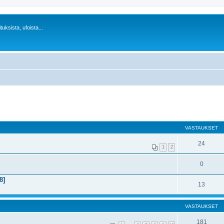
uksista, ufoista...
VASTAUKSET
24
1
2
0
8]
13
VASTAUKSET
181