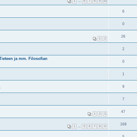
1
…
6
7
8
9
10
6
0
26
1
2
2
Tieteen ja mm. Filosofian
0
1
9
3
7
47
1
2
3
168
1
…
5
6
7
8
9
5