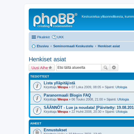
Keskustelua yliluonnollisesta, kummit
Pikalinkit
UKK
Etusivu
Seminormaali Keskustelu
Henkiset asiat
Henkiset asiat
Uusi Aihe
TIEDOTTEET
Lista ylläpitäjistä
Kirjoittaja
Wespa
» 07 Loka 2009, 08:05 » Sijainti:
Ufologia
Paranormaali Blogin FAQ
Kirjoittaja
Wespa
» 06 Touko 2008, 21:00 » Sijainti:
Ufologia
SÄÄNNÖT - Lue ja noudata! [Päivitetty: 19.08.201
Kirjoittaja
Wespa
» 22 Huhti 2008, 20:30 » Sijainti:
Ufologia
AIHEET
Ennustukset