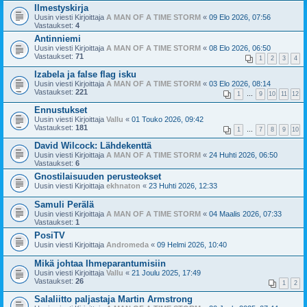
Ilmestyskirja
Uusin viesti Kirjoittaja
A MAN OF A TIME STORM
«
09 Elo 2026, 07:56
Vastaukset:
4
Antinniemi
Uusin viesti Kirjoittaja
A MAN OF A TIME STORM
«
08 Elo 2026, 06:50
Vastaukset:
71
1
2
3
4
Izabela ja false flag isku
Uusin viesti Kirjoittaja
A MAN OF A TIME STORM
«
03 Elo 2026, 08:14
Vastaukset:
221
1
…
9
10
11
12
Ennustukset
Uusin viesti Kirjoittaja
Vallu
«
01 Touko 2026, 09:42
Vastaukset:
181
1
…
7
8
9
10
David Wilcock: Lähdekenttä
Uusin viesti Kirjoittaja
A MAN OF A TIME STORM
«
24 Huhti 2026, 06:50
Vastaukset:
6
Gnostilaisuuden perusteokset
Uusin viesti Kirjoittaja
ekhnaton
«
23 Huhti 2026, 12:33
Samuli Perälä
Uusin viesti Kirjoittaja
A MAN OF A TIME STORM
«
04 Maalis 2026, 07:33
Vastaukset:
1
PosiTV
Uusin viesti Kirjoittaja
Andromeda
«
09 Helmi 2026, 10:40
Mikä johtaa Ihmeparantumisiin
Uusin viesti Kirjoittaja
Vallu
«
21 Joulu 2025, 17:49
Vastaukset:
26
1
2
Salaliitto paljastaja Martin Armstrong