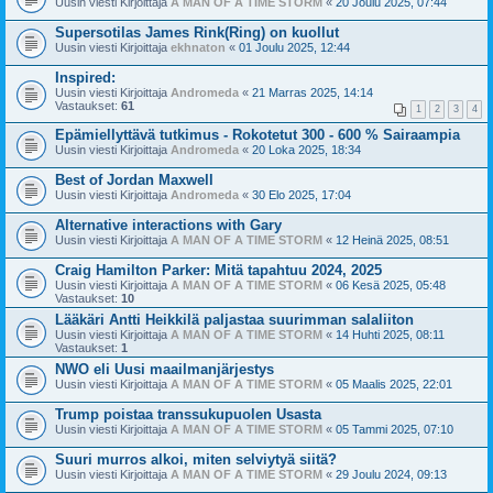
Uusin viesti Kirjoittaja
A MAN OF A TIME STORM
«
20 Joulu 2025, 07:44
Supersotilas James Rink(Ring) on kuollut
Uusin viesti Kirjoittaja
ekhnaton
«
01 Joulu 2025, 12:44
Inspired:
Uusin viesti Kirjoittaja
Andromeda
«
21 Marras 2025, 14:14
Vastaukset:
61
1
2
3
4
Epämiellyttävä tutkimus - Rokotetut 300 - 600 % Sairaampia
Uusin viesti Kirjoittaja
Andromeda
«
20 Loka 2025, 18:34
Best of Jordan Maxwell
Uusin viesti Kirjoittaja
Andromeda
«
30 Elo 2025, 17:04
Alternative interactions with Gary
Uusin viesti Kirjoittaja
A MAN OF A TIME STORM
«
12 Heinä 2025, 08:51
Craig Hamilton Parker: Mitä tapahtuu 2024, 2025
Uusin viesti Kirjoittaja
A MAN OF A TIME STORM
«
06 Kesä 2025, 05:48
Vastaukset:
10
Lääkäri Antti Heikkilä paljastaa suurimman salaliiton
Uusin viesti Kirjoittaja
A MAN OF A TIME STORM
«
14 Huhti 2025, 08:11
Vastaukset:
1
NWO eli Uusi maailmanjärjestys
Uusin viesti Kirjoittaja
A MAN OF A TIME STORM
«
05 Maalis 2025, 22:01
Trump poistaa transsukupuolen Usasta
Uusin viesti Kirjoittaja
A MAN OF A TIME STORM
«
05 Tammi 2025, 07:10
Suuri murros alkoi, miten selviytyä siitä?
Uusin viesti Kirjoittaja
A MAN OF A TIME STORM
«
29 Joulu 2024, 09:13