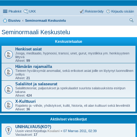
Pikalinkit
UKK
Rekisteröidy
Kirjaudu sisään
Etusivu
Seminormaali Keskustelu
tsi
Seminormaali Keskustelu
Keskustelualue
Henkiset asiat
Jooga, meditaatio, hypnoosi, transsi, unet, gurut, mystiikka ym. henkisyyteen
liittyvä
Aiheet:
99
Hämärän rajamailla
Tieteen hyväksymät anomaliat, sekä erikoiset asiat joille on löytynyt luonnollinen
selitys
Aiheet:
21
Salaliitot ja salaseurat
Salaliittoteoriat, paljastukset ja spekulaatiot suurista salaisuuksista esiripun
takana
Aiheet:
424
X-Kulttuuri
Rajatieto ja -viihde, yhdistykset, kultit, historia, eli alan kulttuuri sekä lieveilmiöt
Aiheet:
36
Aktiiviset viestiketjut
UNIHALVAUS(KO?)
Uusin viesti Kirjoittaja
Koalani
«
07 Marras 2011, 02:39
Vastaukset:
17