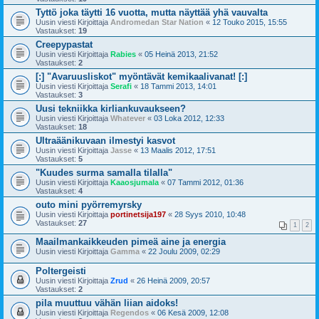
Tyttö joka täytti 16 vuotta, mutta näyttää yhä vauvalta
Uusin viesti Kirjoittaja
Andromedan Star Nation
«
12 Touko 2015, 15:55
Vastaukset:
19
Creepypastat
Uusin viesti Kirjoittaja
Rabies
«
05 Heinä 2013, 21:52
Vastaukset:
2
[:] "Avaruusliskot" myöntävät kemikaalivanat! [:]
Uusin viesti Kirjoittaja
Serafi
«
18 Tammi 2013, 14:01
Vastaukset:
3
Uusi tekniikka kirliankuvaukseen?
Uusin viesti Kirjoittaja
Whatever
«
03 Loka 2012, 12:33
Vastaukset:
18
Ultraäänikuvaan ilmestyi kasvot
Uusin viesti Kirjoittaja
Jasse
«
13 Maalis 2012, 17:51
Vastaukset:
5
"Kuudes surma samalla tilalla"
Uusin viesti Kirjoittaja
Kaaosjumala
«
07 Tammi 2012, 01:36
Vastaukset:
4
outo mini pyörremyrsky
Uusin viesti Kirjoittaja
portinetsija197
«
28 Syys 2010, 10:48
Vastaukset:
27
1
2
Maailmankaikkeuden pimeä aine ja energia
Uusin viesti Kirjoittaja
Gamma
«
22 Joulu 2009, 02:29
Poltergeisti
Uusin viesti Kirjoittaja
Zrud
«
26 Heinä 2009, 20:57
Vastaukset:
2
pila muuttuu vähän liian aidoks!
Uusin viesti Kirjoittaja
Regendos
«
06 Kesä 2009, 12:08