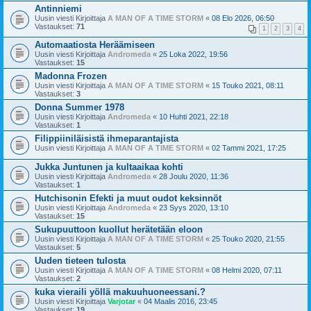
Antinniemi
Uusin viesti Kirjoittaja
A MAN OF A TIME STORM
«
08 Elo 2026, 06:50
Vastaukset:
71
1
2
3
4
Automaatiosta Heräämiseen
Uusin viesti Kirjoittaja
Andromeda
«
25 Loka 2022, 19:56
Vastaukset:
15
Madonna Frozen
Uusin viesti Kirjoittaja
A MAN OF A TIME STORM
«
15 Touko 2021, 08:11
Vastaukset:
3
Donna Summer 1978
Uusin viesti Kirjoittaja
Andromeda
«
10 Huhti 2021, 22:18
Vastaukset:
1
Filippiiniläisistä ihmeparantajista
Uusin viesti Kirjoittaja
A MAN OF A TIME STORM
«
02 Tammi 2021, 17:25
Jukka Juntunen ja kultaaikaa kohti
Uusin viesti Kirjoittaja
Andromeda
«
28 Joulu 2020, 11:36
Vastaukset:
1
Hutchisonin Efekti ja muut oudot keksinnöt
Uusin viesti Kirjoittaja
Andromeda
«
23 Syys 2020, 13:10
Vastaukset:
15
Sukupuuttoon kuollut herätetään eloon
Uusin viesti Kirjoittaja
A MAN OF A TIME STORM
«
25 Touko 2020, 21:55
Vastaukset:
5
Uuden tieteen tulosta
Uusin viesti Kirjoittaja
A MAN OF A TIME STORM
«
08 Helmi 2020, 07:11
Vastaukset:
2
kuka vieraili yöllä makuuhuoneessani.?
Uusin viesti Kirjoittaja
Varjotar
«
04 Maalis 2016, 23:45
Vastaukset:
19