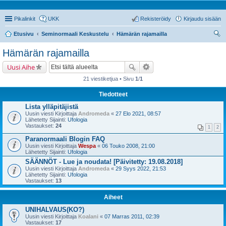
Pikalinkit
UKK
Rekisteröidy
Kirjaudu sisään
Etusivu
Seminormaali Keskustelu
Hämärän rajamailla
tsi
Hämärän rajamailla
Uusi Aihe
21 viestiketjua • Sivu
1
/
1
Tiedotteet
Lista ylläpitäjistä
Uusin viesti Kirjoittaja
Andromeda
«
27 Elo 2021, 08:57
Lähetetty Sijainti:
Ufologia
Vastaukset:
24
1
2
Paranormaali Blogin FAQ
Uusin viesti Kirjoittaja
Wespa
«
06 Touko 2008, 21:00
Lähetetty Sijainti:
Ufologia
SÄÄNNÖT - Lue ja noudata! [Päivitetty: 19.08.2018]
Uusin viesti Kirjoittaja
Andromeda
«
29 Syys 2022, 21:53
Lähetetty Sijainti:
Ufologia
Vastaukset:
13
Aiheet
UNIHALVAUS(KO?)
Uusin viesti Kirjoittaja
Koalani
«
07 Marras 2011, 02:39
Vastaukset:
17