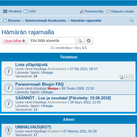
Pikalinkit
UKK
Rekisteröidy
Kirjaudu sisään
Etusivu
Seminormaali Keskustelu
Hämärän rajamailla
tsi
Hämärän rajamailla
Uusi Aihe
21 viestiketjua • Sivu
1
/
1
Tiedotteet
Lista ylläpitäjistä
Uusin viesti Kirjoittaja
Andromeda
«
27 Elo 2021, 08:57
Lähetetty Sijainti:
Ufologia
Vastaukset:
24
1
2
Paranormaali Blogin FAQ
Uusin viesti Kirjoittaja
Wespa
«
06 Touko 2008, 21:00
Lähetetty Sijainti:
Ufologia
SÄÄNNÖT - Lue ja noudata! [Päivitetty: 19.08.2018]
Uusin viesti Kirjoittaja
Andromeda
«
29 Syys 2022, 21:53
Lähetetty Sijainti:
Ufologia
Vastaukset:
13
Aiheet
UNIHALVAUS(KO?)
Uusin viesti Kirjoittaja
Koalani
«
07 Marras 2011, 02:39
Vastaukset:
17