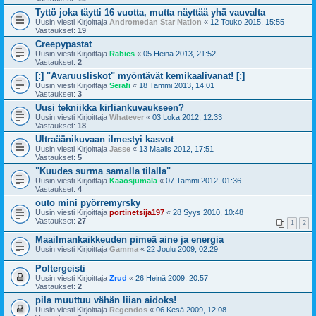
Tyttö joka täytti 16 vuotta, mutta näyttää yhä vauvalta
Uusin viesti Kirjoittaja
Andromedan Star Nation
«
12 Touko 2015, 15:55
Vastaukset:
19
Creepypastat
Uusin viesti Kirjoittaja
Rabies
«
05 Heinä 2013, 21:52
Vastaukset:
2
[:] "Avaruusliskot" myöntävät kemikaalivanat! [:]
Uusin viesti Kirjoittaja
Serafi
«
18 Tammi 2013, 14:01
Vastaukset:
3
Uusi tekniikka kirliankuvaukseen?
Uusin viesti Kirjoittaja
Whatever
«
03 Loka 2012, 12:33
Vastaukset:
18
Ultraäänikuvaan ilmestyi kasvot
Uusin viesti Kirjoittaja
Jasse
«
13 Maalis 2012, 17:51
Vastaukset:
5
"Kuudes surma samalla tilalla"
Uusin viesti Kirjoittaja
Kaaosjumala
«
07 Tammi 2012, 01:36
Vastaukset:
4
outo mini pyörremyrsky
Uusin viesti Kirjoittaja
portinetsija197
«
28 Syys 2010, 10:48
Vastaukset:
27
1
2
Maailmankaikkeuden pimeä aine ja energia
Uusin viesti Kirjoittaja
Gamma
«
22 Joulu 2009, 02:29
Poltergeisti
Uusin viesti Kirjoittaja
Zrud
«
26 Heinä 2009, 20:57
Vastaukset:
2
pila muuttuu vähän liian aidoks!
Uusin viesti Kirjoittaja
Regendos
«
06 Kesä 2009, 12:08