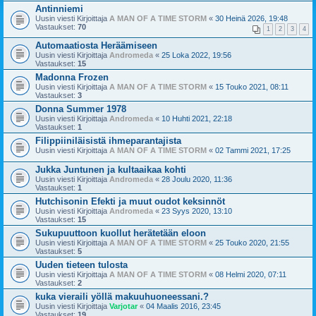
Antinniemi
Uusin viesti Kirjoittaja
A MAN OF A TIME STORM
«
30 Heinä 2026, 19:48
Vastaukset:
70
1
2
3
4
Automaatiosta Heräämiseen
Uusin viesti Kirjoittaja
Andromeda
«
25 Loka 2022, 19:56
Vastaukset:
15
Madonna Frozen
Uusin viesti Kirjoittaja
A MAN OF A TIME STORM
«
15 Touko 2021, 08:11
Vastaukset:
3
Donna Summer 1978
Uusin viesti Kirjoittaja
Andromeda
«
10 Huhti 2021, 22:18
Vastaukset:
1
Filippiiniläisistä ihmeparantajista
Uusin viesti Kirjoittaja
A MAN OF A TIME STORM
«
02 Tammi 2021, 17:25
Jukka Juntunen ja kultaaikaa kohti
Uusin viesti Kirjoittaja
Andromeda
«
28 Joulu 2020, 11:36
Vastaukset:
1
Hutchisonin Efekti ja muut oudot keksinnöt
Uusin viesti Kirjoittaja
Andromeda
«
23 Syys 2020, 13:10
Vastaukset:
15
Sukupuuttoon kuollut herätetään eloon
Uusin viesti Kirjoittaja
A MAN OF A TIME STORM
«
25 Touko 2020, 21:55
Vastaukset:
5
Uuden tieteen tulosta
Uusin viesti Kirjoittaja
A MAN OF A TIME STORM
«
08 Helmi 2020, 07:11
Vastaukset:
2
kuka vieraili yöllä makuuhuoneessani.?
Uusin viesti Kirjoittaja
Varjotar
«
04 Maalis 2016, 23:45
Vastaukset:
19