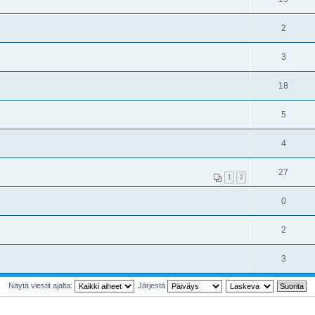
2
3
18
5
4
27
1
2
0
2
3
Näytä viestit ajalta:
Järjestä