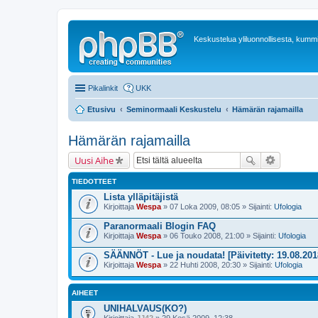
Keskustelua yliluonnollisesta, kummit
Pikalinkit
UKK
Etusivu
Seminormaali Keskustelu
Hämärän rajamailla
Hämärän rajamailla
Uusi Aihe
TIEDOTTEET
Lista ylläpitäjistä
Kirjoittaja
Wespa
» 07 Loka 2009, 08:05 » Sijainti:
Ufologia
Paranormaali Blogin FAQ
Kirjoittaja
Wespa
» 06 Touko 2008, 21:00 » Sijainti:
Ufologia
SÄÄNNÖT - Lue ja noudata! [Päivitetty: 19.08.201
Kirjoittaja
Wespa
» 22 Huhti 2008, 20:30 » Sijainti:
Ufologia
AIHEET
UNIHALVAUS(KO?)