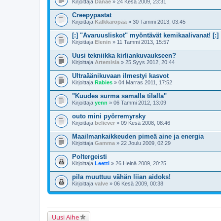
Kirjoittaja
Danae
» 24 Kesä 2009, 23:31
Creepypastat
Kirjoittaja
Kalkkaropää
» 30 Tammi 2013, 03:45
[:] "Avaruusliskot" myöntävät kemikaalivanat! [:]
Kirjoittaja
Elenin
» 11 Tammi 2013, 15:57
Uusi tekniikka kirliankuvaukseen?
Kirjoittaja
Artemisia
» 25 Syys 2012, 20:44
Ultraäänikuvaan ilmestyi kasvot
Kirjoittaja
Rabies
» 04 Marras 2011, 17:52
"Kuudes surma samalla tilalla"
Kirjoittaja
yenn
» 06 Tammi 2012, 13:09
outo mini pyörremyrsky
Kirjoittaja
believer
» 09 Kesä 2008, 08:46
Maailmankaikkeuden pimeä aine ja energia
Kirjoittaja
Gamma
» 22 Joulu 2009, 02:29
Poltergeisti
Kirjoittaja
Leetti
» 26 Heinä 2009, 20:25
pila muuttuu vähän liian aidoks!
Kirjoittaja
valve
» 06 Kesä 2009, 00:38
Uusi Aihe