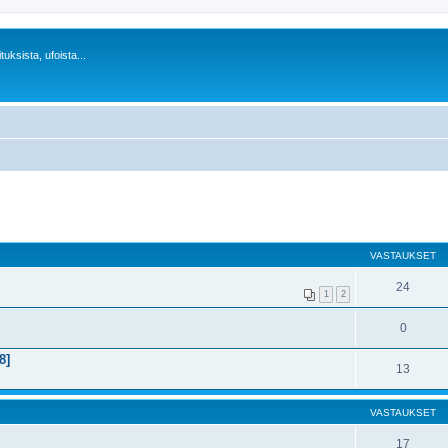
uksista, ufoista...
VASTAUKSET
24
1
2
0
8]
13
VASTAUKSET
17