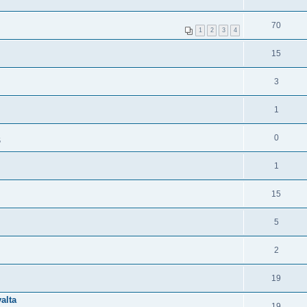
70
1
2
3
4
15
3
1
0
5
1
15
5
2
19
valta
19