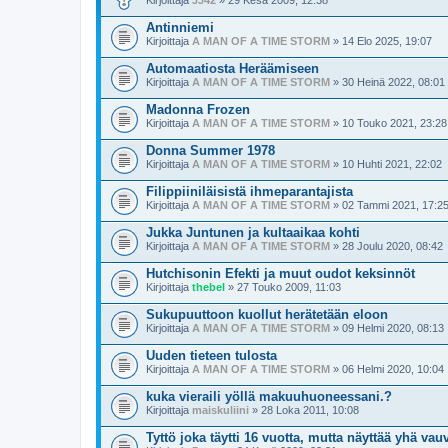
Kirjoittaja
JJ42
» 29 Kesä 2009, 12:38
Antinniemi
Kirjoittaja
A MAN OF A TIME STORM
» 14 Elo 2025, 19:07
Automaatiosta Heräämiseen
Kirjoittaja
A MAN OF A TIME STORM
» 30 Heinä 2022, 08:01
Madonna Frozen
Kirjoittaja
A MAN OF A TIME STORM
» 10 Touko 2021, 23:28
Donna Summer 1978
Kirjoittaja
A MAN OF A TIME STORM
» 10 Huhti 2021, 22:02
Filippiiniläisistä ihmeparantajista
Kirjoittaja
A MAN OF A TIME STORM
» 02 Tammi 2021, 17:2
Jukka Juntunen ja kultaaikaa kohti
Kirjoittaja
A MAN OF A TIME STORM
» 28 Joulu 2020, 08:42
Hutchisonin Efekti ja muut oudot keksinnöt
Kirjoittaja
thebel
» 27 Touko 2009, 11:03
Sukupuuttoon kuollut herätetään eloon
Kirjoittaja
A MAN OF A TIME STORM
» 09 Helmi 2020, 08:13
Uuden tieteen tulosta
Kirjoittaja
A MAN OF A TIME STORM
» 06 Helmi 2020, 10:04
kuka vieraili yöllä makuuhuoneessani.?
Kirjoittaja
maiskuliini
» 28 Loka 2011, 10:08
Tyttö joka täytti 16 vuotta, mutta näyttää yhä vau