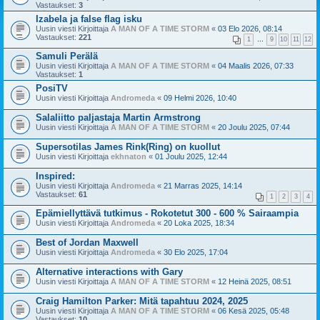
Vastaukset:
3
Izabela ja false flag isku
Uusin viesti Kirjoittaja
A MAN OF A TIME STORM
«
03 Elo 2026, 08:14
Vastaukset:
221
1
…
9
10
11
12
Samuli Perälä
Uusin viesti Kirjoittaja
A MAN OF A TIME STORM
«
04 Maalis 2026, 07:33
Vastaukset:
1
PosiTV
Uusin viesti Kirjoittaja
Andromeda
«
09 Helmi 2026, 10:40
Salaliitto paljastaja Martin Armstrong
Uusin viesti Kirjoittaja
A MAN OF A TIME STORM
«
20 Joulu 2025, 07:44
Supersotilas James Rink(Ring) on kuollut
Uusin viesti Kirjoittaja
ekhnaton
«
01 Joulu 2025, 12:44
Inspired:
Uusin viesti Kirjoittaja
Andromeda
«
21 Marras 2025, 14:14
Vastaukset:
61
1
2
3
4
Epämiellyttävä tutkimus - Rokotetut 300 - 600 % Sairaampia
Uusin viesti Kirjoittaja
Andromeda
«
20 Loka 2025, 18:34
Best of Jordan Maxwell
Uusin viesti Kirjoittaja
Andromeda
«
30 Elo 2025, 17:04
Alternative interactions with Gary
Uusin viesti Kirjoittaja
A MAN OF A TIME STORM
«
12 Heinä 2025, 08:51
Craig Hamilton Parker: Mitä tapahtuu 2024, 2025
Uusin viesti Kirjoittaja
A MAN OF A TIME STORM
«
06 Kesä 2025, 05:48
Vastaukset:
10