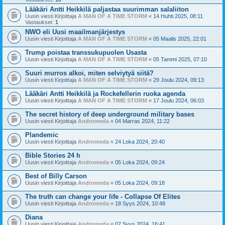
Lääkäri Antti Heikkilä paljastaa suurimman salaliiton
Uusin viesti Kirjoittaja
A MAN OF A TIME STORM
«
14 Huhti 2025, 08:11
Vastaukset:
1
NWO eli Uusi maailmanjärjestys
Uusin viesti Kirjoittaja
A MAN OF A TIME STORM
«
05 Maalis 2025, 22:01
Trump poistaa transsukupuolen Usasta
Uusin viesti Kirjoittaja
A MAN OF A TIME STORM
«
05 Tammi 2025, 07:10
Suuri murros alkoi, miten selviytyä siitä?
Uusin viesti Kirjoittaja
A MAN OF A TIME STORM
«
29 Joulu 2024, 09:13
Lääkäri Antti Heikkilä ja Rockefellerin ruoka agenda
Uusin viesti Kirjoittaja
A MAN OF A TIME STORM
«
17 Joulu 2024, 06:03
The secret history of deep underground military bases
Uusin viesti Kirjoittaja
Andromeda
«
04 Marras 2024, 11:22
Plandemic
Uusin viesti Kirjoittaja
Andromeda
«
24 Loka 2024, 20:40
Bible Stories 24 h
Uusin viesti Kirjoittaja
Andromeda
«
05 Loka 2024, 09:24
Best of Billy Carson
Uusin viesti Kirjoittaja
Andromeda
«
05 Loka 2024, 09:18
The truth can change your life - Collapse Of Elites
Uusin viesti Kirjoittaja
Andromeda
«
18 Syys 2024, 10:48
Diana
Uusin viesti Kirjoittaja
Andromeda
«
07 Syys 2024, 16:41