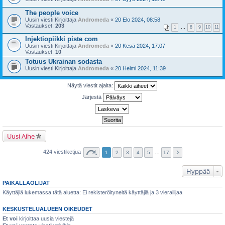
The people voice
Uusin viesti Kirjoittaja
Andromeda
«
20 Elo 2024, 08:58
Vastaukset:
203
1
…
8
9
10
11
Injektiopiikki piste com
Uusin viesti Kirjoittaja
Andromeda
«
20 Kesä 2024, 17:07
Vastaukset:
10
Totuus Ukrainan sodasta
Uusin viesti Kirjoittaja
Andromeda
«
20 Helmi 2024, 11:39
Näytä viestit ajalta:
Järjestä
Uusi Aihe
424 viestiketjua
1
2
3
4
5
…
17
Hyppää
PAIKALLAOLIJAT
Käyttäjiä lukemassa tätä aluetta: Ei rekisteröityneitä käyttäjiä ja 3 vierailijaa
KESKUSTELUALUEEN OIKEUDET
Et voi
kirjoittaa uusia viestejä