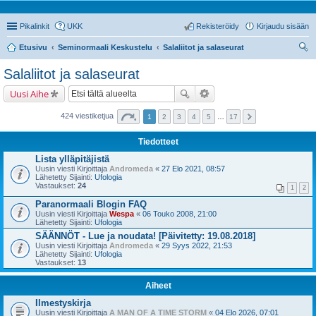
Pikalinkit
UKK
Rekisteröidy
Kirjaudu sisään
Etusivu
Seminormaali Keskustelu
Salaliitot ja salaseurat
tsi
Salaliitot ja salaseurat
Uusi Aihe
424 viestiketjua
1
2
3
4
5
…
17
Tiedotteet
Lista ylläpitäjistä
Uusin viesti Kirjoittaja
Andromeda
«
27 Elo 2021, 08:57
Lähetetty Sijainti:
Ufologia
Vastaukset:
24
1
2
Paranormaali Blogin FAQ
Uusin viesti Kirjoittaja
Wespa
«
06 Touko 2008, 21:00
Lähetetty Sijainti:
Ufologia
SÄÄNNÖT - Lue ja noudata! [Päivitetty: 19.08.2018]
Uusin viesti Kirjoittaja
Andromeda
«
29 Syys 2022, 21:53
Lähetetty Sijainti:
Ufologia
Vastaukset:
13
Aiheet
Ilmestyskirja
Uusin viesti Kirjoittaja
A MAN OF A TIME STORM
«
04 Elo 2026, 07:01