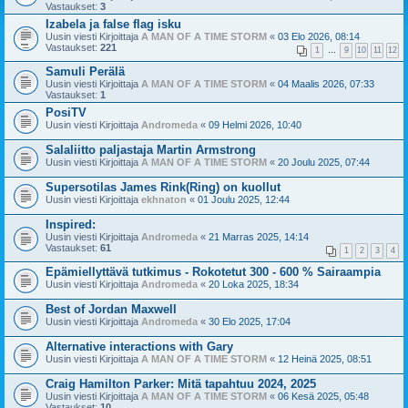
Vastaukset:
3
Izabela ja false flag isku
Uusin viesti Kirjoittaja
A MAN OF A TIME STORM
«
03 Elo 2026, 08:14
Vastaukset:
221
1
…
9
10
11
12
Samuli Perälä
Uusin viesti Kirjoittaja
A MAN OF A TIME STORM
«
04 Maalis 2026, 07:33
Vastaukset:
1
PosiTV
Uusin viesti Kirjoittaja
Andromeda
«
09 Helmi 2026, 10:40
Salaliitto paljastaja Martin Armstrong
Uusin viesti Kirjoittaja
A MAN OF A TIME STORM
«
20 Joulu 2025, 07:44
Supersotilas James Rink(Ring) on kuollut
Uusin viesti Kirjoittaja
ekhnaton
«
01 Joulu 2025, 12:44
Inspired:
Uusin viesti Kirjoittaja
Andromeda
«
21 Marras 2025, 14:14
Vastaukset:
61
1
2
3
4
Epämiellyttävä tutkimus - Rokotetut 300 - 600 % Sairaampia
Uusin viesti Kirjoittaja
Andromeda
«
20 Loka 2025, 18:34
Best of Jordan Maxwell
Uusin viesti Kirjoittaja
Andromeda
«
30 Elo 2025, 17:04
Alternative interactions with Gary
Uusin viesti Kirjoittaja
A MAN OF A TIME STORM
«
12 Heinä 2025, 08:51
Craig Hamilton Parker: Mitä tapahtuu 2024, 2025
Uusin viesti Kirjoittaja
A MAN OF A TIME STORM
«
06 Kesä 2025, 05:48
Vastaukset:
10