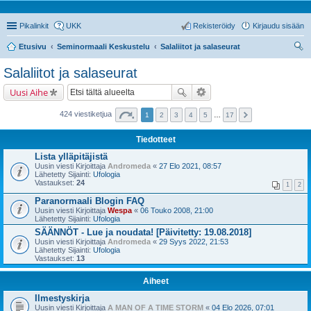
Pikalinkit
UKK
Rekisteröidy
Kirjaudu sisään
Etusivu
Seminormaali Keskustelu
Salaliitot ja salaseurat
tsi
Salaliitot ja salaseurat
Uusi Aihe
424 viestiketjua
1
2
3
4
5
…
17
Tiedotteet
Lista ylläpitäjistä
Uusin viesti Kirjoittaja
Andromeda
«
27 Elo 2021, 08:57
Lähetetty Sijainti:
Ufologia
Vastaukset:
24
1
2
Paranormaali Blogin FAQ
Uusin viesti Kirjoittaja
Wespa
«
06 Touko 2008, 21:00
Lähetetty Sijainti:
Ufologia
SÄÄNNÖT - Lue ja noudata! [Päivitetty: 19.08.2018]
Uusin viesti Kirjoittaja
Andromeda
«
29 Syys 2022, 21:53
Lähetetty Sijainti:
Ufologia
Vastaukset:
13
Aiheet
Ilmestyskirja
Uusin viesti Kirjoittaja
A MAN OF A TIME STORM
«
04 Elo 2026, 07:01