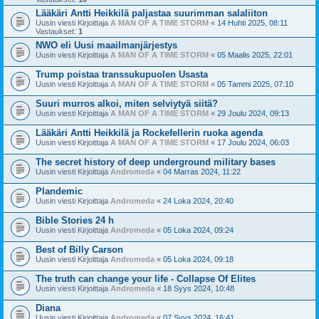
Lääkäri Antti Heikkilä paljastaa suurimman salaliiton
Uusin viesti Kirjoittaja
A MAN OF A TIME STORM
«
14 Huhti 2025, 08:11
Vastaukset:
1
NWO eli Uusi maailmanjärjestys
Uusin viesti Kirjoittaja
A MAN OF A TIME STORM
«
05 Maalis 2025, 22:01
Trump poistaa transsukupuolen Usasta
Uusin viesti Kirjoittaja
A MAN OF A TIME STORM
«
05 Tammi 2025, 07:10
Suuri murros alkoi, miten selviytyä siitä?
Uusin viesti Kirjoittaja
A MAN OF A TIME STORM
«
29 Joulu 2024, 09:13
Lääkäri Antti Heikkilä ja Rockefellerin ruoka agenda
Uusin viesti Kirjoittaja
A MAN OF A TIME STORM
«
17 Joulu 2024, 06:03
The secret history of deep underground military bases
Uusin viesti Kirjoittaja
Andromeda
«
04 Marras 2024, 11:22
Plandemic
Uusin viesti Kirjoittaja
Andromeda
«
24 Loka 2024, 20:40
Bible Stories 24 h
Uusin viesti Kirjoittaja
Andromeda
«
05 Loka 2024, 09:24
Best of Billy Carson
Uusin viesti Kirjoittaja
Andromeda
«
05 Loka 2024, 09:18
The truth can change your life - Collapse Of Elites
Uusin viesti Kirjoittaja
Andromeda
«
18 Syys 2024, 10:48
Diana
Uusin viesti Kirjoittaja
Andromeda
«
07 Syys 2024, 16:41