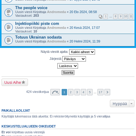
The people voice
Uusin viesti Kirjoittaja
Andromeda
«
20 Elo 2024, 08:58
Vastaukset:
203
1
…
8
9
10
11
Injektiopiikki piste com
Uusin viesti Kirjoittaja
Andromeda
«
20 Kesä 2024, 17:07
Vastaukset:
10
Totuus Ukrainan sodasta
Uusin viesti Kirjoittaja
Andromeda
«
20 Helmi 2024, 11:39
Näytä viestit ajalta:
Järjestä
Uusi Aihe
424 viestiketjua
1
2
3
4
5
…
17
Hyppää
PAIKALLAOLIJAT
Käyttäjiä lukemassa tätä aluetta: Ei rekisteröityneitä käyttäjiä ja 5 vierailijaa
KESKUSTELUALUEEN OIKEUDET
Et voi
kirjoittaa uusia viestejä