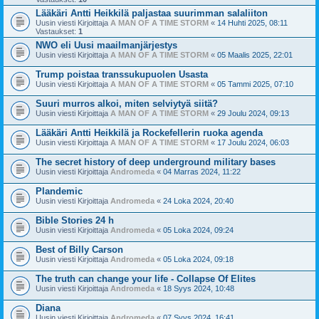
Lääkäri Antti Heikkilä paljastaa suurimman salaliiton
Uusin viesti Kirjoittaja
A MAN OF A TIME STORM
«
14 Huhti 2025, 08:11
Vastaukset:
1
NWO eli Uusi maailmanjärjestys
Uusin viesti Kirjoittaja
A MAN OF A TIME STORM
«
05 Maalis 2025, 22:01
Trump poistaa transsukupuolen Usasta
Uusin viesti Kirjoittaja
A MAN OF A TIME STORM
«
05 Tammi 2025, 07:10
Suuri murros alkoi, miten selviytyä siitä?
Uusin viesti Kirjoittaja
A MAN OF A TIME STORM
«
29 Joulu 2024, 09:13
Lääkäri Antti Heikkilä ja Rockefellerin ruoka agenda
Uusin viesti Kirjoittaja
A MAN OF A TIME STORM
«
17 Joulu 2024, 06:03
The secret history of deep underground military bases
Uusin viesti Kirjoittaja
Andromeda
«
04 Marras 2024, 11:22
Plandemic
Uusin viesti Kirjoittaja
Andromeda
«
24 Loka 2024, 20:40
Bible Stories 24 h
Uusin viesti Kirjoittaja
Andromeda
«
05 Loka 2024, 09:24
Best of Billy Carson
Uusin viesti Kirjoittaja
Andromeda
«
05 Loka 2024, 09:18
The truth can change your life - Collapse Of Elites
Uusin viesti Kirjoittaja
Andromeda
«
18 Syys 2024, 10:48
Diana
Uusin viesti Kirjoittaja
Andromeda
«
07 Syys 2024, 16:41