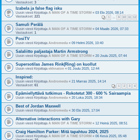
Vastaukset:
3
Izabela ja false flag isku
Uusin viesti Kirjoittaja
A MAN OF A TIME STORM
«
03 Elo 2026, 08:14
Vastaukset:
221
1
…
9
10
11
12
Samuli Perälä
Uusin viesti Kirjoittaja
A MAN OF A TIME STORM
«
04 Maalis 2026, 07:33
Vastaukset:
1
PosiTV
Uusin viesti Kirjoittaja
Andromeda
«
09 Helmi 2026, 10:40
Salaliitto paljastaja Martin Armstrong
Uusin viesti Kirjoittaja
A MAN OF A TIME STORM
«
20 Joulu 2025, 07:44
Supersotilas James Rink(Ring) on kuollut
Uusin viesti Kirjoittaja
ekhnaton
«
01 Joulu 2025, 12:44
Inspired:
Uusin viesti Kirjoittaja
Andromeda
«
21 Marras 2025, 14:14
Vastaukset:
61
1
2
3
4
Epämiellyttävä tutkimus - Rokotetut 300 - 600 % Sairaampia
Uusin viesti Kirjoittaja
Andromeda
«
20 Loka 2025, 18:34
Best of Jordan Maxwell
Uusin viesti Kirjoittaja
Andromeda
«
30 Elo 2025, 17:04
Alternative interactions with Gary
Uusin viesti Kirjoittaja
A MAN OF A TIME STORM
«
12 Heinä 2025, 08:51
Craig Hamilton Parker: Mitä tapahtuu 2024, 2025
Uusin viesti Kirjoittaja
A MAN OF A TIME STORM
«
06 Kesä 2025, 05:48
Vastaukset:
10