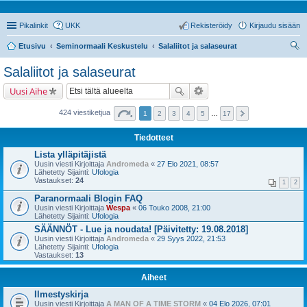
Pikalinkit
UKK
Rekisteröidy
Kirjaudu sisään
Etusivu
Seminormaali Keskustelu
Salaliitot ja salaseurat
tsi
Salaliitot ja salaseurat
Uusi Aihe
424 viestiketjua
1
2
3
4
5
…
17
Tiedotteet
Lista ylläpitäjistä
Uusin viesti Kirjoittaja
Andromeda
«
27 Elo 2021, 08:57
Lähetetty Sijainti:
Ufologia
Vastaukset:
24
1
2
Paranormaali Blogin FAQ
Uusin viesti Kirjoittaja
Wespa
«
06 Touko 2008, 21:00
Lähetetty Sijainti:
Ufologia
SÄÄNNÖT - Lue ja noudata! [Päivitetty: 19.08.2018]
Uusin viesti Kirjoittaja
Andromeda
«
29 Syys 2022, 21:53
Lähetetty Sijainti:
Ufologia
Vastaukset:
13
Aiheet
Ilmestyskirja
Uusin viesti Kirjoittaja
A MAN OF A TIME STORM
«
04 Elo 2026, 07:01