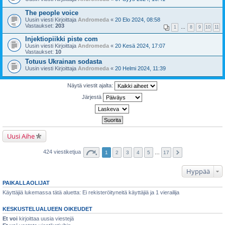
The people voice
Uusin viesti Kirjoittaja
Andromeda
«
20 Elo 2024, 08:58
Vastaukset:
203
1
…
8
9
10
11
Injektiopiikki piste com
Uusin viesti Kirjoittaja
Andromeda
«
20 Kesä 2024, 17:07
Vastaukset:
10
Totuus Ukrainan sodasta
Uusin viesti Kirjoittaja
Andromeda
«
20 Helmi 2024, 11:39
Näytä viestit ajalta:
Järjestä
Uusi Aihe
424 viestiketjua
1
2
3
4
5
…
17
Hyppää
PAIKALLAOLIJAT
Käyttäjiä lukemassa tätä aluetta: Ei rekisteröityneitä käyttäjiä ja 1 vierailija
KESKUSTELUALUEEN OIKEUDET
Et voi
kirjoittaa uusia viestejä