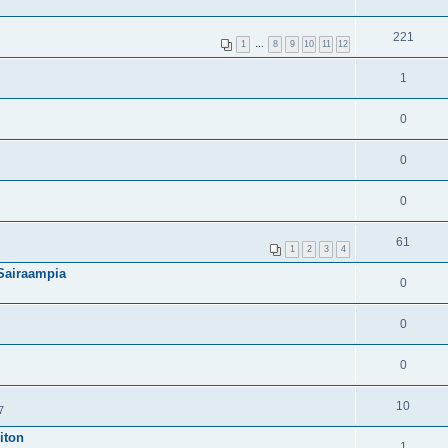
221
1
…
8
9
10
11
12
1
0
0
0
61
1
2
3
4
 Sairaampia
0
0
0
10
7
iton
1