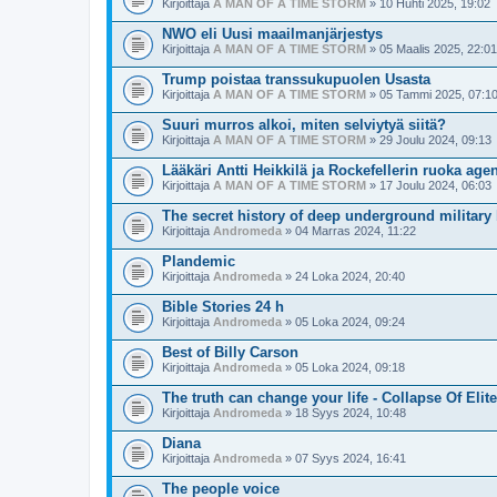
Kirjoittaja
A MAN OF A TIME STORM
» 10 Huhti 2025, 19:02
NWO eli Uusi maailmanjärjestys
Kirjoittaja
A MAN OF A TIME STORM
» 05 Maalis 2025, 22:01
Trump poistaa transsukupuolen Usasta
Kirjoittaja
A MAN OF A TIME STORM
» 05 Tammi 2025, 07:1
Suuri murros alkoi, miten selviytyä siitä?
Kirjoittaja
A MAN OF A TIME STORM
» 29 Joulu 2024, 09:13
Lääkäri Antti Heikkilä ja Rockefellerin ruoka age
Kirjoittaja
A MAN OF A TIME STORM
» 17 Joulu 2024, 06:03
The secret history of deep underground military
Kirjoittaja
Andromeda
» 04 Marras 2024, 11:22
Plandemic
Kirjoittaja
Andromeda
» 24 Loka 2024, 20:40
Bible Stories 24 h
Kirjoittaja
Andromeda
» 05 Loka 2024, 09:24
Best of Billy Carson
Kirjoittaja
Andromeda
» 05 Loka 2024, 09:18
The truth can change your life - Collapse Of Elit
Kirjoittaja
Andromeda
» 18 Syys 2024, 10:48
Diana
Kirjoittaja
Andromeda
» 07 Syys 2024, 16:41
The people voice