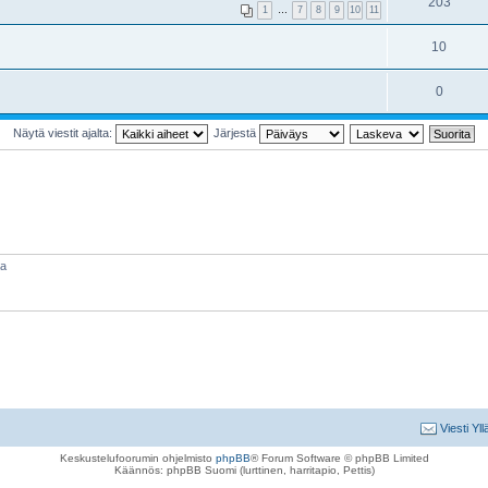
203
1
…
7
8
9
10
11
10
0
Näytä viestit ajalta:
Järjestä
aa
Viesti Yll
Keskustelufoorumin ohjelmisto
phpBB
® Forum Software © phpBB Limited
Käännös: phpBB Suomi (lurttinen, harritapio, Pettis)