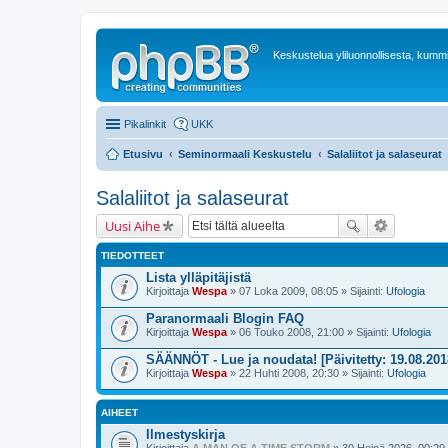
Keskustelua yliluonnollisesta, kummit
Pikalinkit
UKK
Etusivu
Seminormaali Keskustelu
Salaliitot ja salaseurat
Salaliitot ja salaseurat
Uusi Aihe
TIEDOTTEET
Lista ylläpitäjistä
Kirjoittaja
Wespa
» 07 Loka 2009, 08:05 » Sijainti:
Ufologia
Paranormaali Blogin FAQ
Kirjoittaja
Wespa
» 06 Touko 2008, 21:00 » Sijainti:
Ufologia
SÄÄNNÖT - Lue ja noudata! [Päivitetty: 19.08.201
Kirjoittaja
Wespa
» 22 Huhti 2008, 20:30 » Sijainti:
Ufologia
AIHEET
Ilmestyskirja