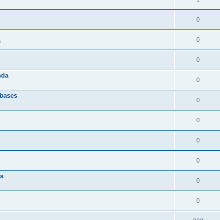
0
0
0
0
nda
0
 bases
0
0
0
0
es
0
0