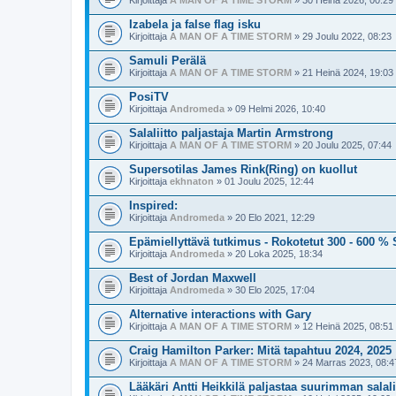
Kirjoittaja
A MAN OF A TIME STORM
» 30 Heinä 2026, 00:29
Izabela ja false flag isku
Kirjoittaja
A MAN OF A TIME STORM
» 29 Joulu 2022, 08:23
Samuli Perälä
Kirjoittaja
A MAN OF A TIME STORM
» 21 Heinä 2024, 19:03
PosiTV
Kirjoittaja
Andromeda
» 09 Helmi 2026, 10:40
Salaliitto paljastaja Martin Armstrong
Kirjoittaja
A MAN OF A TIME STORM
» 20 Joulu 2025, 07:44
Supersotilas James Rink(Ring) on kuollut
Kirjoittaja
ekhnaton
» 01 Joulu 2025, 12:44
Inspired:
Kirjoittaja
Andromeda
» 20 Elo 2021, 12:29
Epämiellyttävä tutkimus - Rokotetut 300 - 600 %
Kirjoittaja
Andromeda
» 20 Loka 2025, 18:34
Best of Jordan Maxwell
Kirjoittaja
Andromeda
» 30 Elo 2025, 17:04
Alternative interactions with Gary
Kirjoittaja
A MAN OF A TIME STORM
» 12 Heinä 2025, 08:51
Craig Hamilton Parker: Mitä tapahtuu 2024, 2025
Kirjoittaja
A MAN OF A TIME STORM
» 24 Marras 2023, 08:4
Lääkäri Antti Heikkilä paljastaa suurimman salali