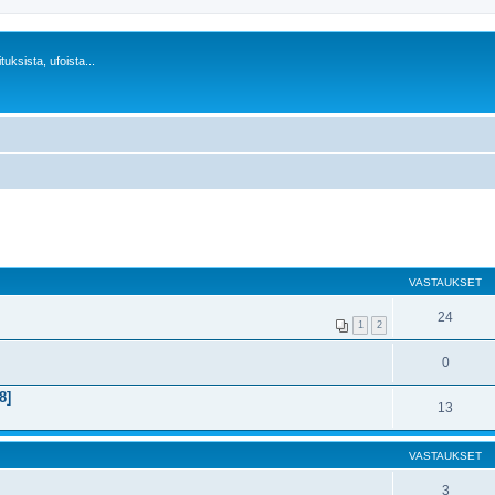
uksista, ufoista...
VASTAUKSET
24
1
2
0
8]
13
VASTAUKSET
3