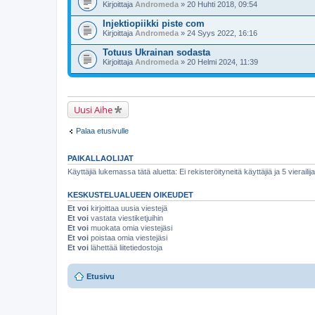
Kirjoittaja
Andromeda
» 20 Huhti 2018, 09:54
Injektiopiikki piste com
Kirjoittaja
Andromeda
» 24 Syys 2022, 16:16
Totuus Ukrainan sodasta
Kirjoittaja
Andromeda
» 20 Helmi 2024, 11:39
Uusi Aihe
Palaa etusivulle
PAIKALLAOLIJAT
Käyttäjiä lukemassa tätä aluetta: Ei rekisteröityneitä käyttäjiä ja 5 vierailij
KESKUSTELUALUEEN OIKEUDET
Et voi
kirjoittaa uusia viestejä
Et voi
vastata viestiketjuihin
Et voi
muokata omia viestejäsi
Et voi
poistaa omia viestejäsi
Et voi
lähettää liitetiedostoja
Etusivu