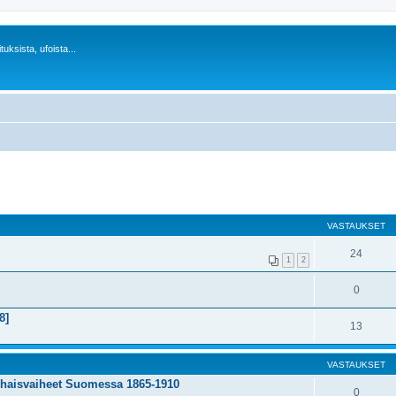
uksista, ufoista...
VASTAUKSET
24
1
2
0
8]
13
VASTAUKSET
rhaisvaiheet Suomessa 1865-1910
0