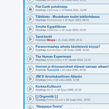
Kirjoittaja
ekhnaton
» 11 Helmi 2024, 18:07
Flat Earth pohdintoja
Kirjoittaja
Ziblomax
» 13 Heinä 2021, 11:58
Tähtitieto - Muutoksen tuulet tukikohdassa
Kirjoittaja
Andromeda
» 15 Syys 2023, 08:31
Sinuhe Egyptiläinen
Kirjoittaja
Ziblomax
» 16 Joulu 2020, 23:42
Tarot-kortit
Kirjoittaja
Wespa
» 11 Joulu 2008, 18:11
Paranormaaleja aiheita käsitteleviä kirjoja?
Kirjoittaja
Aarnikotka
» 28 Touko 2008, 22:02
The Human Experiment
Kirjoittaja
Andromeda
» 07 Tammi 2019, 12:41
ihmiset ja dinosaurukset eläneet samaan aikaan
Kirjoittaja
Tonza133
» 10 Loka 2008, 20:39
JIM D Arvoituksellinen Atlantis
Kirjoittaja
Dala
» 02 Loka 2008, 12:56
Korkea-Kulttuurit
Kirjoittaja
Ali G-
» 18 Syys 2008, 22:15
[:] Orgoniitti [:]
Kirjoittaja
Robin Huudi
» 28 Joulu 2011, 16:53
"Harppaus-Teoria"