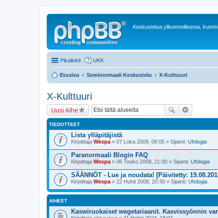
Keskustelua yliluonnollisesta, kummit
Pikalinkit
UKK
Etusivu
Seminormaali Keskustelu
X-Kulttuuri
X-Kulttuuri
Uusi Aihe
TIEDOTTEET
Lista ylläpitäjistä
Kirjoittaja
Wespa
» 07 Loka 2009, 08:05 » Sijainti:
Ufologia
Paranormaali Blogin FAQ
Kirjoittaja
Wespa
» 06 Touko 2008, 21:00 » Sijainti:
Ufologia
SÄÄNNÖT - Lue ja noudata! [Päivitetty: 19.08.201
Kirjoittaja
Wespa
» 22 Huhti 2008, 20:30 » Sijainti:
Ufologia
AIHEET
Kaswiruokaiset wegetariaanit. Kasvissyönnin va