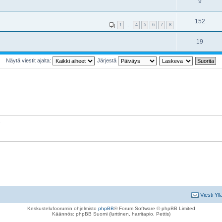
9
152
1
…
4
5
6
7
8
19
Näytä viestit ajalta:
Järjestä
Viesti Yll
Keskustelufoorumin ohjelmisto
phpBB
® Forum Software © phpBB Limited
Käännös: phpBB Suomi (lurttinen, harritapio, Pettis)