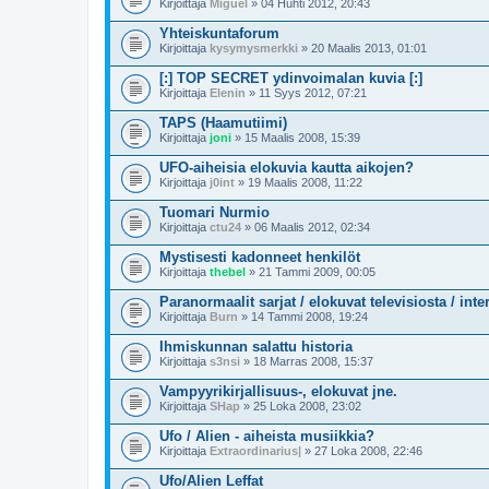
Kirjoittaja
Miguel
» 04 Huhti 2012, 20:43
Yhteiskuntaforum
Kirjoittaja
kysymysmerkki
» 20 Maalis 2013, 01:01
[:] TOP SECRET ydinvoimalan kuvia [:]
Kirjoittaja
Elenin
» 11 Syys 2012, 07:21
TAPS (Haamutiimi)
Kirjoittaja
joni
» 15 Maalis 2008, 15:39
UFO-aiheisia elokuvia kautta aikojen?
Kirjoittaja
j0int
» 19 Maalis 2008, 11:22
Tuomari Nurmio
Kirjoittaja
ctu24
» 06 Maalis 2012, 02:34
Mystisesti kadonneet henkilöt
Kirjoittaja
thebel
» 21 Tammi 2009, 00:05
Paranormaalit sarjat / elokuvat televisiosta / inter
Kirjoittaja
Burn
» 14 Tammi 2008, 19:24
Ihmiskunnan salattu historia
Kirjoittaja
s3nsi
» 18 Marras 2008, 15:37
Vampyyrikirjallisuus-, elokuvat jne.
Kirjoittaja
SHap
» 25 Loka 2008, 23:02
Ufo / Alien - aiheista musiikkia?
Kirjoittaja
Extraordinarius|
» 27 Loka 2008, 22:46
Ufo/Alien Leffat