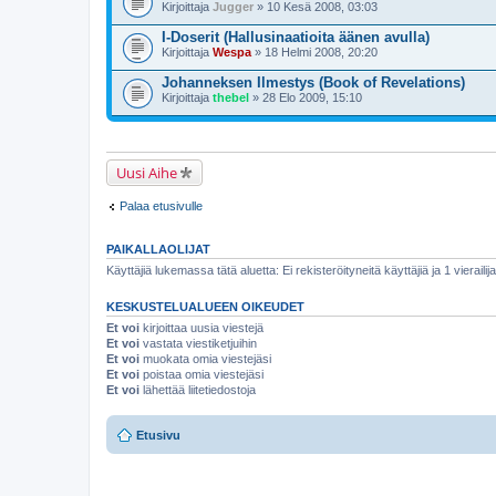
Kirjoittaja
Jugger
» 10 Kesä 2008, 03:03
I-Doserit (Hallusinaatioita äänen avulla)
Kirjoittaja
Wespa
» 18 Helmi 2008, 20:20
Johanneksen Ilmestys (Book of Revelations)
Kirjoittaja
thebel
» 28 Elo 2009, 15:10
Uusi Aihe
Palaa etusivulle
PAIKALLAOLIJAT
Käyttäjiä lukemassa tätä aluetta: Ei rekisteröityneitä käyttäjiä ja 1 vierailija
KESKUSTELUALUEEN OIKEUDET
Et voi
kirjoittaa uusia viestejä
Et voi
vastata viestiketjuihin
Et voi
muokata omia viestejäsi
Et voi
poistaa omia viestejäsi
Et voi
lähettää liitetiedostoja
Etusivu