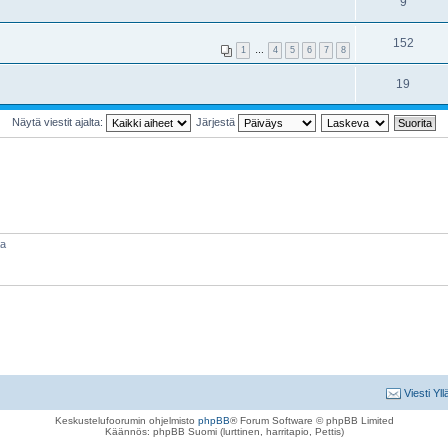
9
152
1
…
4
5
6
7
8
19
Näytä viestit ajalta:
Järjestä
aa
Viesti Yll
Keskustelufoorumin ohjelmisto
phpBB
® Forum Software © phpBB Limited
Käännös: phpBB Suomi (lurttinen, harritapio, Pettis)