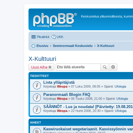
Keskustelua yliluonnollisesta, kummit
Pikalinkit
UKK
Etusivu
Seminormaali Keskustelu
X-Kulttuuri
X-Kulttuuri
Uusi Aihe
TIEDOTTEET
Lista ylläpitäjistä
Kirjoittaja
Wespa
» 07 Loka 2009, 08:05 » Sijainti:
Ufologia
Paranormaali Blogin FAQ
Kirjoittaja
Wespa
» 06 Touko 2008, 21:00 » Sijainti:
Ufologia
SÄÄNNÖT - Lue ja noudata! [Päivitetty: 19.08.201
Kirjoittaja
Wespa
» 22 Huhti 2008, 20:30 » Sijainti:
Ufologia
AIHEET
Kaswiruokaiset wegetariaanit. Kasvissyönnin va