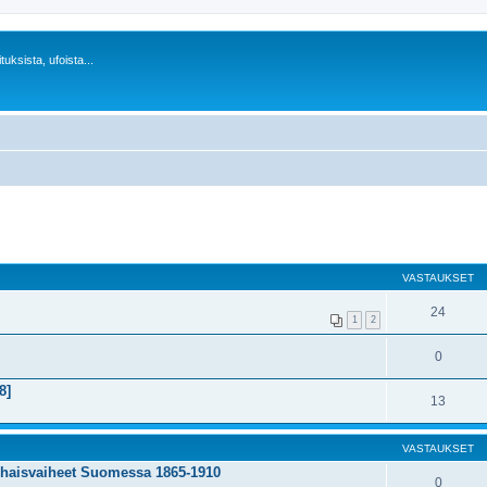
uksista, ufoista...
VASTAUKSET
24
1
2
0
8]
13
VASTAUKSET
rhaisvaiheet Suomessa 1865-1910
0