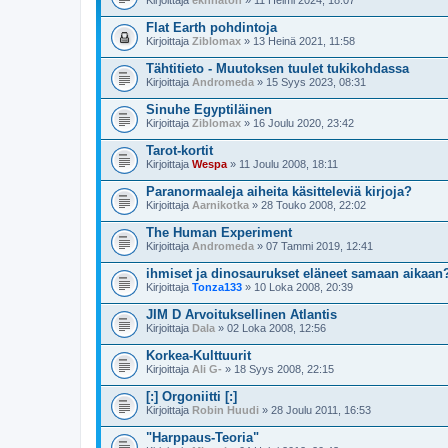
Kirjoittaja
ekhnaton
» 11 Helmi 2024, 18:07
Flat Earth pohdintoja
Kirjoittaja
Ziblomax
» 13 Heinä 2021, 11:58
Tähtitieto - Muutoksen tuulet tukikohdassa
Kirjoittaja
Andromeda
» 15 Syys 2023, 08:31
Sinuhe Egyptiläinen
Kirjoittaja
Ziblomax
» 16 Joulu 2020, 23:42
Tarot-kortit
Kirjoittaja
Wespa
» 11 Joulu 2008, 18:11
Paranormaaleja aiheita käsitteleviä kirjoja?
Kirjoittaja
Aarnikotka
» 28 Touko 2008, 22:02
The Human Experiment
Kirjoittaja
Andromeda
» 07 Tammi 2019, 12:41
ihmiset ja dinosaurukset eläneet samaan aikaan
Kirjoittaja
Tonza133
» 10 Loka 2008, 20:39
JIM D Arvoituksellinen Atlantis
Kirjoittaja
Dala
» 02 Loka 2008, 12:56
Korkea-Kulttuurit
Kirjoittaja
Ali G-
» 18 Syys 2008, 22:15
[:] Orgoniitti [:]
Kirjoittaja
Robin Huudi
» 28 Joulu 2011, 16:53
"Harppaus-Teoria"