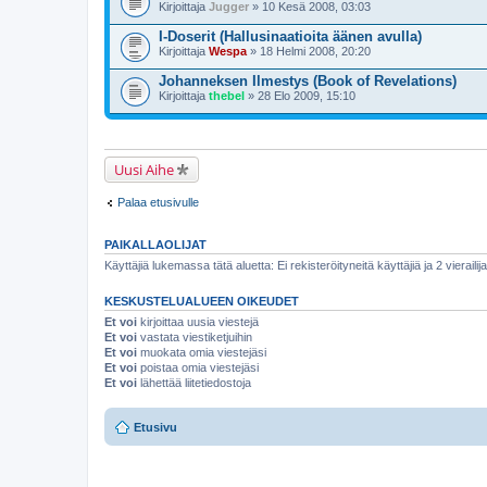
Kirjoittaja
Jugger
» 10 Kesä 2008, 03:03
I-Doserit (Hallusinaatioita äänen avulla)
Kirjoittaja
Wespa
» 18 Helmi 2008, 20:20
Johanneksen Ilmestys (Book of Revelations)
Kirjoittaja
thebel
» 28 Elo 2009, 15:10
Uusi Aihe
Palaa etusivulle
PAIKALLAOLIJAT
Käyttäjiä lukemassa tätä aluetta: Ei rekisteröityneitä käyttäjiä ja 2 vierailij
KESKUSTELUALUEEN OIKEUDET
Et voi
kirjoittaa uusia viestejä
Et voi
vastata viestiketjuihin
Et voi
muokata omia viestejäsi
Et voi
poistaa omia viestejäsi
Et voi
lähettää liitetiedostoja
Etusivu