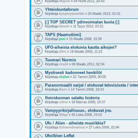
Kirjoittaja
Miguel
» 04 Huhti 2012, 20:43
Yhteiskuntaforum
Kirjoittaja
kysymysmerkki
» 20 Maalis 2013, 01:01
[:] TOP SECRET ydinvoimalan kuvia [:]
Kirjoittaja
Elenin
» 11 Syys 2012, 07:21
TAPS (Haamutiimi)
Kirjoittaja
joni
» 15 Maalis 2008, 15:39
UFO-aiheisia elokuvia kautta aikojen?
Kirjoittaja
j0int
» 19 Maalis 2008, 11:22
Tuomari Nurmio
Kirjoittaja
ctu24
» 06 Maalis 2012, 02:34
Mystisesti kadonneet henkilöt
Kirjoittaja
thebel
» 21 Tammi 2009, 00:05
Paranormaalit sarjat / elokuvat televisiosta / inter
Kirjoittaja
Burn
» 14 Tammi 2008, 19:24
Ihmiskunnan salattu historia
Kirjoittaja
s3nsi
» 18 Marras 2008, 15:37
Vampyyrikirjallisuus-, elokuvat jne.
Kirjoittaja
SHap
» 25 Loka 2008, 23:02
Ufo / Alien - aiheista musiikkia?
Kirjoittaja
Extraordinarius|
» 27 Loka 2008, 22:46
Ufo/Alien Leffat