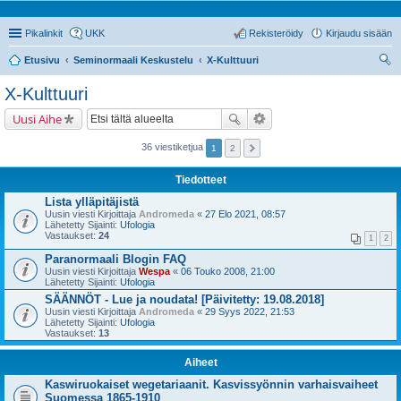
Pikalinkit
UKK
Rekisteröidy
Kirjaudu sisään
Etusivu
Seminormaali Keskustelu
X-Kulttuuri
tsi
X-Kulttuuri
Uusi Aihe
36 viestiketjua
1
2
Tiedotteet
Lista ylläpitäjistä
Uusin viesti Kirjoittaja
Andromeda
«
27 Elo 2021, 08:57
Lähetetty Sijainti:
Ufologia
Vastaukset:
24
1
2
Paranormaali Blogin FAQ
Uusin viesti Kirjoittaja
Wespa
«
06 Touko 2008, 21:00
Lähetetty Sijainti:
Ufologia
SÄÄNNÖT - Lue ja noudata! [Päivitetty: 19.08.2018]
Uusin viesti Kirjoittaja
Andromeda
«
29 Syys 2022, 21:53
Lähetetty Sijainti:
Ufologia
Vastaukset:
13
Aiheet
Kaswiruokaiset wegetariaanit. Kasvissyönnin varhaisvaiheet
Suomessa 1865-1910