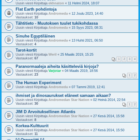
Uusin viesti Kirjoittaja
ekhnaton
«
11 Helmi 2024, 18:07
Flat Earth pohdintoja
Uusin viesti Kirjoittaja
Andromeda
«
12 Joulu 2023, 14:40
Vastaukset:
10
Tähtitieto - Muutoksen tuulet tukikohdassa
Uusin viesti Kirjoittaja
Andromeda
«
15 Syys 2023, 08:31
Sinuhe Egyptiläinen
Uusin viesti Kirjoittaja
Andromeda
«
13 Huhti 2021, 06:50
Vastaukset:
4
Tarot-kortit
Uusin viesti Kirjoittaja
Weril
«
25 Maalis 2019, 15:25
Vastaukset:
67
1
2
3
4
Paranormaaleja aiheita käsitteleviä kirjoja?
Uusin viesti Kirjoittaja
Varjotar
«
04 Maalis 2019, 18:56
Vastaukset:
23
1
2
The Human Experiment
Uusin viesti Kirjoittaja
Andromeda
«
07 Tammi 2019, 12:41
ihmiset ja dinosaurukset eläneet samaan aikaan?
Uusin viesti Kirjoittaja
Andromedan Star Nation
«
02 Heinä 2014, 22:54
Vastaukset:
30
1
2
JIM D Arvoituksellinen Atlantis
Uusin viesti Kirjoittaja
Andromedan Star Nation
«
27 Kesä 2014, 15:58
Vastaukset:
8
Korkea-Kulttuurit
Uusin viesti Kirjoittaja
Andromedan Star Nation
«
27 Kesä 2014, 15:50
Vastaukset:
11
[:] Orgoniitti [:]