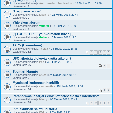
Uusin viesti Kirjoittaja
Andromedan Star Nation
«
14 Touko 2014, 09:48
Vastaukset:
6
"Harppaus-Teoria"
Uusin viesti Kirjoittaja
jäsen_J
«
21 Heinä 2013, 20:44
Vastaukset:
2
Yhteiskuntaforum
Uusin viesti Kirjoittaja
Varjotar
«
17 Huhti 2013, 01:05
Vastaukset:
1
[:] TOP SECRET ydinvoimalan kuvia [:]
Uusin viesti Kirjoittaja
thebel
«
13 Marras 2012, 11:01
Vastaukset:
4
TAPS (Haamutiimi)
Uusin viesti Kirjoittaja
Thelea
«
24 Touko 2012, 18:33
Vastaukset:
82
1
2
3
4
5
UFO-aiheisia elokuvia kautta aikojen?
Uusin viesti Kirjoittaja
Poe
«
30 Huhti 2012, 09:12
Vastaukset:
36
1
2
Tuomari Nurmio
Uusin viesti Kirjoittaja
ctu24
«
24 Maalis 2012, 01:43
Vastaukset:
2
Mystisesti kadonneet henkilöt
Uusin viesti Kirjoittaja
saanasofia
«
15 Maalis 2012, 19:31
Vastaukset:
34
1
2
Paranormaalit sarjat / elokuvat televisiosta / internetistä.
Uusin viesti Kirjoittaja
Mindy
«
05 Tammi 2012, 20:49
Vastaukset:
88
1
2
3
4
5
Ihmiskunnan salattu historia
Uusin viesti Kirjoittaja
WM_
«
11 Elo 2011, 13:12