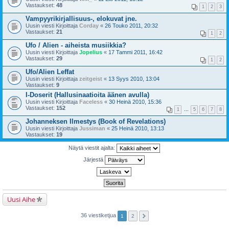
Vastaukset:
48
1
2
3
Vampyyrikirjallisuus-, elokuvat jne.
Uusin viesti Kirjoittaja
Corday
«
26 Touko 2011, 20:32
Vastaukset:
21
1
2
Ufo / Alien - aiheista musiikkia?
Uusin viesti Kirjoittaja
Jopelius
«
17 Tammi 2011, 16:42
Vastaukset:
29
1
2
Ufo/Alien Leffat
Uusin viesti Kirjoittaja
zeitgeist
«
13 Syys 2010, 13:04
Vastaukset:
9
I-Doserit (Hallusinaatioita äänen avulla)
Uusin viesti Kirjoittaja
Faceless
«
30 Heinä 2010, 15:36
Vastaukset:
152
1
…
5
6
7
8
Johanneksen Ilmestys (Book of Revelations)
Uusin viesti Kirjoittaja
Jussiman
«
25 Heinä 2010, 13:13
Vastaukset:
19
Näytä viestit ajalta:
Järjestä
Uusi Aihe
36 viestiketjua
1
2