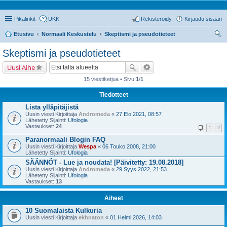
Pikalinkit
UKK
Rekisteröidy
Kirjaudu sisään
Etusivu
Normaali Keskustelu
Skeptismi ja pseudotieteet
tsi
Skeptismi ja pseudotieteet
Uusi Aihe
15 viestiketjua • Sivu
1
/
1
Tiedotteet
Lista ylläpitäjistä
Uusin viesti Kirjoittaja
Andromeda
«
27 Elo 2021, 08:57
Lähetetty Sijainti:
Ufologia
Vastaukset:
24
1
2
Paranormaali Blogin FAQ
Uusin viesti Kirjoittaja
Wespa
«
06 Touko 2008, 21:00
Lähetetty Sijainti:
Ufologia
SÄÄNNÖT - Lue ja noudata! [Päivitetty: 19.08.2018]
Uusin viesti Kirjoittaja
Andromeda
«
29 Syys 2022, 21:53
Lähetetty Sijainti:
Ufologia
Vastaukset:
13
Aiheet
10 Suomalaista Kulkuria
Uusin viesti Kirjoittaja
ekhnaton
«
01 Helmi 2026, 14:03