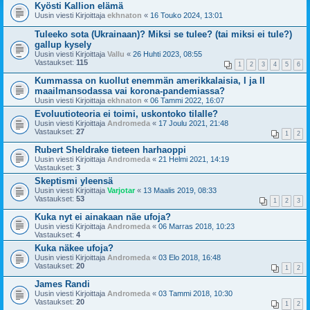
Kyösti Kallion elämä
Uusin viesti Kirjoittaja
ekhnaton
«
16 Touko 2024, 13:01
Tuleeko sota (Ukrainaan)? Miksi se tulee? (tai miksi ei tule?)
gallup kysely
Uusin viesti Kirjoittaja
Vallu
«
26 Huhti 2023, 08:55
Vastaukset:
115
1
2
3
4
5
6
Kummassa on kuollut enemmän amerikkalaisia, I ja II
maailmansodassa vai korona-pandemiassa?
Uusin viesti Kirjoittaja
ekhnaton
«
06 Tammi 2022, 16:07
Evoluutioteoria ei toimi, uskontoko tilalle?
Uusin viesti Kirjoittaja
Andromeda
«
17 Joulu 2021, 21:48
Vastaukset:
27
1
2
Rubert Sheldrake tieteen harhaoppi
Uusin viesti Kirjoittaja
Andromeda
«
21 Helmi 2021, 14:19
Vastaukset:
3
Skeptismi yleensä
Uusin viesti Kirjoittaja
Varjotar
«
13 Maalis 2019, 08:33
Vastaukset:
53
1
2
3
Kuka nyt ei ainakaan näe ufoja?
Uusin viesti Kirjoittaja
Andromeda
«
06 Marras 2018, 10:23
Vastaukset:
4
Kuka näkee ufoja?
Uusin viesti Kirjoittaja
Andromeda
«
03 Elo 2018, 16:48
Vastaukset:
20
1
2
James Randi
Uusin viesti Kirjoittaja
Andromeda
«
03 Tammi 2018, 10:30
Vastaukset:
20
1
2