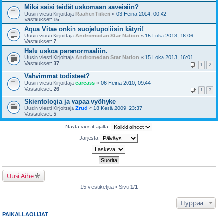
Mikä saisi teidät uskomaan aaveisiin?
Uusin viesti Kirjoittaja
RaahenTiikeri
«
03 Heinä 2014, 00:42
Vastaukset:
16
Aqua Vitae onkin suojelupoliisin kätyri!
Uusin viesti Kirjoittaja
Andromedan Star Nation
«
15 Loka 2013, 16:06
Vastaukset:
7
Halu uskoa paranormaaliin.
Uusin viesti Kirjoittaja
Andromedan Star Nation
«
15 Loka 2013, 16:01
Vastaukset:
37
1
2
Vahvimmat todisteet?
Uusin viesti Kirjoittaja
carcass
«
06 Heinä 2010, 09:44
Vastaukset:
26
1
2
Skientologia ja vapaa vyöhyke
Uusin viesti Kirjoittaja
Zrud
«
18 Kesä 2009, 23:37
Vastaukset:
5
Näytä viestit ajalta:
Järjestä
Uusi Aihe
15 viestiketjua • Sivu
1
/
1
Hyppää
PAIKALLAOLIJAT