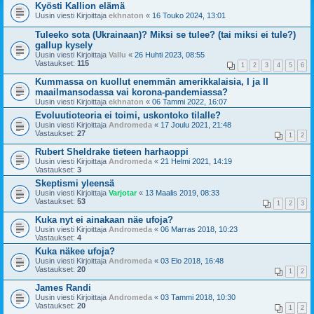
Kyösti Kallion elämä
Uusin viesti Kirjoittaja
ekhnaton
«
16 Touko 2024, 13:01
Tuleeko sota (Ukrainaan)? Miksi se tulee? (tai miksi ei tule?)
gallup kysely
Uusin viesti Kirjoittaja
Vallu
«
26 Huhti 2023, 08:55
Vastaukset:
115
1
2
3
4
5
6
Kummassa on kuollut enemmän amerikkalaisia, I ja II
maailmansodassa vai korona-pandemiassa?
Uusin viesti Kirjoittaja
ekhnaton
«
06 Tammi 2022, 16:07
Evoluutioteoria ei toimi, uskontoko tilalle?
Uusin viesti Kirjoittaja
Andromeda
«
17 Joulu 2021, 21:48
Vastaukset:
27
1
2
Rubert Sheldrake tieteen harhaoppi
Uusin viesti Kirjoittaja
Andromeda
«
21 Helmi 2021, 14:19
Vastaukset:
3
Skeptismi yleensä
Uusin viesti Kirjoittaja
Varjotar
«
13 Maalis 2019, 08:33
Vastaukset:
53
1
2
3
Kuka nyt ei ainakaan näe ufoja?
Uusin viesti Kirjoittaja
Andromeda
«
06 Marras 2018, 10:23
Vastaukset:
4
Kuka näkee ufoja?
Uusin viesti Kirjoittaja
Andromeda
«
03 Elo 2018, 16:48
Vastaukset:
20
1
2
James Randi
Uusin viesti Kirjoittaja
Andromeda
«
03 Tammi 2018, 10:30
Vastaukset:
20
1
2