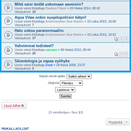
Mikä saisi teidät uskomaan aaveisiin?
Uusin viesti Kirjoittaja
RaahenTiikeri
«
03 Heinä 2014, 00:42
Vastaukset:
16
Aqua Vitae onkin suojelupoliisin kätyri!
Uusin viesti Kirjoittaja
Andromedan Star Nation
«
15 Loka 2013, 16:06
Vastaukset:
7
Halu uskoa paranormaaliin.
Uusin viesti Kirjoittaja
Andromedan Star Nation
«
15 Loka 2013, 16:01
Vastaukset:
37
1
2
Vahvimmat todisteet?
Uusin viesti Kirjoittaja
carcass
«
06 Heinä 2010, 09:44
Vastaukset:
26
1
2
Skientologia ja vapaa vyöhyke
Uusin viesti Kirjoittaja
Zrud
«
18 Kesä 2009, 23:37
Vastaukset:
5
Näytä viestit ajalta:
Järjestä
Uusi Aihe
15 viestiketjua • Sivu
1
/
1
Hyppää
PAIKALLAOLIJAT