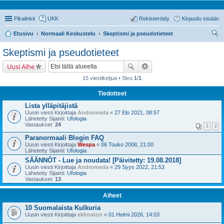
Pikalinkit
UKK
Rekisteröidy
Kirjaudu sisään
Etusivu
Normaali Keskustelu
Skeptismi ja pseudotieteet
tsi
Skeptismi ja pseudotieteet
Uusi Aihe
15 viestiketjua • Sivu
1
/
1
Tiedotteet
Lista ylläpitäjistä
Uusin viesti Kirjoittaja
Andromeda
«
27 Elo 2021, 08:57
Lähetetty Sijainti:
Ufologia
Vastaukset:
24
1
2
Paranormaali Blogin FAQ
Uusin viesti Kirjoittaja
Wespa
«
06 Touko 2008, 21:00
Lähetetty Sijainti:
Ufologia
SÄÄNNÖT - Lue ja noudata! [Päivitetty: 19.08.2018]
Uusin viesti Kirjoittaja
Andromeda
«
29 Syys 2022, 21:53
Lähetetty Sijainti:
Ufologia
Vastaukset:
13
Aiheet
10 Suomalaista Kulkuria
Uusin viesti Kirjoittaja
ekhnaton
«
01 Helmi 2026, 14:03