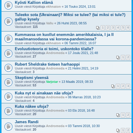
Kyösti Kallion elämä
Uusin viesti Kirjoittaja
ekhnaton
«
16 Touko 2024, 13:01
Tuleeko sota (Ukrainaan)? Miksi se tulee? (tai miksi ei tule?)
gallup kysely
Uusin viesti Kirjoittaja
Vallu
«
26 Huhti 2023, 08:55
Vastaukset:
115
1
2
3
4
5
6
Kummassa on kuollut enemmän amerikkalaisia, I ja II
maailmansodassa vai korona-pandemiassa?
Uusin viesti Kirjoittaja
ekhnaton
«
06 Tammi 2022, 16:07
Evoluutioteoria ei toimi, uskontoko tilalle?
Uusin viesti Kirjoittaja
Andromeda
«
17 Joulu 2021, 21:48
Vastaukset:
27
1
2
Rubert Sheldrake tieteen harhaoppi
Uusin viesti Kirjoittaja
Andromeda
«
21 Helmi 2021, 14:19
Vastaukset:
3
Skeptismi yleensä
Uusin viesti Kirjoittaja
Varjotar
«
13 Maalis 2019, 08:33
Vastaukset:
53
1
2
3
Kuka nyt ei ainakaan näe ufoja?
Uusin viesti Kirjoittaja
Andromeda
«
06 Marras 2018, 10:23
Vastaukset:
4
Kuka näkee ufoja?
Uusin viesti Kirjoittaja
Andromeda
«
03 Elo 2018, 16:48
Vastaukset:
20
1
2
James Randi
Uusin viesti Kirjoittaja
Andromeda
«
03 Tammi 2018, 10:30
Vastaukset:
20
1
2