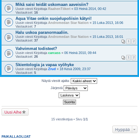
Mikä saisi teidät uskomaan aaveisiin?
Uusin viesti Kirjoittaja
RaahenTiikeri
«
03 Heinä 2014, 00:42
Vastaukset:
16
Aqua Vitae onkin suojelupoliisin kätyri!
Uusin viesti Kirjoittaja
Andromedan Star Nation
«
15 Loka 2013, 16:06
Vastaukset:
7
Halu uskoa paranormaaliin.
Uusin viesti Kirjoittaja
Andromedan Star Nation
«
15 Loka 2013, 16:01
Vastaukset:
37
1
2
Vahvimmat todisteet?
Uusin viesti Kirjoittaja
carcass
«
06 Heinä 2010, 09:44
Vastaukset:
26
1
2
Skientologia ja vapaa vyöhyke
Uusin viesti Kirjoittaja
Zrud
«
18 Kesä 2009, 23:37
Vastaukset:
5
Näytä viestit ajalta:
Järjestä
Uusi Aihe
15 viestiketjua • Sivu
1
/
1
Hyppää
PAIKALLAOLIJAT