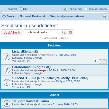
Pikalinkit
UKK
Rekisteröidy
Kirjaudu sisään
Etusivu
Normaali Keskustelu
Skeptismi ja pseudotieteet
tsi
Skeptismi ja pseudotieteet
Uusi Aihe
15 viestiketjua • Sivu
1
/
1
Tiedotteet
Lista ylläpitäjistä
Uusin viesti Kirjoittaja
Andromeda
«
27 Elo 2021, 08:57
Lähetetty Sijainti:
Ufologia
Vastaukset:
24
1
2
Paranormaali Blogin FAQ
Uusin viesti Kirjoittaja
Wespa
«
06 Touko 2008, 21:00
Lähetetty Sijainti:
Ufologia
SÄÄNNÖT - Lue ja noudata! [Päivitetty: 19.08.2018]
Uusin viesti Kirjoittaja
Andromeda
«
29 Syys 2022, 21:53
Lähetetty Sijainti:
Ufologia
Vastaukset:
13
Aiheet
10 Suomalaista Kulkuria
Uusin viesti Kirjoittaja
ekhnaton
«
01 Helmi 2026, 14:03