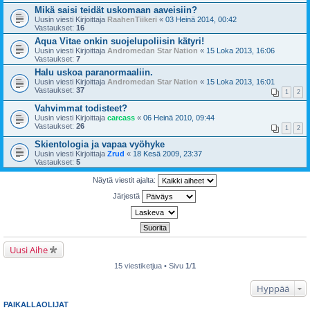
Mikä saisi teidät uskomaan aaveisiin?
Uusin viesti Kirjoittaja
RaahenTiikeri
«
03 Heinä 2014, 00:42
Vastaukset:
16
Aqua Vitae onkin suojelupoliisin kätyri!
Uusin viesti Kirjoittaja
Andromedan Star Nation
«
15 Loka 2013, 16:06
Vastaukset:
7
Halu uskoa paranormaaliin.
Uusin viesti Kirjoittaja
Andromedan Star Nation
«
15 Loka 2013, 16:01
Vastaukset:
37
1
2
Vahvimmat todisteet?
Uusin viesti Kirjoittaja
carcass
«
06 Heinä 2010, 09:44
Vastaukset:
26
1
2
Skientologia ja vapaa vyöhyke
Uusin viesti Kirjoittaja
Zrud
«
18 Kesä 2009, 23:37
Vastaukset:
5
Näytä viestit ajalta:
Järjestä
Uusi Aihe
15 viestiketjua • Sivu
1
/
1
Hyppää
PAIKALLAOLIJAT