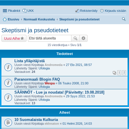
Pikalinkit
UKK
Rekisteröidy
Kirjaudu sisään
Etusivu
Normaali Keskustelu
Skeptismi ja pseudotieteet
tsi
Skeptismi ja pseudotieteet
Uusi Aihe
15 viestiketjua • Sivu
1
/
1
Tiedotteet
Lista ylläpitäjistä
Uusin viesti Kirjoittaja
Andromeda
«
27 Elo 2021, 08:57
Lähetetty Sijainti:
Ufologia
Vastaukset:
24
1
2
Paranormaali Blogin FAQ
Uusin viesti Kirjoittaja
Wespa
«
06 Touko 2008, 21:00
Lähetetty Sijainti:
Ufologia
SÄÄNNÖT - Lue ja noudata! [Päivitetty: 19.08.2018]
Uusin viesti Kirjoittaja
Andromeda
«
29 Syys 2022, 21:53
Lähetetty Sijainti:
Ufologia
Vastaukset:
13
Aiheet
10 Suomalaista Kulkuria
Uusin viesti Kirjoittaja
ekhnaton
«
01 Helmi 2026, 14:03