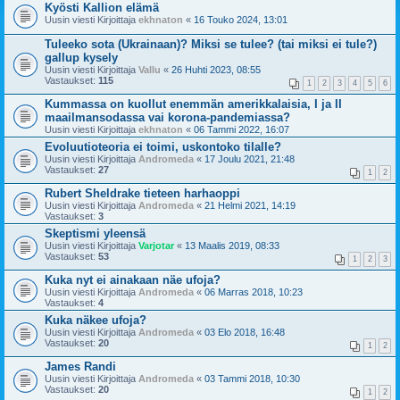
Kyösti Kallion elämä
Uusin viesti Kirjoittaja
ekhnaton
«
16 Touko 2024, 13:01
Tuleeko sota (Ukrainaan)? Miksi se tulee? (tai miksi ei tule?)
gallup kysely
Uusin viesti Kirjoittaja
Vallu
«
26 Huhti 2023, 08:55
Vastaukset:
115
1
2
3
4
5
6
Kummassa on kuollut enemmän amerikkalaisia, I ja II
maailmansodassa vai korona-pandemiassa?
Uusin viesti Kirjoittaja
ekhnaton
«
06 Tammi 2022, 16:07
Evoluutioteoria ei toimi, uskontoko tilalle?
Uusin viesti Kirjoittaja
Andromeda
«
17 Joulu 2021, 21:48
Vastaukset:
27
1
2
Rubert Sheldrake tieteen harhaoppi
Uusin viesti Kirjoittaja
Andromeda
«
21 Helmi 2021, 14:19
Vastaukset:
3
Skeptismi yleensä
Uusin viesti Kirjoittaja
Varjotar
«
13 Maalis 2019, 08:33
Vastaukset:
53
1
2
3
Kuka nyt ei ainakaan näe ufoja?
Uusin viesti Kirjoittaja
Andromeda
«
06 Marras 2018, 10:23
Vastaukset:
4
Kuka näkee ufoja?
Uusin viesti Kirjoittaja
Andromeda
«
03 Elo 2018, 16:48
Vastaukset:
20
1
2
James Randi
Uusin viesti Kirjoittaja
Andromeda
«
03 Tammi 2018, 10:30
Vastaukset:
20
1
2