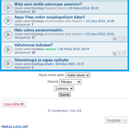
Mikä saisi teidät uskomaan aaveisiin?
Uusin viesti Kirjoittaja
RaahenTiikeri
«
03 Heinä 2014, 00:42
Vastaukset:
16
Aqua Vitae onkin suojelupoliisin kätyri!
Uusin viesti Kirjoittaja
Andromedan Star Nation
«
15 Loka 2013, 16:06
Vastaukset:
7
Halu uskoa paranormaaliin.
Uusin viesti Kirjoittaja
Andromedan Star Nation
«
15 Loka 2013, 16:01
Vastaukset:
37
1
2
Vahvimmat todisteet?
Uusin viesti Kirjoittaja
carcass
«
06 Heinä 2010, 09:44
Vastaukset:
26
1
2
Skientologia ja vapaa vyöhyke
Uusin viesti Kirjoittaja
Zrud
«
18 Kesä 2009, 23:37
Vastaukset:
5
Näytä viestit ajalta:
Järjestä
Uusi Aihe
15 viestiketjua • Sivu
1
/
1
Hyppää
PAIKALLAOLIJAT