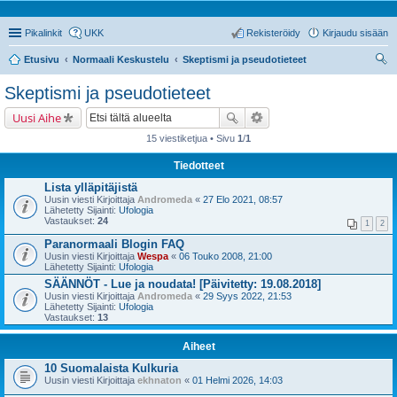
Pikalinkit
UKK
Rekisteröidy
Kirjaudu sisään
Etusivu
Normaali Keskustelu
Skeptismi ja pseudotieteet
tsi
Skeptismi ja pseudotieteet
Uusi Aihe
15 viestiketjua • Sivu
1
/
1
Tiedotteet
Lista ylläpitäjistä
Uusin viesti Kirjoittaja
Andromeda
«
27 Elo 2021, 08:57
Lähetetty Sijainti:
Ufologia
Vastaukset:
24
1
2
Paranormaali Blogin FAQ
Uusin viesti Kirjoittaja
Wespa
«
06 Touko 2008, 21:00
Lähetetty Sijainti:
Ufologia
SÄÄNNÖT - Lue ja noudata! [Päivitetty: 19.08.2018]
Uusin viesti Kirjoittaja
Andromeda
«
29 Syys 2022, 21:53
Lähetetty Sijainti:
Ufologia
Vastaukset:
13
Aiheet
10 Suomalaista Kulkuria
Uusin viesti Kirjoittaja
ekhnaton
«
01 Helmi 2026, 14:03