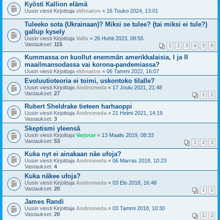
Kyösti Kallion elämä
Uusin viesti Kirjoittaja
ekhnaton
«
16 Touko 2024, 13:01
Tuleeko sota (Ukrainaan)? Miksi se tulee? (tai miksi ei tule?)
gallup kysely
Uusin viesti Kirjoittaja
Vallu
«
26 Huhti 2023, 08:55
Vastaukset:
115
1
2
3
4
5
6
Kummassa on kuollut enemmän amerikkalaisia, I ja II
maailmansodassa vai korona-pandemiassa?
Uusin viesti Kirjoittaja
ekhnaton
«
06 Tammi 2022, 16:07
Evoluutioteoria ei toimi, uskontoko tilalle?
Uusin viesti Kirjoittaja
Andromeda
«
17 Joulu 2021, 21:48
Vastaukset:
27
1
2
Rubert Sheldrake tieteen harhaoppi
Uusin viesti Kirjoittaja
Andromeda
«
21 Helmi 2021, 14:19
Vastaukset:
3
Skeptismi yleensä
Uusin viesti Kirjoittaja
Varjotar
«
13 Maalis 2019, 08:33
Vastaukset:
53
1
2
3
Kuka nyt ei ainakaan näe ufoja?
Uusin viesti Kirjoittaja
Andromeda
«
06 Marras 2018, 10:23
Vastaukset:
4
Kuka näkee ufoja?
Uusin viesti Kirjoittaja
Andromeda
«
03 Elo 2018, 16:48
Vastaukset:
20
1
2
James Randi
Uusin viesti Kirjoittaja
Andromeda
«
03 Tammi 2018, 10:30
Vastaukset:
20
1
2