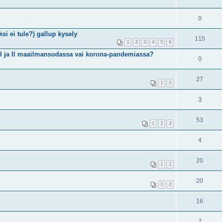
0
si ei tule?) gallup kysely
115
1
2
3
4
5
6
I ja II maailmansodassa vai korona-pandemiassa?
0
27
1
2
3
53
1
2
3
4
20
1
2
20
1
2
16
7