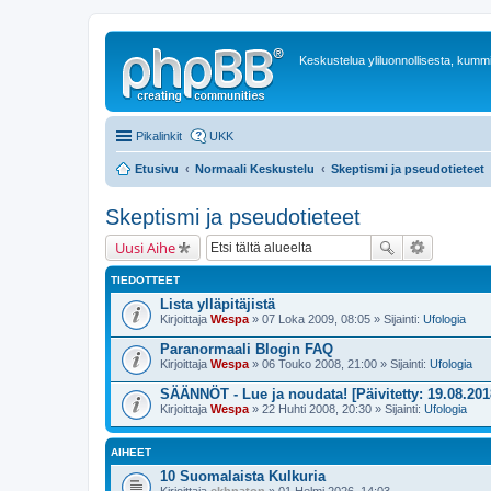
Keskustelua yliluonnollisesta, kummit
Pikalinkit
UKK
Etusivu
Normaali Keskustelu
Skeptismi ja pseudotieteet
Skeptismi ja pseudotieteet
Uusi Aihe
TIEDOTTEET
Lista ylläpitäjistä
Kirjoittaja
Wespa
» 07 Loka 2009, 08:05 » Sijainti:
Ufologia
Paranormaali Blogin FAQ
Kirjoittaja
Wespa
» 06 Touko 2008, 21:00 » Sijainti:
Ufologia
SÄÄNNÖT - Lue ja noudata! [Päivitetty: 19.08.201
Kirjoittaja
Wespa
» 22 Huhti 2008, 20:30 » Sijainti:
Ufologia
AIHEET
10 Suomalaista Kulkuria