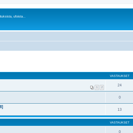
uksista, ufoista...
VASTAUKSET
24
1
2
0
8]
13
VASTAUKSET
0