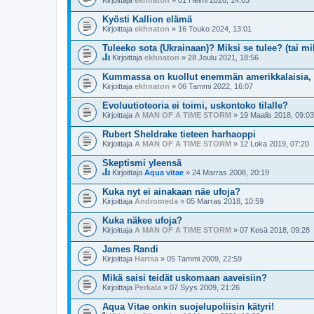
Kirjoittaja
ekhnaton
» 01 Helmi 2026, 14:03
Kyösti Kallion elämä
Kirjoittaja
ekhnaton
» 16 Touko 2024, 13:01
Tuleeko sota (Ukrainaan)? Miksi se tulee? (tai mik
Kirjoittaja
ekhnaton
» 28 Joulu 2021, 18:56
T
ä
Kummassa on kuollut enemmän amerikkalaisia, 
m
Kirjoittaja
ekhnaton
» 06 Tammi 2022, 16:07
ä
k
Evoluutioteoria ei toimi, uskontoko tilalle?
e
Kirjoittaja
t
A MAN OF A TIME STORM
» 19 Maalis 2018, 09:03
j
u
Rubert Sheldrake tieteen harhaoppi
o
Kirjoittaja
A MAN OF A TIME STORM
» 12 Loka 2019, 07:20
n
l
Skeptismi yleensä
u
Kirjoittaja
Aqua vitae
» 24 Marras 2008, 20:19
e
T
t
ä
Kuka nyt ei ainakaan näe ufoja?
t
m
u
Kirjoittaja
Andromeda
» 05 Marras 2018, 10:59
ä
k
Kuka näkee ufoja?
e
Kirjoittaja
t
A MAN OF A TIME STORM
» 07 Kesä 2018, 09:28
j
u
James Randi
o
Kirjoittaja
Hartsa
» 05 Tammi 2009, 22:59
n
l
Mikä saisi teidät uskomaan aaveisiin?
u
Kirjoittaja
Perkala
» 07 Syys 2009, 21:26
e
t
Aqua Vitae onkin suojelupoliisin kätyri!
t