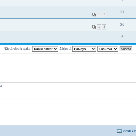
37
1
2
26
1
2
5
Näytä viestit ajalta:
Järjestä
aa
Viesti Yll