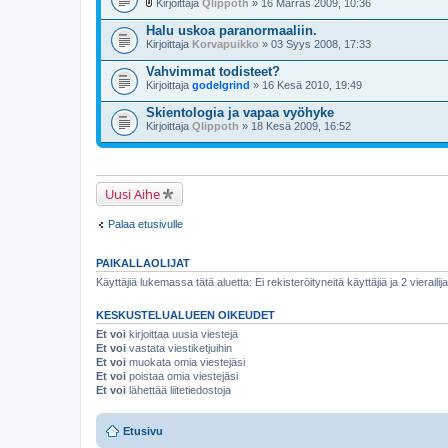
u
Kirjoittaja
Qlippoth
» 16 Marras 2009, 10:36
l
i
Halu uskoa paranormaaliin.
i
Kirjoittaja
Korvapuikko
» 03 Syys 2008, 17:33
t
t
Vahvimmat todisteet?
e
Kirjoittaja
e
godelgrind
» 16 Kesä 2010, 19:49
t
Skientologia ja vapaa vyöhyke
Kirjoittaja
Qlippoth
» 18 Kesä 2009, 16:52
Uusi Aihe
Palaa etusivulle
PAIKALLAOLIJAT
Käyttäjiä lukemassa tätä aluetta: Ei rekisteröityneitä käyttäjiä ja 2 vierailij
KESKUSTELUALUEEN OIKEUDET
Et voi
kirjoittaa uusia viestejä
Et voi
vastata viestiketjuihin
Et voi
muokata omia viestejäsi
Et voi
poistaa omia viestejäsi
Et voi
lähettää liitetiedostoja
Etusivu