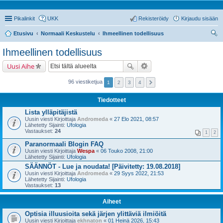
Pikalinkit
UKK
Rekisteröidy
Kirjaudu sisään
Etusivu
Normaali Keskustelu
Ihmeellinen todellisuus
tsi
Ihmeellinen todellisuus
Uusi Aihe
96 viestiketjua
1
2
3
4
Tiedotteet
Lista ylläpitäjistä
Uusin viesti Kirjoittaja
Andromeda
«
27 Elo 2021, 08:57
Lähetetty Sijainti:
Ufologia
Vastaukset:
24
1
2
Paranormaali Blogin FAQ
Uusin viesti Kirjoittaja
Wespa
«
06 Touko 2008, 21:00
Lähetetty Sijainti:
Ufologia
SÄÄNNÖT - Lue ja noudata! [Päivitetty: 19.08.2018]
Uusin viesti Kirjoittaja
Andromeda
«
29 Syys 2022, 21:53
Lähetetty Sijainti:
Ufologia
Vastaukset:
13
Aiheet
Optisia illuusioita sekä järjen ylittäviä ilmiöitä
Uusin viesti Kirjoittaja
ekhnaton
«
01 Heinä 2026, 15:43