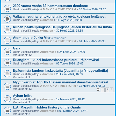
2100 vuotta vanha 69 hammasrattaan tietokone
Uusin viesti Kirjoittaja
A MAN OF A TIME STORM
«
18 Touko 2026, 21:23
Valtavan suuria lentokoneita jotka eivät koskaan lentäneet
Uusin viesti Kirjoittaja
ekhnaton
«
11 Syys 2025, 19:50
Kiinan pääkaupungissa Beijingissä jälleen historiallisia tulvia
Uusin viesti Kirjoittaja
ekhnaton
«
30 Heinä 2025, 14:38
Atomistudio Jukka Viertomanner
Uusin viesti Kirjoittaja
A MAN OF A TIME STORM
«
01 Helmi 2025, 09:33
Gaia
Uusin viesti Kirjoittaja
Andromeda
«
24 Loka 2024, 17:09
Vastaukset:
12
Ruangin tulivuori Indonesiassa purkautui räjähtävästi
Uusin viesti Kirjoittaja
ekhnaton
«
05 Touko 2024, 15:05
Epäonnisia kuuhun laskeutujia (Japanilla ja Yhdysvalloilla)
Uusin viesti Kirjoittaja
ekhnaton
«
29 Helmi 2024, 16:23
Vastaukset:
1
Myytinkertojat:Top 10- Pieleen menneet ilmastoennustukset
Uusin viesti Kirjoittaja
A MAN OF A TIME STORM
«
12 Helmi 2024, 08:13
Vastaukset:
43
1
2
3
Ayhan Infire
Uusin viesti Kirjoittaja
ekhnaton
«
12 Marras 2023, 10:42
Vastaukset:
2
L.A. Marzulli: Hidden History of the Giants
Uusin viesti Kirjoittaja
Andromeda
«
09 Marras 2023, 12:31
Vastaukset:
2