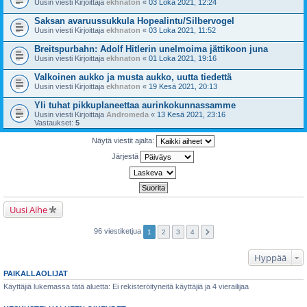
Uusin viesti Kirjoittaja
ekhnaton
«
03 Loka 2021, 12:24
Saksan avaruussukkula Hopealintu/Silbervogel
Uusin viesti Kirjoittaja
ekhnaton
«
03 Loka 2021, 11:52
Breitspurbahn: Adolf Hitlerin unelmoima jättikoon juna
Uusin viesti Kirjoittaja
ekhnaton
«
01 Loka 2021, 19:16
Valkoinen aukko ja musta aukko, uutta tiedettä
Uusin viesti Kirjoittaja
ekhnaton
«
19 Kesä 2021, 20:13
Yli tuhat pikkuplaneettaa aurinkokunnassamme
Uusin viesti Kirjoittaja
Andromeda
«
13 Kesä 2021, 23:16
Vastaukset:
5
Näytä viestit ajalta:
Järjestä
Uusi Aihe
96 viestiketjua
1
2
3
4
Hyppää
PAIKALLAOLIJAT
Käyttäjiä lukemassa tätä aluetta: Ei rekisteröityneitä käyttäjiä ja 4 vierailijaa