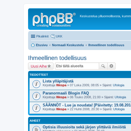
Keskustelua yliluonnollisesta, kummit
Pikalinkit
UKK
Etusivu
Normaali Keskustelu
Ihmeellinen todellisuus
Ihmeellinen todellisuus
Uusi Aihe
TIEDOTTEET
Lista ylläpitäjistä
Kirjoittaja
Wespa
» 07 Loka 2009, 08:05 » Sijainti:
Ufologia
Paranormaali Blogin FAQ
Kirjoittaja
Wespa
» 06 Touko 2008, 21:00 » Sijainti:
Ufologia
SÄÄNNÖT - Lue ja noudata! [Päivitetty: 19.08.201
Kirjoittaja
Wespa
» 22 Huhti 2008, 20:30 » Sijainti:
Ufologia
AIHEET
Optisia illuusioita sekä järjen ylittäviä ilmiöitä