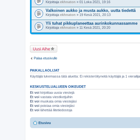
Kirjoittaja
ekhnaton
» 01 Loka 2021, 19:16
Valkoinen aukko ja musta aukko, uutta tiedettä
Kirjoittaja
ekhnaton
» 19 Kesä 2021, 20:13
Yli tuhat pikkuplaneettaa aurinkokunnassamme
Kirjoittaja
ekhnaton
» 11 Kesä 2021, 20:20
Uusi Aihe
Palaa etusivulle
PAIKALLAOLIJAT
Käyttäjiä lukemassa tätä aluetta: Ei rekisteröityneitä käyttäjiä ja 1 vierailija
KESKUSTELUALUEEN OIKEUDET
Et voi
kirjoittaa uusia viestejä
Et voi
vastata viestiketjuihin
Et voi
muokata omia viestejäsi
Et voi
poistaa omia viestejäsi
Et voi
lähettää liitetiedostoja
Etusivu