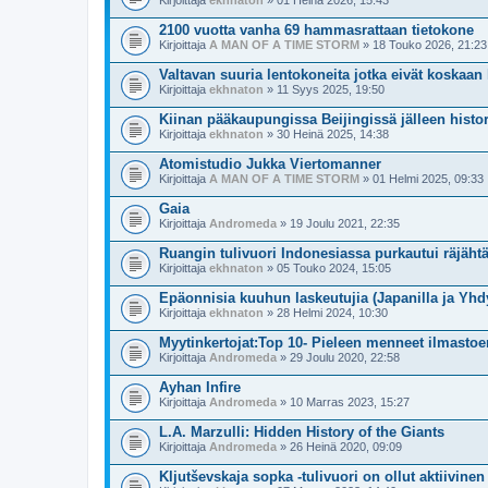
Kirjoittaja
ekhnaton
» 01 Heinä 2026, 15:43
2100 vuotta vanha 69 hammasrattaan tietokone
Kirjoittaja
A MAN OF A TIME STORM
» 18 Touko 2026, 21:23
Valtavan suuria lentokoneita jotka eivät koskaan 
Kirjoittaja
ekhnaton
» 11 Syys 2025, 19:50
Kiinan pääkaupungissa Beijingissä jälleen histori
Kirjoittaja
ekhnaton
» 30 Heinä 2025, 14:38
Atomistudio Jukka Viertomanner
Kirjoittaja
A MAN OF A TIME STORM
» 01 Helmi 2025, 09:33
Gaia
Kirjoittaja
Andromeda
» 19 Joulu 2021, 22:35
Ruangin tulivuori Indonesiassa purkautui räjähtä
Kirjoittaja
ekhnaton
» 05 Touko 2024, 15:05
Epäonnisia kuuhun laskeutujia (Japanilla ja Yhdy
Kirjoittaja
ekhnaton
» 28 Helmi 2024, 10:30
Myytinkertojat:Top 10- Pieleen menneet ilmasto
Kirjoittaja
Andromeda
» 29 Joulu 2020, 22:58
Ayhan Infire
Kirjoittaja
Andromeda
» 10 Marras 2023, 15:27
L.A. Marzulli: Hidden History of the Giants
Kirjoittaja
Andromeda
» 26 Heinä 2020, 09:09
Kljutševskaja sopka -tulivuori on ollut aktiivine