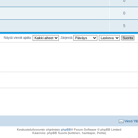
0
0
5
Näytä viestit ajalta:
Järjestä
Viesti Yll
Keskustelufoorumin ohjelmisto
phpBB
® Forum Software © phpBB Limited
Käännös: phpBB Suomi (lurttinen, harritapio, Pettis)