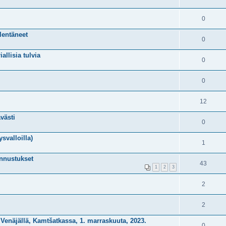
0
lentäneet
0
allisia tulvia
0
0
12
västi
0
svalloilla)
1
ennustukset
43
1
2
3
2
2
n Venäjällä, Kamtšatkassa, 1. marraskuuta, 2023.
0