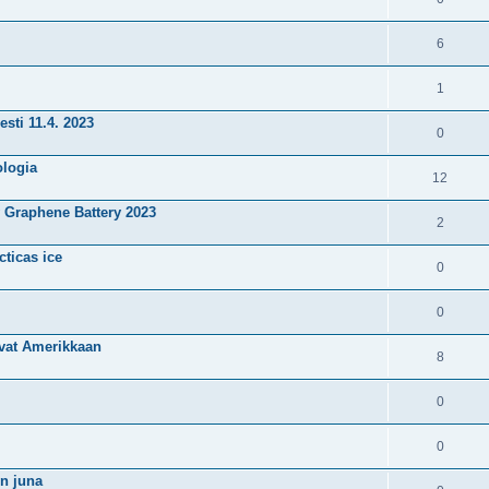
6
1
esti 11.4. 2023
0
ologia
12
Graphene Battery 2023
2
cticas ice
0
0
tivat Amerikkaan
8
0
0
on juna