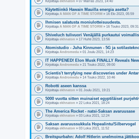
Kirjoittaja
ekhnaton
» 07 Marras 2023, 14:40
Käytettiinkö Hawain Mauilla energia asetta?
Kirjoittaja
A MAN OF A TIME STORM
» 16 Elo 2023, 05:59
Ihmisen salatusta moniulotteisuudesta.
Kirjoittaja
A MAN OF A TIME STORM
» 16 Touko 2023, 09:31
Shiveluch tulivuori Venäjällä purkautui voimallis
Kirjoittaja
ekhnaton
» 17 Huhti 2023, 13:56
Atomistudio - Juha Kinnunen - 5G ja sotilastekn
Kirjoittaja
Andromeda
» 01 Joulu 2021, 14:23
IT HAPPENED! Elon Musk FINALLY Reveals New 
Kirjoittaja
Andromeda
» 21 Touko 2022, 09:00
Scientis't terryfying new discoveries under Antar
Kirjoittaja
Andromeda
» 14 Touko 2022, 10:46
Robotti aseen kanssa
Kirjoittaja
ekhnaton
» 01 Joulu 2021, 19:21
5000 vuotta sitten muinaiset egyptiläiset purjeh
Kirjoittaja
ekhnaton
» 22 Loka 2021, 18:24
The America Rocket - natsi-Saksan avaruusase
Kirjoittaja
ekhnaton
» 03 Loka 2021, 12:24
Saksan avaruussukkula Hopealintu/Silbervogel
Kirjoittaja
ekhnaton
» 03 Loka 2021, 11:52
Breitspurbahn: Adolf Hitlerin unelmoima jättiko