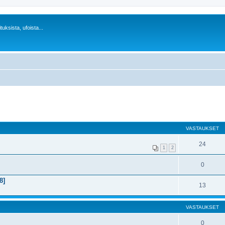
uksista, ufoista...
VASTAUKSET
24
1
2
0
8]
13
VASTAUKSET
0