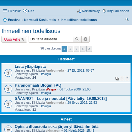
Pikalinkit
UKK
Rekisteröidy
Kirjaudu sisään
Etusivu
Normaali Keskustelu
Ihmeellinen todellisuus
tsi
Ihmeellinen todellisuus
Uusi Aihe
96 viestiketjua
1
2
3
4
Tiedotteet
Lista ylläpitäjistä
Uusin viesti Kirjoittaja
Andromeda
«
27 Elo 2021, 08:57
Lähetetty Sijainti:
Ufologia
Vastaukset:
24
1
2
Paranormaali Blogin FAQ
Uusin viesti Kirjoittaja
Wespa
«
06 Touko 2008, 21:00
Lähetetty Sijainti:
Ufologia
SÄÄNNÖT - Lue ja noudata! [Päivitetty: 19.08.2018]
Uusin viesti Kirjoittaja
Andromeda
«
29 Syys 2022, 21:53
Lähetetty Sijainti:
Ufologia
Vastaukset:
13
Aiheet
Optisia illuusioita sekä järjen ylittäviä ilmiöitä
Uusin viesti Kirjoittaja
ekhnaton
«
01 Heinä 2026, 15:43