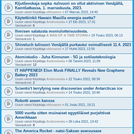
Kljutševskaja sopka -tulivuori on ollut aktiivinen Venäjällä,
Kamtšatkassa, 1. marraskuuta, 2023.
Uusin viesti Kirjoittaja
ekhnaton
«
07 Marras 2023, 14:40
Käytettiinkö Hawain Mauilla energia asetta?
Uusin viesti Kirjoittaja
Andromeda
«
27 Elo 2023, 17:31
Vastaukset:
6
Ihmisen salatusta moniulotteisuudesta.
Uusin viesti Kirjoittaja
A MAN OF A TIME STORM
«
19 Touko 2023, 06:13
Vastaukset:
1
Shiveluch tulivuori Venäjällä purkautui voimallisesti 11.4. 2023
Uusin viesti Kirjoittaja
ekhnaton
«
17 Huhti 2023, 13:56
Atomistudio - Juha Kinnunen - 5G ja sotilasteknologia
Uusin viesti Kirjoittaja
Andromeda
«
06 Tammi 2023, 11:09
Vastaukset:
12
IT HAPPENED! Elon Musk FINALLY Reveals New Graphene
Battery 2023
Uusin viesti Kirjoittaja
Andromeda
«
22 Touko 2022, 08:39
Vastaukset:
2
Scientis't terryfying new discoveries under Antarcticas ice
Uusin viesti Kirjoittaja
Andromeda
«
14 Touko 2022, 10:46
Robotti aseen kanssa
Uusin viesti Kirjoittaja
ekhnaton
«
01 Joulu 2021, 19:21
5000 vuotta sitten muinaiset egyptiläiset purjehtivat
Amerikkaan
Uusin viesti Kirjoittaja
Andromeda
«
26 Loka 2021, 13:42
Vastaukset:
8
The America Rocket - natsi-Saksan avaruusase