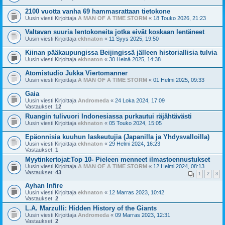
2100 vuotta vanha 69 hammasrattaan tietokone
Uusin viesti Kirjoittaja
A MAN OF A TIME STORM
«
18 Touko 2026, 21:23
Valtavan suuria lentokoneita jotka eivät koskaan lentäneet
Uusin viesti Kirjoittaja
ekhnaton
«
11 Syys 2025, 19:50
Kiinan pääkaupungissa Beijingissä jälleen historiallisia tulvia
Uusin viesti Kirjoittaja
ekhnaton
«
30 Heinä 2025, 14:38
Atomistudio Jukka Viertomanner
Uusin viesti Kirjoittaja
A MAN OF A TIME STORM
«
01 Helmi 2025, 09:33
Gaia
Uusin viesti Kirjoittaja
Andromeda
«
24 Loka 2024, 17:09
Vastaukset:
12
Ruangin tulivuori Indonesiassa purkautui räjähtävästi
Uusin viesti Kirjoittaja
ekhnaton
«
05 Touko 2024, 15:05
Epäonnisia kuuhun laskeutujia (Japanilla ja Yhdysvalloilla)
Uusin viesti Kirjoittaja
ekhnaton
«
29 Helmi 2024, 16:23
Vastaukset:
1
Myytinkertojat:Top 10- Pieleen menneet ilmastoennustukset
Uusin viesti Kirjoittaja
A MAN OF A TIME STORM
«
12 Helmi 2024, 08:13
Vastaukset:
43
1
2
3
Ayhan Infire
Uusin viesti Kirjoittaja
ekhnaton
«
12 Marras 2023, 10:42
Vastaukset:
2
L.A. Marzulli: Hidden History of the Giants
Uusin viesti Kirjoittaja
Andromeda
«
09 Marras 2023, 12:31
Vastaukset:
2