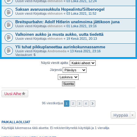
Uusin viesti Kirjoittaja
ekhnaton
«
03 Loka 2021, 12:24
Saksan avaruussukkula Hopealintu/Silbervogel
Uusin viesti Kirjoittaja
ekhnaton
«
03 Loka 2021, 11:52
Breitspurbahn: Adolf Hitlerin unelmoima jättikoon juna
Uusin viesti Kirjoittaja
ekhnaton
«
01 Loka 2021, 19:16
Valkoinen aukko ja musta aukko, uutta tiedettä
Uusin viesti Kirjoittaja
ekhnaton
«
19 Kesä 2021, 20:13
Yli tuhat pikkuplaneettaa aurinkokunnassamme
Uusin viesti Kirjoittaja
Andromeda
«
13 Kesä 2021, 23:16
Vastaukset:
5
Näytä viestit ajalta:
Järjestä
Uusi Aihe
96 viestiketjua
1
2
3
4
Hyppää
PAIKALLAOLIJAT
Käyttäjiä lukemassa tätä aluetta: Ei rekisteröityneitä käyttäjiä ja 1 vierailija