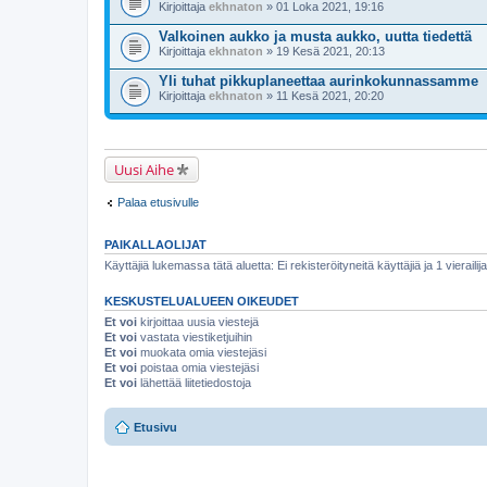
Kirjoittaja
ekhnaton
» 01 Loka 2021, 19:16
Valkoinen aukko ja musta aukko, uutta tiedettä
Kirjoittaja
ekhnaton
» 19 Kesä 2021, 20:13
Yli tuhat pikkuplaneettaa aurinkokunnassamme
Kirjoittaja
ekhnaton
» 11 Kesä 2021, 20:20
Uusi Aihe
Palaa etusivulle
PAIKALLAOLIJAT
Käyttäjiä lukemassa tätä aluetta: Ei rekisteröityneitä käyttäjiä ja 1 vierailija
KESKUSTELUALUEEN OIKEUDET
Et voi
kirjoittaa uusia viestejä
Et voi
vastata viestiketjuihin
Et voi
muokata omia viestejäsi
Et voi
poistaa omia viestejäsi
Et voi
lähettää liitetiedostoja
Etusivu