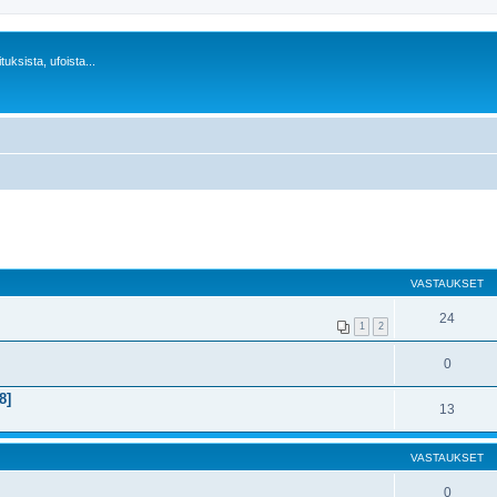
uksista, ufoista...
VASTAUKSET
24
1
2
0
8]
13
VASTAUKSET
0