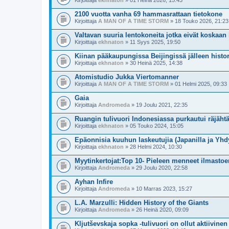
Kirjoittaja
ekhnaton
» 01 Heinä 2026, 15:43
2100 vuotta vanha 69 hammasrattaan tietokone
Kirjoittaja
A MAN OF A TIME STORM
» 18 Touko 2026, 21:23
Valtavan suuria lentokoneita jotka eivät koskaan 
Kirjoittaja
ekhnaton
» 11 Syys 2025, 19:50
Kiinan pääkaupungissa Beijingissä jälleen histori
Kirjoittaja
ekhnaton
» 30 Heinä 2025, 14:38
Atomistudio Jukka Viertomanner
Kirjoittaja
A MAN OF A TIME STORM
» 01 Helmi 2025, 09:33
Gaia
Kirjoittaja
Andromeda
» 19 Joulu 2021, 22:35
Ruangin tulivuori Indonesiassa purkautui räjähtä
Kirjoittaja
ekhnaton
» 05 Touko 2024, 15:05
Epäonnisia kuuhun laskeutujia (Japanilla ja Yhdy
Kirjoittaja
ekhnaton
» 28 Helmi 2024, 10:30
Myytinkertojat:Top 10- Pieleen menneet ilmasto
Kirjoittaja
Andromeda
» 29 Joulu 2020, 22:58
Ayhan Infire
Kirjoittaja
Andromeda
» 10 Marras 2023, 15:27
L.A. Marzulli: Hidden History of the Giants
Kirjoittaja
Andromeda
» 26 Heinä 2020, 09:09
Kljutševskaja sopka -tulivuori on ollut aktiivine