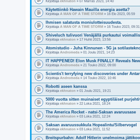
Kirjoittaja
ekhnaton
» 07 Marras 2023, 14:40
Käytettiinkö Hawain Mauilla energia asetta?
Kirjoittaja
A MAN OF A TIME STORM
» 16 Elo 2023, 05:59
Ihmisen salatusta moniulotteisuudesta.
Kirjoittaja
A MAN OF A TIME STORM
» 16 Touko 2023, 09:31
Shiveluch tulivuori Venäjällä purkautui voimallis
Kirjoittaja
ekhnaton
» 17 Huhti 2023, 13:56
Atomistudio - Juha Kinnunen - 5G ja sotilastekn
Kirjoittaja
Andromeda
» 01 Joulu 2021, 14:23
IT HAPPENED! Elon Musk FINALLY Reveals New 
Kirjoittaja
Andromeda
» 21 Touko 2022, 09:00
Scientis't terryfying new discoveries under Antar
Kirjoittaja
Andromeda
» 14 Touko 2022, 10:46
Robotti aseen kanssa
Kirjoittaja
ekhnaton
» 01 Joulu 2021, 19:21
5000 vuotta sitten muinaiset egyptiläiset purjeh
Kirjoittaja
ekhnaton
» 22 Loka 2021, 18:24
The America Rocket - natsi-Saksan avaruusase
Kirjoittaja
ekhnaton
» 03 Loka 2021, 12:24
Saksan avaruussukkula Hopealintu/Silbervogel
Kirjoittaja
ekhnaton
» 03 Loka 2021, 11:52
Breitspurbahn: Adolf Hitlerin unelmoima jättiko