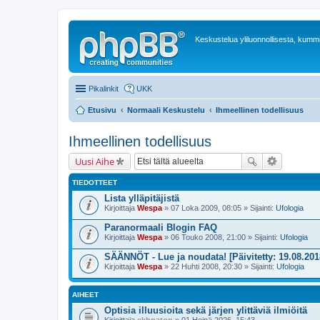
Keskustelua yliluonnollisesta, kummit
Pikalinkit
UKK
Etusivu
Normaali Keskustelu
Ihmeellinen todellisuus
Ihmeellinen todellisuus
Uusi Aihe
TIEDOTTEET
Lista ylläpitäjistä
Kirjoittaja
Wespa
» 07 Loka 2009, 08:05 » Sijainti:
Ufologia
Paranormaali Blogin FAQ
Kirjoittaja
Wespa
» 06 Touko 2008, 21:00 » Sijainti:
Ufologia
SÄÄNNÖT - Lue ja noudata! [Päivitetty: 19.08.201
Kirjoittaja
Wespa
» 22 Huhti 2008, 20:30 » Sijainti:
Ufologia
AIHEET
Optisia illuusioita sekä järjen ylittäviä ilmiöitä