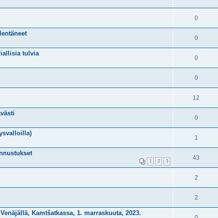
0
lentäneet
0
allisia tulvia
0
0
12
västi
0
svalloilla)
1
ennustukset
43
1
2
3
2
2
n Venäjällä, Kamtšatkassa, 1. marraskuuta, 2023.
0