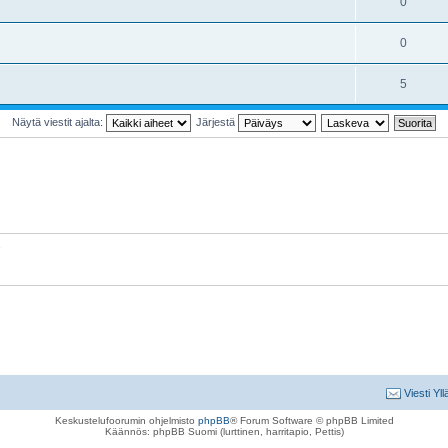
0
0
5
Näytä viestit ajalta:
Järjestä
Viesti Yll
Keskustelufoorumin ohjelmisto
phpBB
® Forum Software © phpBB Limited
Käännös: phpBB Suomi (lurttinen, harritapio, Pettis)