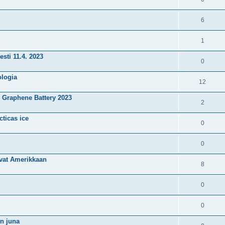
6
1
esti 11.4. 2023
0
ologia
12
Graphene Battery 2023
2
cticas ice
0
0
tivat Amerikkaan
8
0
0
on juna