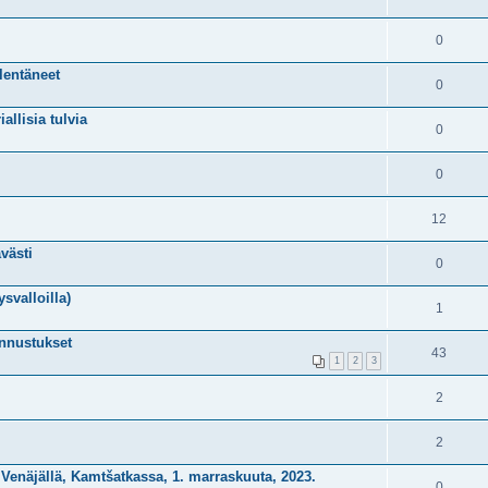
0
lentäneet
0
allisia tulvia
0
0
12
västi
0
svalloilla)
1
ennustukset
43
1
2
3
2
2
n Venäjällä, Kamtšatkassa, 1. marraskuuta, 2023.
0