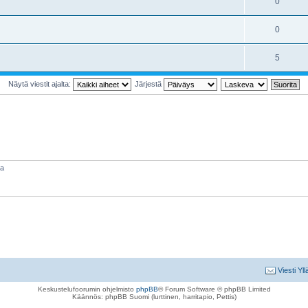
0
0
5
Näytä viestit ajalta:
Järjestä
aa
Viesti Yll
Keskustelufoorumin ohjelmisto
phpBB
® Forum Software © phpBB Limited
Käännös: phpBB Suomi (lurttinen, harritapio, Pettis)