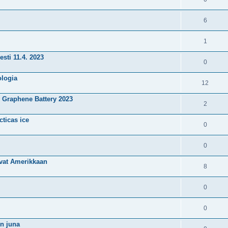
6
1
esti 11.4. 2023
0
ologia
12
Graphene Battery 2023
2
cticas ice
0
0
tivat Amerikkaan
8
0
0
on juna