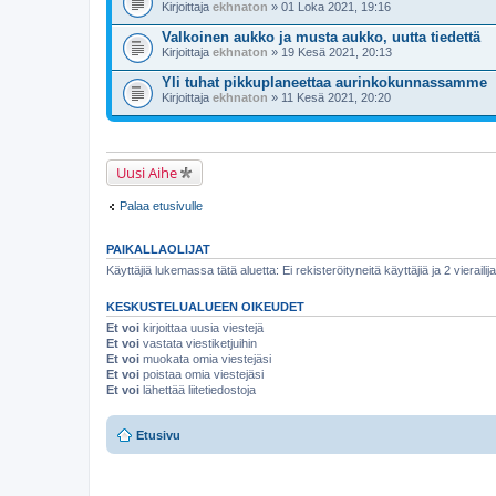
Kirjoittaja
ekhnaton
» 01 Loka 2021, 19:16
Valkoinen aukko ja musta aukko, uutta tiedettä
Kirjoittaja
ekhnaton
» 19 Kesä 2021, 20:13
Yli tuhat pikkuplaneettaa aurinkokunnassamme
Kirjoittaja
ekhnaton
» 11 Kesä 2021, 20:20
Uusi Aihe
Palaa etusivulle
PAIKALLAOLIJAT
Käyttäjiä lukemassa tätä aluetta: Ei rekisteröityneitä käyttäjiä ja 2 vierailij
KESKUSTELUALUEEN OIKEUDET
Et voi
kirjoittaa uusia viestejä
Et voi
vastata viestiketjuihin
Et voi
muokata omia viestejäsi
Et voi
poistaa omia viestejäsi
Et voi
lähettää liitetiedostoja
Etusivu