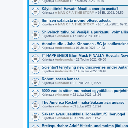
Kirjoittaja
ekhnaton
» 07 Marras 2023, 14:40
Käytettiinkö Hawain Mauilla energia asetta?
Kirjoittaja
A MAN OF A TIME STORM
» 16 Elo 2023, 05:59
Ihmisen salatusta moniulotteisuudesta.
Kirjoittaja
A MAN OF A TIME STORM
» 16 Touko 2023, 09:31
Shiveluch tulivuori Venäjällä purkautui voimallis
Kirjoittaja
ekhnaton
» 17 Huhti 2023, 13:56
Atomistudio - Juha Kinnunen - 5G ja sotilastekn
Kirjoittaja
Andromeda
» 01 Joulu 2021, 14:23
IT HAPPENED! Elon Musk FINALLY Reveals New 
Kirjoittaja
Andromeda
» 21 Touko 2022, 09:00
Scientis't terryfying new discoveries under Antar
Kirjoittaja
Andromeda
» 14 Touko 2022, 10:46
Robotti aseen kanssa
Kirjoittaja
ekhnaton
» 01 Joulu 2021, 19:21
5000 vuotta sitten muinaiset egyptiläiset purjeh
Kirjoittaja
ekhnaton
» 22 Loka 2021, 18:24
The America Rocket - natsi-Saksan avaruusase
Kirjoittaja
ekhnaton
» 03 Loka 2021, 12:24
Saksan avaruussukkula Hopealintu/Silbervogel
Kirjoittaja
ekhnaton
» 03 Loka 2021, 11:52
Breitspurbahn: Adolf Hitlerin unelmoima jättiko