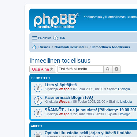
Keskustelua yliluonnollisesta, kummit
Pikalinkit
UKK
Etusivu
Normaali Keskustelu
Ihmeellinen todellisuus
Ihmeellinen todellisuus
Uusi Aihe
TIEDOTTEET
Lista ylläpitäjistä
Kirjoittaja
Wespa
» 07 Loka 2009, 08:05 » Sijainti:
Ufologia
Paranormaali Blogin FAQ
Kirjoittaja
Wespa
» 06 Touko 2008, 21:00 » Sijainti:
Ufologia
SÄÄNNÖT - Lue ja noudata! [Päivitetty: 19.08.201
Kirjoittaja
Wespa
» 22 Huhti 2008, 20:30 » Sijainti:
Ufologia
AIHEET
Optisia illuusioita sekä järjen ylittäviä ilmiöitä