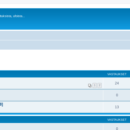
uksista, ufoista...
VASTAUKSET
24
1
2
0
8]
13
VASTAUKSET
0