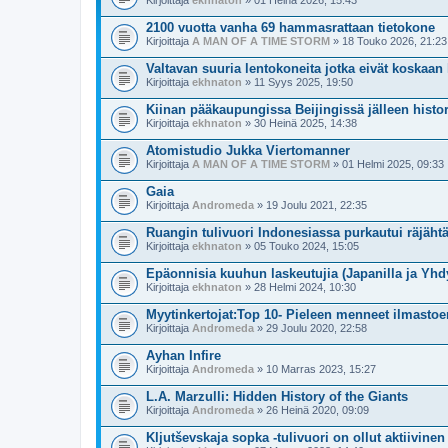
Kirjoittaja
ekhnaton
» 01 Heinä 2026, 15:43
2100 vuotta vanha 69 hammasrattaan tietokone
Kirjoittaja
A MAN OF A TIME STORM
» 18 Touko 2026, 21:23
Valtavan suuria lentokoneita jotka eivät koskaan 
Kirjoittaja
ekhnaton
» 11 Syys 2025, 19:50
Kiinan pääkaupungissa Beijingissä jälleen histori
Kirjoittaja
ekhnaton
» 30 Heinä 2025, 14:38
Atomistudio Jukka Viertomanner
Kirjoittaja
A MAN OF A TIME STORM
» 01 Helmi 2025, 09:33
Gaia
Kirjoittaja
Andromeda
» 19 Joulu 2021, 22:35
Ruangin tulivuori Indonesiassa purkautui räjähtä
Kirjoittaja
ekhnaton
» 05 Touko 2024, 15:05
Epäonnisia kuuhun laskeutujia (Japanilla ja Yhdy
Kirjoittaja
ekhnaton
» 28 Helmi 2024, 10:30
Myytinkertojat:Top 10- Pieleen menneet ilmasto
Kirjoittaja
Andromeda
» 29 Joulu 2020, 22:58
Ayhan Infire
Kirjoittaja
Andromeda
» 10 Marras 2023, 15:27
L.A. Marzulli: Hidden History of the Giants
Kirjoittaja
Andromeda
» 26 Heinä 2020, 09:09
Kljutševskaja sopka -tulivuori on ollut aktiivine