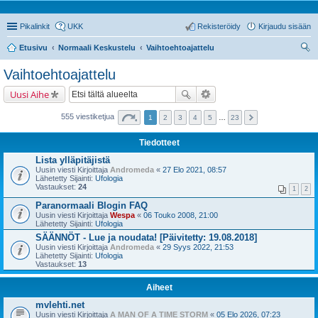
Pikalinkit
UKK
Rekisteröidy
Kirjaudu sisään
Etusivu
Normaali Keskustelu
Vaihtoehtoajattelu
tsi
Vaihtoehtoajattelu
Uusi Aihe
555 viestiketjua
1
2
3
4
5
…
23
Tiedotteet
Lista ylläpitäjistä
Uusin viesti Kirjoittaja
Andromeda
«
27 Elo 2021, 08:57
Lähetetty Sijainti:
Ufologia
Vastaukset:
24
1
2
Paranormaali Blogin FAQ
Uusin viesti Kirjoittaja
Wespa
«
06 Touko 2008, 21:00
Lähetetty Sijainti:
Ufologia
SÄÄNNÖT - Lue ja noudata! [Päivitetty: 19.08.2018]
Uusin viesti Kirjoittaja
Andromeda
«
29 Syys 2022, 21:53
Lähetetty Sijainti:
Ufologia
Vastaukset:
13
Aiheet
mvlehti.net
Uusin viesti Kirjoittaja
A MAN OF A TIME STORM
«
05 Elo 2026, 07:23