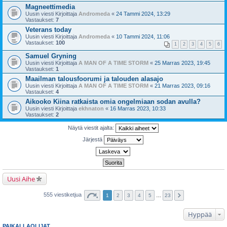
Magneettimedia
Uusin viesti Kirjoittaja
Andromeda
«
24 Tammi 2024, 13:29
Vastaukset:
7
Veterans today
Uusin viesti Kirjoittaja
Andromeda
«
10 Tammi 2024, 11:06
Vastaukset:
100
1
2
3
4
5
6
Samuel Gryning
Uusin viesti Kirjoittaja
A MAN OF A TIME STORM
«
25 Marras 2023, 19:45
Vastaukset:
1
Maailman talousfoorumi ja talouden alasajo
Uusin viesti Kirjoittaja
A MAN OF A TIME STORM
«
21 Marras 2023, 09:16
Vastaukset:
4
Aikooko Kiina ratkaista omia ongelmiaan sodan avulla?
Uusin viesti Kirjoittaja
ekhnaton
«
16 Marras 2023, 10:33
Vastaukset:
2
Näytä viestit ajalta:
Järjestä
Uusi Aihe
555 viestiketjua
1
2
3
4
5
…
23
Hyppää
PAIKALLAOLIJAT