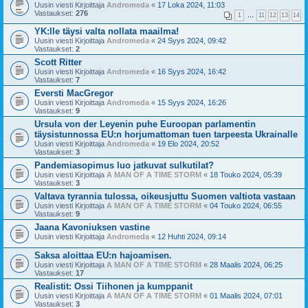
Uusin viesti Kirjoittaja
Andromeda
«
17 Loka 2024, 11:03
Vastaukset:
276
1
…
11
12
13
14
YK:lle täysi valta nollata maailma!
Uusin viesti Kirjoittaja
Andromeda
«
24 Syys 2024, 09:42
Vastaukset:
2
Scott Ritter
Uusin viesti Kirjoittaja
Andromeda
«
16 Syys 2024, 16:42
Vastaukset:
7
Eversti MacGregor
Uusin viesti Kirjoittaja
Andromeda
«
15 Syys 2024, 16:26
Vastaukset:
9
Ursula von der Leyenin puhe Euroopan parlamentin
täysistunnossa EU:n horjumattoman tuen tarpeesta Ukrainalle
Uusin viesti Kirjoittaja
Andromeda
«
19 Elo 2024, 20:52
Vastaukset:
3
Pandemiasopimus luo jatkuvat sulkutilat?
Uusin viesti Kirjoittaja
A MAN OF A TIME STORM
«
18 Touko 2024, 05:39
Vastaukset:
3
Valtava tyrannia tulossa, oikeusjuttu Suomen valtiota vastaan
Uusin viesti Kirjoittaja
A MAN OF A TIME STORM
«
04 Touko 2024, 06:55
Vastaukset:
9
Jaana Kavoniuksen vastine
Uusin viesti Kirjoittaja
Andromeda
«
12 Huhti 2024, 09:14
Saksa aloittaa EU:n hajoamisen.
Uusin viesti Kirjoittaja
A MAN OF A TIME STORM
«
28 Maalis 2024, 06:25
Vastaukset:
17
Realistit: Ossi Tiihonen ja kumppanit
Uusin viesti Kirjoittaja
A MAN OF A TIME STORM
«
01 Maalis 2024, 07:01
Vastaukset:
3