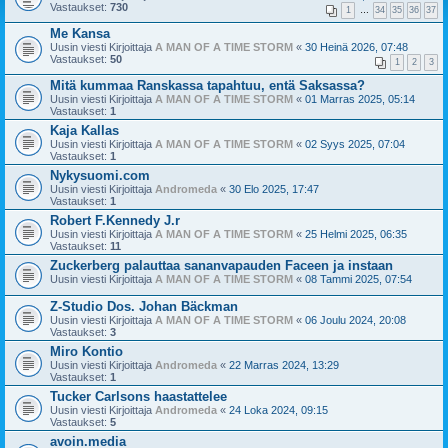
Vastaukset:
730
1
…
34
35
36
37
Me Kansa
Uusin viesti Kirjoittaja
A MAN OF A TIME STORM
«
30 Heinä 2026, 07:48
Vastaukset:
50
1
2
3
Mitä kummaa Ranskassa tapahtuu, entä Saksassa?
Uusin viesti Kirjoittaja
A MAN OF A TIME STORM
«
01 Marras 2025, 05:14
Vastaukset:
1
Kaja Kallas
Uusin viesti Kirjoittaja
A MAN OF A TIME STORM
«
02 Syys 2025, 07:04
Vastaukset:
1
Nykysuomi.com
Uusin viesti Kirjoittaja
Andromeda
«
30 Elo 2025, 17:47
Vastaukset:
1
Robert F.Kennedy J.r
Uusin viesti Kirjoittaja
A MAN OF A TIME STORM
«
25 Helmi 2025, 06:35
Vastaukset:
11
Zuckerberg palauttaa sananvapauden Faceen ja instaan
Uusin viesti Kirjoittaja
A MAN OF A TIME STORM
«
08 Tammi 2025, 07:54
Z-Studio Dos. Johan Bäckman
Uusin viesti Kirjoittaja
A MAN OF A TIME STORM
«
06 Joulu 2024, 20:08
Vastaukset:
3
Miro Kontio
Uusin viesti Kirjoittaja
Andromeda
«
22 Marras 2024, 13:29
Vastaukset:
1
Tucker Carlsons haastattelee
Uusin viesti Kirjoittaja
Andromeda
«
24 Loka 2024, 09:15
Vastaukset:
5
avoin.media