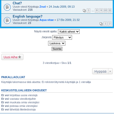
Chat?
Uusin viesti Kirjoittaja
Zrud
«
24 Joulu 2009, 09:13
Vastaukset:
216
1
…
8
9
10
11
English language?
Uusin viesti Kirjoittaja
Aqua vitae
«
17 Elo 2009, 21:32
Vastaukset:
23
1
2
Näytä viestit ajalta:
Järjestä
Uusi Aihe
3 viestiketjua • Sivu
1
/
1
Hyppää
PAIKALLAOLIJAT
Käyttäjiä lukemassa tätä aluetta: Ei rekisteröityneitä käyttäjiä ja 1 vierailija
KESKUSTELUALUEEN OIKEUDET
Et voi
kirjoittaa uusia viestejä
Et voi
vastata viestiketjuihin
Et voi
muokata omia viestejäsi
Et voi
poistaa omia viestejäsi
Et voi
lähettää liitetiedostoja