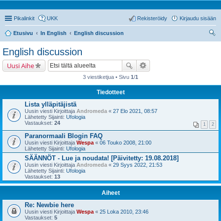
Pikalinkit
UKK
Rekisteröidy
Kirjaudu sisään
Etusivu
In English
English discussion
tsi
English discussion
Uusi Aihe
3 viestiketjua • Sivu
1
/
1
Tiedotteet
Lista ylläpitäjistä
Uusin viesti Kirjoittaja
Andromeda
«
27 Elo 2021, 08:57
Lähetetty Sijainti:
Ufologia
Vastaukset:
24
1
2
Paranormaali Blogin FAQ
Uusin viesti Kirjoittaja
Wespa
«
06 Touko 2008, 21:00
Lähetetty Sijainti:
Ufologia
SÄÄNNÖT - Lue ja noudata! [Päivitetty: 19.08.2018]
Uusin viesti Kirjoittaja
Andromeda
«
29 Syys 2022, 21:53
Lähetetty Sijainti:
Ufologia
Vastaukset:
13
Aiheet
Re: Newbie here
Uusin viesti Kirjoittaja
Wespa
«
25 Loka 2010, 23:46
Vastaukset:
5